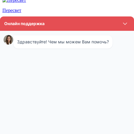
Пересвет
Подольск
Протвино
Пушкино
Реутов
Рошаль
Верея