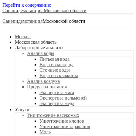
Перейти к содержанию
Санэпидемстанция
Санэпидемстанция
Москва
Московская область
Лабораторные анализы
Анализ воды
Питьевая вода
Вода из колодца
Сточные воды
Вода из скважины
Анализ воздуха
Продукты питания
Экспертиза мяса
Экспертиза пельменей
Экспертиза меда
Услуги
Уничтожение насекомых
Уничтожение клопов
Уничтожение тараканов
Моль