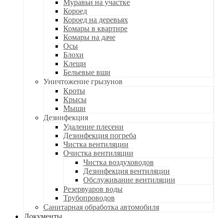
Муравьи на участке
Короед
Короед на деревьях
Комары в квартире
Комары на даче
Осы
Блохи
Клещи
Бельевые вши
Уничтожение грызунов
Кроты
Крысы
Мыши
Дезинфекция
Удаление плесени
Дезинфекция погреба
Чистка вентиляции
Очистка вентиляции
Чистка воздуховодов
Дезинфекция вентиляции
Обслуживание вентиляции
Резервуаров воды
Трубопроводов
Санитарная обработка автомобиля
Документы