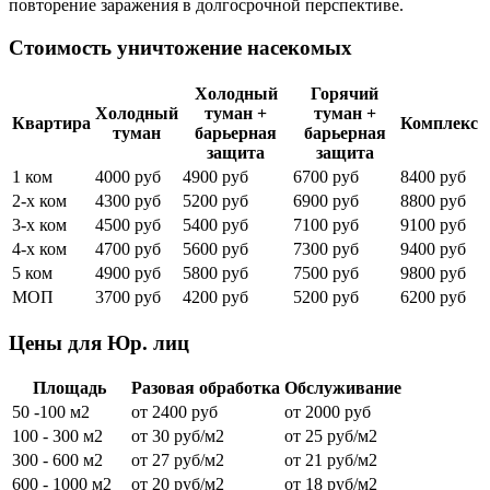
повторение заражения в долгосрочной перспективе.
Стоимость уничтожение насекомых
Холодный
Горячий
Холодный
туман +
туман +
Квартира
Комплекс
туман
барьерная
барьерная
защита
защита
1 ком
4000 руб
4900 руб
6700 руб
8400 руб
2-х ком
4300 руб
5200 руб
6900 руб
8800 руб
3-х ком
4500 руб
5400 руб
7100 руб
9100 руб
4-х ком
4700 руб
5600 руб
7300 руб
9400 руб
5 ком
4900 руб
5800 руб
7500 руб
9800 руб
МОП
3700 руб
4200 руб
5200 руб
6200 руб
Цены для Юр. лиц
Площадь
Разовая обработка
Обслуживание
50 -100 м2
от 2400 руб
от 2000 руб
100 - 300 м2
от 30 руб/м2
от 25 руб/м2
300 - 600 м2
от 27 руб/м2
от 21 руб/м2
600 - 1000 м2
от 20 руб/м2
от 18 руб/м2