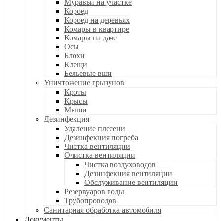
Муравьи на участке
Короед
Короед на деревьях
Комары в квартире
Комары на даче
Осы
Блохи
Клещи
Бельевые вши
Уничтожение грызунов
Кроты
Крысы
Мыши
Дезинфекция
Удаление плесени
Дезинфекция погреба
Чистка вентиляции
Очистка вентиляции
Чистка воздуховодов
Дезинфекция вентиляции
Обслуживание вентиляции
Резервуаров воды
Трубопроводов
Санитарная обработка автомобиля
Документы