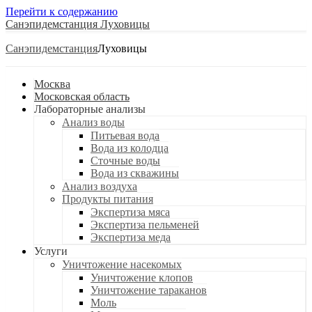
Перейти к содержанию
Санэпидемстанция
Санэпидемстанция
Москва
Московская область
Лабораторные анализы
Анализ воды
Питьевая вода
Вода из колодца
Сточные воды
Вода из скважины
Анализ воздуха
Продукты питания
Экспертиза мяса
Экспертиза пельменей
Экспертиза меда
Услуги
Уничтожение насекомых
Уничтожение клопов
Уничтожение тараканов
Моль