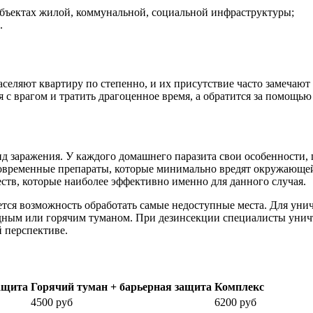
объектах жилой, коммунальной, социальной инфраструктуры;
.
аселяют квартиру по степенно, и их присутствие часто замечают
я с врагом и тратить драгоценное время, а обратится за помощью
д заражения. У каждого домашнего паразита свои особенности,
овременные препараты, которые минимально вредят окружающей
тв, которые наиболее эффективно именно для данного случая.
ся возможность обработать самые недоступные места. Для унич
дным или горячим туманом. При дезинсекции специалисты уничт
й перспективе.
ащита
Горячий туман + барьерная защита
Комплекс
4500 руб
6200 руб