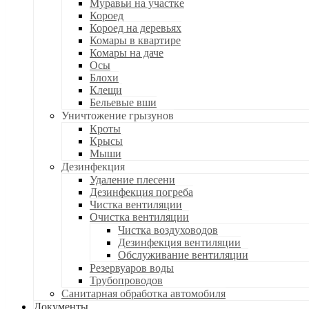
Муравьи на участке
Короед
Короед на деревьях
Комары в квартире
Комары на даче
Осы
Блохи
Клещи
Бельевые вши
Уничтожение грызунов
Кроты
Крысы
Мыши
Дезинфекция
Удаление плесени
Дезинфекция погреба
Чистка вентиляции
Очистка вентиляции
Чистка воздуховодов
Дезинфекция вентиляции
Обслуживание вентиляции
Резервуаров воды
Трубопроводов
Санитарная обработка автомобиля
Документы