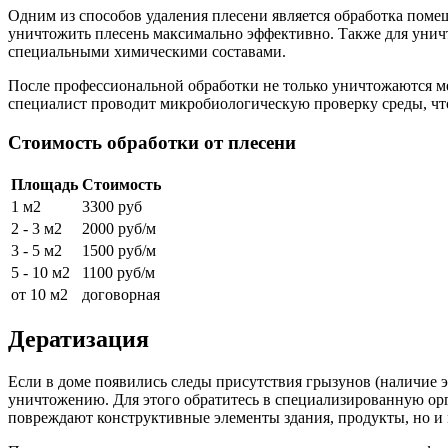
Одним из способов удаления плесени является обработка помещ
уничтожить плесень максимально эффективно. Также для уничт
специальными химическими составами.
После профессиональной обработки не только уничтожаются ме
специалист проводит микробиологическую проверку среды, что
Стоимость обработки от плесени
Площадь
Стоимость
1 м2
3300 руб
2 - 3 м2
2000 руб/м
3 - 5 м2
1500 руб/м
5 - 10 м2
1100 руб/м
от 10 м2
договорная
Дератизация
Если в доме появились следы присутствия грызунов (наличие 
уничтожению. Для этого обратитесь в специализированную орг
повреждают конструктивные элементы здания, продукты, но и 