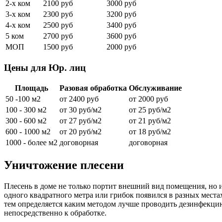
2-х ком
2100 руб
3000 руб
3-х ком
2300 руб
3200 руб
4-х ком
2500 руб
3400 руб
5 ком
2700 руб
3600 руб
МОП
1500 руб
2000 руб
Цены для Юр. лиц
Площадь
Разовая обработка
Обслуживание
50 -100 м2
от 2400 руб
от 2000 руб
100 - 300 м2
от 30 руб/м2
от 25 руб/м2
300 - 600 м2
от 27 руб/м2
от 21 руб/м2
600 - 1000 м2
от 20 руб/м2
от 18 руб/м2
1000 - более м2
договорная
договорная
Уничтожение плесени
Плесень в доме не только портит внешний вид помещения, но и
одного квадратного метра или грибок появился в разных места
тем определяется каким методом лучше проводить дезинфекци
непосредственно к обработке.