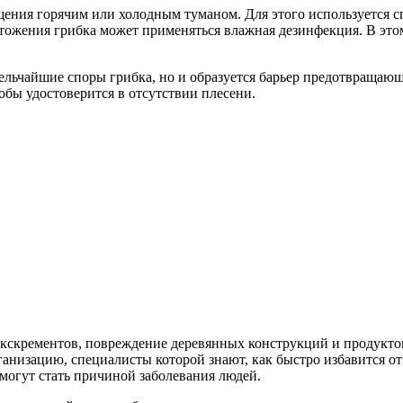
ения горячим или холодным туманом. Для этого используется сп
ожения грибка может применяться влажная дезинфекция. В этом
льчайшие споры грибка, но и образуется барьер предотвращающ
бы удостоверится в отсутствии плесени.
экскрементов, повреждение деревянных конструкций и продуктов
анизацию, специалисты которой знают, как быстро избавится о
могут стать причиной заболевания людей.