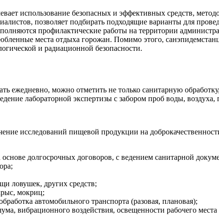
ает использование безопасных и эффективных средств, методо
алистов, позволяет подбирать подходящие варианты для провед
 выполняются профилактические работы на территории администр
любленные места отдыха горожан. Помимо этого, санэпидемстанц
логической и радиационной безопасности.
ь ежедневно, можно отметить не только санитарную обработку,
едение лабораторной экспертизы с забором проб воды, воздуха, 
ечение исследований пищевой продукции на доброкачественност
 основе долгосрочных договоров, с ведением санитарной докум
ора;
и ловушек, других средств;
крыс, мокриц;
бработка автомобильного транспорта (разовая, плановая);
ума, вибрационного воздействия, освещенности рабочего места