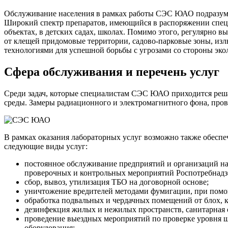
Обслуживание населения в рамках работы СЭС ЮАО подразумев
Широкий спектр препаратов, имеющийся в распоряжении специ
объектах, в детских садах, школах. Помимо этого, регулярно
от клещей придомовые территории, садово-парковые зоны, из
технологиями для успешной борьбы с угрозами со стороны эко
Сфера обслуживания и перечень услуг
Среди задач, которые специалистам СЭС ЮАО приходится решат
среды. Замеры радиационного и электромагнитного фона, пров
В рамках оказания лабораторных услуг возможно также обесп
следующие виды услуг:
постоянное обслуживание предприятий и организаций на
проверочных и контрольных мероприятий Роспотребнадз
сбор, вывоз, утилизация ТБО на договорной основе;
уничтожение вредителей методами фумигации, при помощ
обработка подвальных и чердачных помещений от блох, 
дезинфекция жилых и нежилых пространств, санитарная о
проведение выездных мероприятий по проверке уровня ш
оборудования;