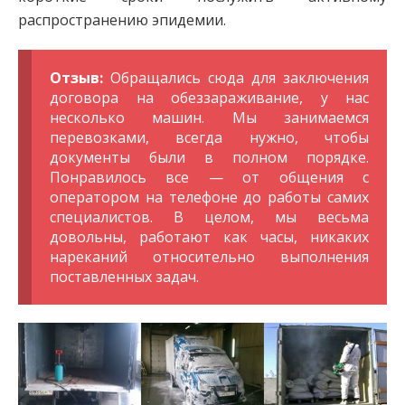
распространению эпидемии.
Отзыв:
Обращались сюда для заключения
договора на обеззараживание, у нас
несколько машин. Мы занимаемся
перевозками, всегда нужно, чтобы
документы были в полном порядке.
Понравилось все — от общения с
оператором на телефоне до работы самих
специалистов. В целом, мы весьма
довольны, работают как часы, никаких
нареканий относительно выполнения
поставленных задач.