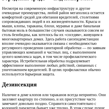
Несмотря на современную инфраструктуру и другие
очевидные преимущества, любой район мегаполиса остается
комфортной средой для обитания вредителей, столетиями
сопровождавших людей в их жизнедеятельности. Крысы и
мыши, клопы, тараканы, блохи, муравьи и даже банальная
бытовая моль в большинстве случаев оказываются совсем не
столь безобидны, как хотелось бы их «соседям», живущим в
многоквартирных домах. Здесь работа санэпидемстанции
вполне очевидно оказывается связана с необходимостью
регулярного проведения санитарной обработки — по заявкам
управляющих компаний и частных лиц, с выполнением
целого комплекса задач, в том числе профилактического
характера. Истребительная обработка подразумевает
эффективное выполнение любых действий, связанных с
уничтожением вредителей. В целях профилактики обычно
используется барьерная защита.
Дезинсекция
Наличие в доме клопов или тараканов всегда неприятно. Они
заселяют квартиру по степенно, и их присутствие часто
замечают довольно поздно. Справится самостоятельно с
колонией паразитов бывает уже трудно. В этом случае лучше