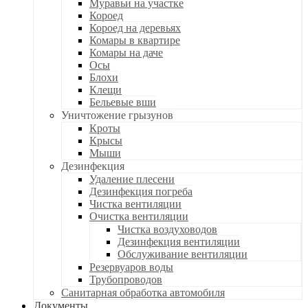
Муравьи на участке
Короед
Короед на деревьях
Комары в квартире
Комары на даче
Осы
Блохи
Клещи
Бельевые вши
Уничтожение грызунов
Кроты
Крысы
Мыши
Дезинфекция
Удаление плесени
Дезинфекция погреба
Чистка вентиляции
Очистка вентиляции
Чистка воздуховодов
Дезинфекция вентиляции
Обслуживание вентиляции
Резервуаров воды
Трубопроводов
Санитарная обработка автомобиля
Документы