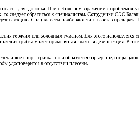
 опасна для здоровья. При небольшом заражении с проблемой мо
х, то следует обратиться к специалистам. Сотрудники СЭС Балаш
ь дезинфекцию. Специалисты подбирают тип и состав препарата
ения горячим или холодным туманом. Для этого используется сп
ожения грибка может применяться влажная дезинфекция. В этом
льчайшие споры грибка, но и образуется барьер предотвращающ
бы удостоверится в отсутствии плесени.