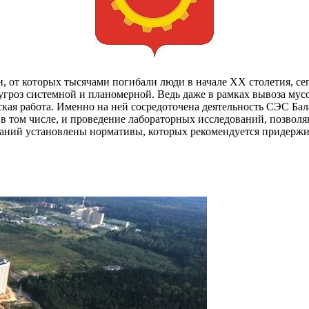
т которых тысячами погибали люди в начале XX столетия, сег
угроз системной и планомерной. Ведь даже в рамках вывоза мус
еская работа. Именно на ней сосредоточена деятельность СЭС Б
, в том числе, и проведение лабораторных исследований, позво
ваний установлены нормативы, которых рекомендуется придержи