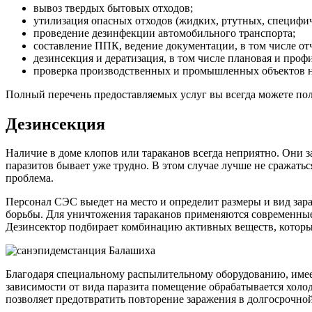
вывоз твердых бытовых отходов;
утилизация опасных отходов (жидких, ртутных, специфи
проведение дезинфекции автомобильного транспорта;
составление ППК, ведение документации, в том числе отч
дезинсекция и дератизация, в том числе плановая и проф
проверка производственных и промышленных объектов н
Полный перечень предоставляемых услуг вы всегда можете пол
Дезинсекция
Наличие в доме клопов или тараканов всегда неприятно. Они з
паразитов бывает уже трудно. В этом случае лучше не сражатьс
проблема.
Персонал СЭС выедет на место и определит размеры и вид зар
борьбы. Для уничтожения тараканов применяются современные
Дезинсектор подбирает комбинацию активных веществ, которы
Благодаря специальному распылительному оборудованию, имеет
зависимости от вида паразита помещение обрабатывается холо
позволяет предотвратить повторение заражения в долгосрочно