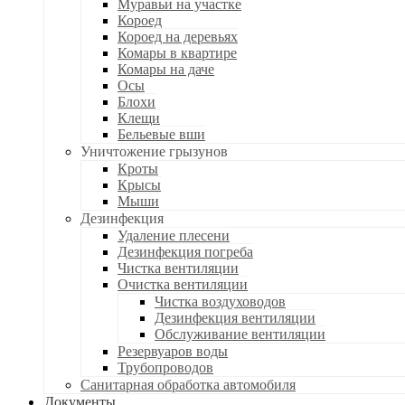
Муравьи на участке
Короед
Короед на деревьях
Комары в квартире
Комары на даче
Осы
Блохи
Клещи
Бельевые вши
Уничтожение грызунов
Кроты
Крысы
Мыши
Дезинфекция
Удаление плесени
Дезинфекция погреба
Чистка вентиляции
Очистка вентиляции
Чистка воздуховодов
Дезинфекция вентиляции
Обслуживание вентиляции
Резервуаров воды
Трубопроводов
Санитарная обработка автомобиля
Документы