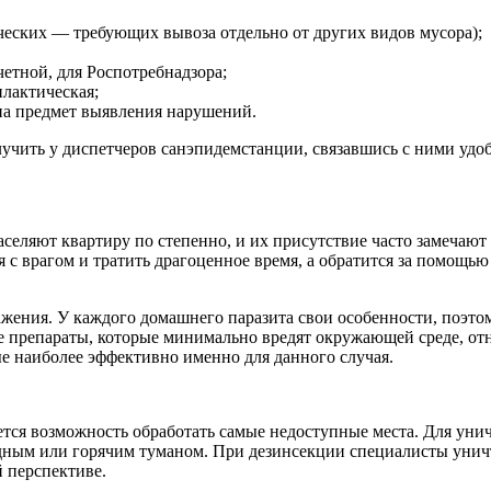
ческих — требующих вывоза отдельно от других видов мусора);
етной, для Роспотребнадзора;
илактическая;
а предмет выявления нарушений.
учить у диспетчеров санэпидемстанции, связавшись с ними удоб
аселяют квартиру по степенно, и их присутствие часто замечают
я с врагом и тратить драгоценное время, а обратится за помощью
ажения. У каждого домашнего паразита свои особенности, поэт
 препараты, которые минимально вредят окружающей среде, от
е наиболее эффективно именно для данного случая.
ся возможность обработать самые недоступные места. Для унич
дным или горячим туманом. При дезинсекции специалисты уничт
й перспективе.