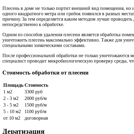
Плесень в доме не только портит внешний вид помещения, но и
одного квадратного метра или грибок появился в разных места
причину. За тем определяется каким методом лучше проводит
непосредственно к обработке.
Одним из способов удаления плесени является обработка помещ
уничтожить плесень максимально эффективно. Также для уничт
специальными химическими составами.
После профессиональной обработки не только уничтожаются ме
специалист проводит микробиологическую проверку среды, что
Стоимость обработки от плесени
Площадь
Стоимость
1 м2
3300 руб
2 - 3 м2
2000 руб/м
3 - 5 м2
1500 руб/м
5 - 10 м2
1100 руб/м
от 10 м2
договорная
Дератизация