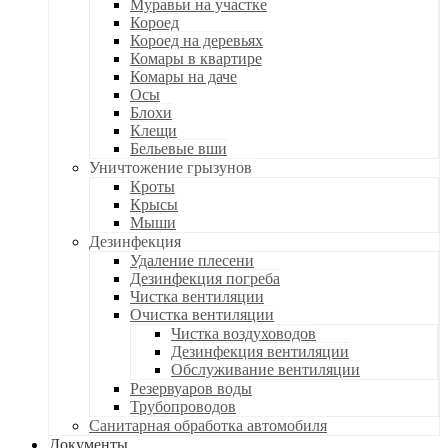
Муравьи на участке
Короед
Короед на деревьях
Комары в квартире
Комары на даче
Осы
Блохи
Клещи
Бельевые вши
Уничтожение грызунов
Кроты
Крысы
Мыши
Дезинфекция
Удаление плесени
Дезинфекция погреба
Чистка вентиляции
Очистка вентиляции
Чистка воздуховодов
Дезинфекция вентиляции
Обслуживание вентиляции
Резервуаров воды
Трубопроводов
Санитарная обработка автомобиля
Документы