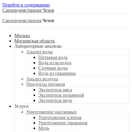
Перейти к содержанию
Санэпидемстанция
Санэпидемстанция
Москва
Московская область
Лабораторные анализы
Анализ воды
Питьевая вода
Вода из колодца
Сточные воды
Вода из скважины
Анализ воздуха
Продукты питания
Экспертиза мяса
Экспертиза пельменей
Экспертиза меда
Услуги
Уничтожение насекомых
Уничтожение клопов
Уничтожение тараканов
Моль