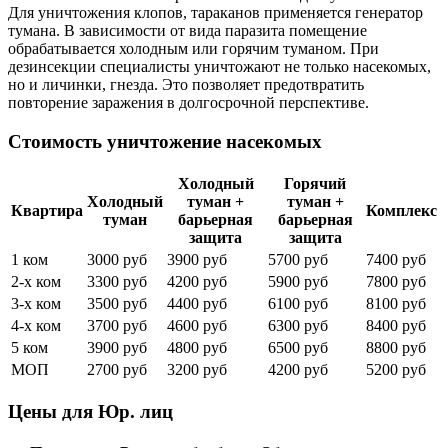
Для уничтожения клопов, тараканов применяется генератор
тумана. В зависимости от вида паразита помещение
обрабатывается холодным или горячим туманом. При
дезинсекции специалисты уничтожают не только насекомых,
но и личинки, гнезда. Это позволяет предотвратить
повторение заражения в долгосрочной перспективе.
Стоимость уничтожение насекомых
Холодный
Горячий
Холодный
туман +
туман +
Квартира
Комплекс
туман
барьерная
барьерная
защита
защита
1 ком
3000 руб
3900 руб
5700 руб
7400 руб
2-х ком
3300 руб
4200 руб
5900 руб
7800 руб
3-х ком
3500 руб
4400 руб
6100 руб
8100 руб
4-х ком
3700 руб
4600 руб
6300 руб
8400 руб
5 ком
3900 руб
4800 руб
6500 руб
8800 руб
МОП
2700 руб
3200 руб
4200 руб
5200 руб
Цены для Юр. лиц