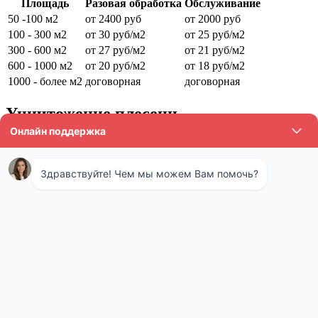
Площадь
Разовая обработка
Обслуживание
50 -100 м2
от 2400 руб
от 2000 руб
100 - 300 м2
от 30 руб/м2
от 25 руб/м2
300 - 600 м2
от 27 руб/м2
от 21 руб/м2
600 - 1000 м2
от 20 руб/м2
от 18 руб/м2
1000 - более м2
договорная
договорная
Уничтожение плесени
Плесень в доме не только портит внешний вид помещения, но
и опасна для здоровья. При небольшом заражении с
проблемой можно справится самостоятельно. Если размер
пятна более одного квадратного метра или грибок появился в
разных местах, то следует обратиться к специалистам.
Сотрудники СЭС выедут на место, определят степень
поражения, выявят причину. За тем определяется каким
методом лучше проводить дезинфекцию. Специалисты
подбирают тип и состав препарата. После устранения
причины появления плесени приступают непосредственно к
обработке.
Одним из способов удаления плесени является обработка
помещения горячим или холодным туманом. Для этого