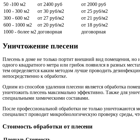
50 -100 м2
от 2400 руб
от 2000 руб
100 - 300 м2
от 30 руб/м2
от 25 руб/м2
300 - 600 м2
от 27 руб/м2
от 21 руб/м2
600 - 1000 м2
от 20 руб/м2
от 18 руб/м2
1000 - более м2
договорная
договорная
Уничтожение плесени
Плесень в доме не только портит внешний вид помещения, но и
одного квадратного метра или грибок появился в разных места
тем определяется каким методом лучше проводить дезинфекци
непосредственно к обработке.
Одним из способов удаления плесени является обработка помещ
уничтожить плесень максимально эффективно. Также для уничт
специальными химическими составами.
После профессиональной обработки не только уничтожаются ме
специалист проводит микробиологическую проверку среды, что
Стоимость обработки от плесени
Площадь
Стоимость