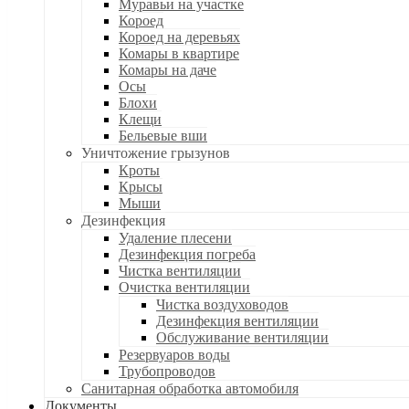
Муравьи на участке
Короед
Короед на деревьях
Комары в квартире
Комары на даче
Осы
Блохи
Клещи
Бельевые вши
Уничтожение грызунов
Кроты
Крысы
Мыши
Дезинфекция
Удаление плесени
Дезинфекция погреба
Чистка вентиляции
Очистка вентиляции
Чистка воздуховодов
Дезинфекция вентиляции
Обслуживание вентиляции
Резервуаров воды
Трубопроводов
Санитарная обработка автомобиля
Документы