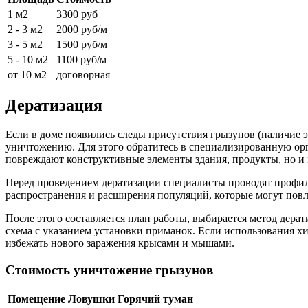
1 м2
3300 руб
2 - 3 м2
2000 руб/м
3 - 5 м2
1500 руб/м
5 - 10 м2
1100 руб/м
от 10 м2
договорная
Дератизация
Если в доме появились следы присутствия грызунов (наличие 
уничтожению. Для этого обратитесь в специализированную орг
повреждают конструктивные элементы здания, продукты, но и 
Перед проведением дератизации специалисты проводят профила
распространения и расширения популяций, которые могут пов
После этого составляется план работы, выбирается метод дера
схема с указанием установки приманок. Если использования х
избежать нового заражения крысами и мышами.
Стоимость уничтожение грызунов
Помещение
Ловушки
Горячий туман