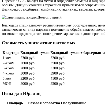
Персонал СЭС выедет на место и определит размеры и вид зар
борьбы. Для уничтожения тараканов применяются современные
Дезинсектор подбирает комбинацию активных веществ, которы
Благодаря специальному распылительному оборудованию, имеет
зависимости от вида паразита помещение обрабатывается холо
позволяет предотвратить повторение заражения в долгосрочно
Стоимость уничтожение насекомых
Квартира
Холодный туман
Холодный туман + барьерная з
1 ком
2300 руб
3200 руб
2-х ком
2600 руб
3500 руб
3-х ком
2800 руб
3700 руб
4-х ком
3000 руб
3900 руб
5 ком
3200 руб
4100 руб
МОП
2000 руб
2500 руб
Цены для Юр. лиц
Площадь
Разовая обработка
Обслуживание