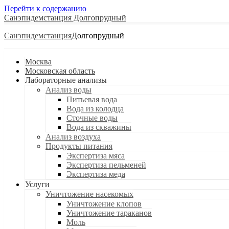
Перейти к содержанию
Санэпидемстанция
Санэпидемстанция
Москва
Московская область
Лабораторные анализы
Анализ воды
Питьевая вода
Вода из колодца
Сточные воды
Вода из скважины
Анализ воздуха
Продукты питания
Экспертиза мяса
Экспертиза пельменей
Экспертиза меда
Услуги
Уничтожение насекомых
Уничтожение клопов
Уничтожение тараканов
Моль