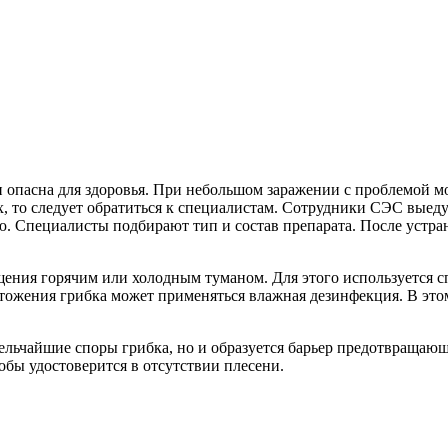
 опасна для здоровья. При небольшом заражении с проблемой мо
х, то следует обратиться к специалистам. Сотрудники СЭС выедут
ю. Специалисты подбирают тип и состав препарата. После устр
ения горячим или холодным туманом. Для этого используется сп
ожения грибка может применяться влажная дезинфекция. В этом
льчайшие споры грибка, но и образуется барьер предотвращающ
бы удостоверится в отсутствии плесени.