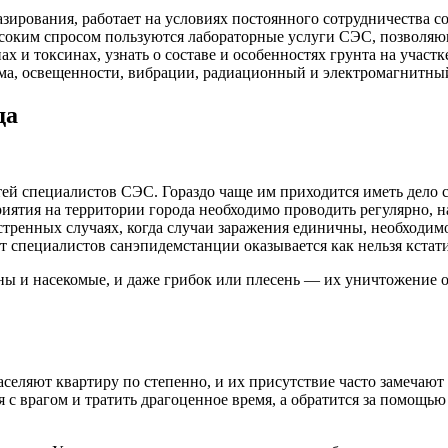
азирования, работает на условиях постоянного сотрудничества 
соким спросом пользуются лабораторные услуги СЭС, позволяю
ах и токсинах, узнать о составе и особенностях грунта на участ
ума, освещенности, вибрации, радиационный и электромагнитны
да
стей специалистов СЭС. Гораздо чаще им приходится иметь дело
иятия на территории города необходимо проводить регулярно, 
стренных случаях, когда случаи заражения единичны, необходим
 специалистов санэпидемстанции оказывается как нельзя кстати
ны и насекомые, и даже грибок или плесень — их уничтожение 
аселяют квартиру по степенно, и их присутствие часто замечают
я с врагом и тратить драгоценное время, а обратится за помощью