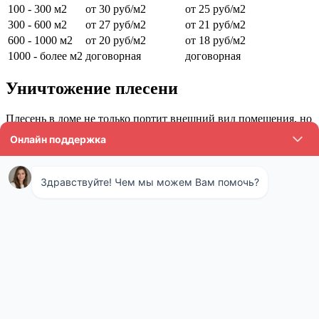
100 - 300 м2
от 30 руб/м2
от 25 руб/м2
300 - 600 м2
от 27 руб/м2
от 21 руб/м2
600 - 1000 м2
от 20 руб/м2
от 18 руб/м2
1000 - более м2
договорная
договорная
Уничтожение плесени
Плесень в доме не только портит внешний вид помещения, но
и опасна для здоровья. При небольшом заражении с
проблемой можно справится самостоятельно. Если размер
пятна более одного квадратного метра или грибок появился в
разных местах, то следует обратиться к специалистам.
Сотрудники СЭС выедут на место, определят степень
поражения, выявят причину. За тем определяется каким
методом лучше проводить дезинфекцию. Специалисты
подбирают тип и состав препарата. После устранения
причины появления плесени приступают непосредственно к
обработке.
Одним из способов удаления плесени является обработка
помещения горячим или холодным туманом. Для этого
используется специальная генераторная установка, которая
позволяет уничтожить плесень максимально эффективно.