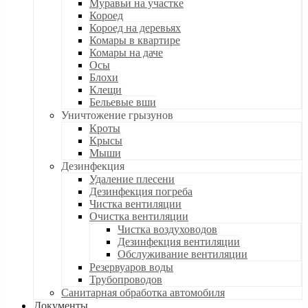
Муравьи на участке
Короед
Короед на деревьях
Комары в квартире
Комары на даче
Осы
Блохи
Клещи
Бельевые вши
Уничтожение грызунов
Кроты
Крысы
Мыши
Дезинфекция
Удаление плесени
Дезинфекция погреба
Чистка вентиляции
Очистка вентиляции
Чистка воздуховодов
Дезинфекция вентиляции
Обслуживание вентиляции
Резервуаров воды
Трубопроводов
Санитарная обработка автомобиля
Документы