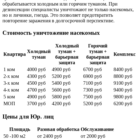
обрабатывается холодным или горячим туманом. При
дезинсекции специалисты уничтожают не только насекомых,
но и личинки, гнезда. Это позволяет предотвратить
повторение заражения в долгосрочной перспективе.
Стоимость уничтожение насекомых
Холодный
Горячий
Холодный
туман +
туман +
Квартира
Комплекс
туман
барьерная
барьерная
защита
защита
1 ком
4000 руб
4900 руб
6700 руб
8400 руб
2-х ком
4300 руб
5200 руб
6900 руб
8800 руб
3-х ком
4500 руб
5400 руб
7100 руб
9100 руб
4-х ком
4700 руб
5600 руб
7300 руб
9400 руб
5 ком
4900 руб
5800 руб
7500 руб
9800 руб
МОП
3700 руб
4200 руб
5200 руб
6200 руб
Цены для Юр. лиц
Площадь
Разовая обработка
Обслуживание
50 -100 м2
от 2400 руб
от 2000 руб