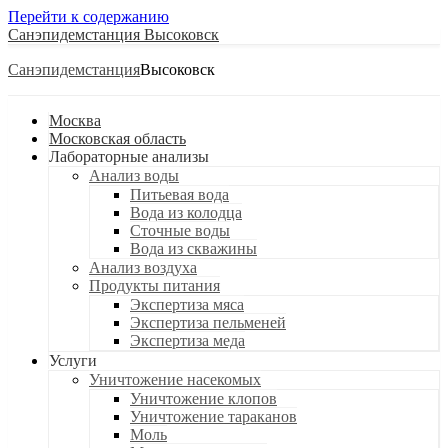
Перейти к содержанию
Санэпидемстанция
Санэпидемстанция
Москва
Московская область
Лабораторные анализы
Анализ воды
Питьевая вода
Вода из колодца
Сточные воды
Вода из скважины
Анализ воздуха
Продукты питания
Экспертиза мяса
Экспертиза пельменей
Экспертиза меда
Услуги
Уничтожение насекомых
Уничтожение клопов
Уничтожение тараканов
Моль