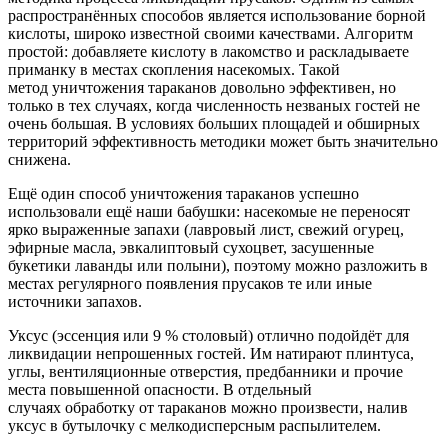
распространённых способов является использование борной
кислоты, широко известной своими качествами. Алгоритм
простой: добавляете кислоту в лакомство и раскладываете
приманку в местах скопления насекомых. Такой
метод уничтожения тараканов довольно эффективен, но
только в тех случаях, когда численность незваных гостей не
очень большая. В условиях больших площадей и обширных
территорий эффективность методики может быть значительно
снижена.
Ещё один способ уничтожения тараканов успешно
использовали ещё наши бабушки: насекомые не переносят
ярко выраженные запахи (лавровый лист, свежий огурец,
эфирные масла, эвкалиптовый сухоцвет, засушенные
букетики лаванды или полыни), поэтому можно разложить в
местах регулярного появления прусаков те или иные
источники запахов.
Уксус (эссенция или 9 % столовый) отлично подойдёт для
ликвидации непрошенных гостей. Им натирают плинтуса,
углы, вентиляционные отверстия, предбанники и прочие
места повышенной опасности. В отдельный
случаях обработку от тараканов можно произвести, налив
уксус в бутылочку с мелкодисперсным распылителем.