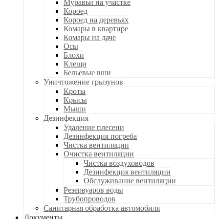
Муравьи на участке
Короед
Короед на деревьях
Комары в квартире
Комары на даче
Осы
Блохи
Клещи
Бельевые вши
Уничтожение грызунов
Кроты
Крысы
Мыши
Дезинфекция
Удаление плесени
Дезинфекция погреба
Чистка вентиляции
Очистка вентиляции
Чистка воздуховодов
Дезинфекция вентиляции
Обслуживание вентиляции
Резервуаров воды
Трубопроводов
Санитарная обработка автомобиля
Документы