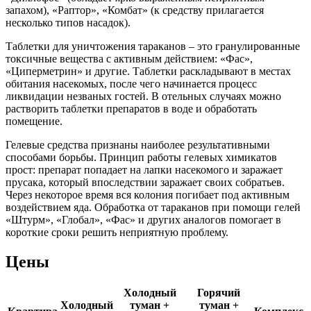
запахом), «Раптор», «Комбат» (к средству прилагается
несколько типов насадок).
Таблетки для уничтожения тараканов – это гранулированные
токсичные вещества с активным действием: «Фас»,
«Циперметрин» и другие. Таблетки раскладывают в местах
обитания насекомых, после чего начинается процесс
ликвидации незваных гостей. В отельных случаях можно
растворить таблетки препаратов в воде и обработать
помещение.
Гелевые средства признаны наиболее результативными
способами борьбы. Принцип работы гелевых химикатов
прост: препарат попадает на лапки насекомого и заражает
прусака, который впоследствии заражает своих собратьев.
Через некоторое время вся колония погибает под активным
воздействием яда. Обработка от тараканов при помощи гелей
«Штурм», «Глобал», «Фас» и других аналогов помогает в
короткие сроки решить неприятную проблему.
Цены
Холодный
Горячий
Холодный
туман +
туман +