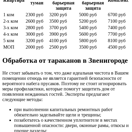
Квартира
Комплекс
туман
барьерная
барьерная
защита
защита
1 ком
2300 руб
3200 руб
5000 руб
6700 руб
2-х ком
2600 руб
3500 руб
5200 руб
7100 руб
3-х ком
2800 руб
3700 руб
5400 руб
7400 руб
4-х ком
3000 руб
3900 руб
5600 руб
7700 руб
5 ком
3200 руб
4100 руб
5800 руб
8100 руб
МОП
2000 руб
2500 руб
3500 руб
4500 руб
Обработка от тараканов в Звенигороде
Не стоит забывать о том, что даже идеальная чистота в Вашем
помещении отнюдь не является гарантией безопасности от
вероятного набега прусаков. Поэтому не стоит игнорировать
меры профилактики, которые помогут защитить дом от
появления нежданных гостей. Эксперты предлагают
следующие методы:
при выполнении капитальных ремонтных работ
обязательно заделывайте щели и трещины;
позаботьтесь о качественном уплотнителе в местах
повышенной опасности: двери, оконные рамы, откосы и
прочие разделы;