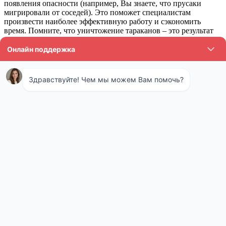
появления опасности (например, Вы знаете, что прусаки
мигрировали от соседей). Это поможет специалистам
произвести наиболее эффективную работу и сэкономить
время. Помните, что уничтожение тараканов – это результат
совместных усилий владельцев кварты (дома, офиса) и
грамотных специалистов.
Горячий туман как метод обработки от
тараканов
Работа генераторов горячего тумана напоминает принцип
действия обыкновенного чайника: под воздействие высокой
температуры образуется пар, который проникает даже в самые
труднодоступные места. Микрочастицы осаждаются в течение
10 часов, тем самым обеспечивая максимально
результативный эффект уничтожения от тараканов.
Важный нюанс: когда туман оседает, он образует
невидимую устойчивую ядовитую плёнку. Таким
образом, химикат продолжает активное действие:
паразит контактирует с плёнкой, заражается сам и
заражает популяцию. Горячая генерация
химикатов позволяет не только ликвидировать
нежелательных насекомых, но и предотвратить