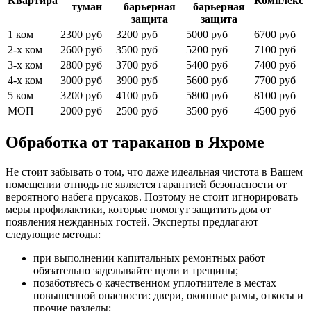
Квартира
Комплекс
туман
барьерная
барьерная
защита
защита
1 ком
2300 руб
3200 руб
5000 руб
6700 руб
2-х ком
2600 руб
3500 руб
5200 руб
7100 руб
3-х ком
2800 руб
3700 руб
5400 руб
7400 руб
4-х ком
3000 руб
3900 руб
5600 руб
7700 руб
5 ком
3200 руб
4100 руб
5800 руб
8100 руб
МОП
2000 руб
2500 руб
3500 руб
4500 руб
Обработка от тараканов в Яхроме
Не стоит забывать о том, что даже идеальная чистота в Вашем
помещении отнюдь не является гарантией безопасности от
вероятного набега прусаков. Поэтому не стоит игнорировать
меры профилактики, которые помогут защитить дом от
появления нежданных гостей. Эксперты предлагают
следующие методы:
при выполнении капитальных ремонтных работ
обязательно заделывайте щели и трещины;
позаботьтесь о качественном уплотнителе в местах
повышенной опасности: двери, оконные рамы, откосы и
прочие разделы;