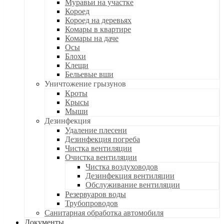
Муравьи на участке
Короед
Короед на деревьях
Комары в квартире
Комары на даче
Осы
Блохи
Клещи
Бельевые вши
Уничтожение грызунов
Кроты
Крысы
Мыши
Дезинфекция
Удаление плесени
Дезинфекция погреба
Чистка вентиляции
Очистка вентиляции
Чистка воздуховодов
Дезинфекция вентиляции
Обслуживание вентиляции
Резервуаров воды
Трубопроводов
Санитарная обработка автомобиля
Документы