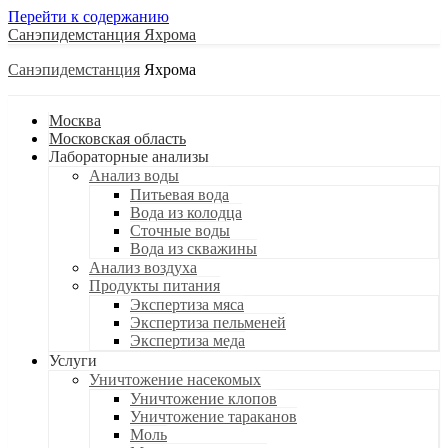
Перейти к содержанию
Санэпидемстанция
Санэпидемстанция
Москва
Московская область
Лабораторные анализы
Анализ воды
Питьевая вода
Вода из колодца
Сточные воды
Вода из скважины
Анализ воздуха
Продукты питания
Экспертиза мяса
Экспертиза пельменей
Экспертиза меда
Услуги
Уничтожение насекомых
Уничтожение клопов
Уничтожение тараканов
Моль