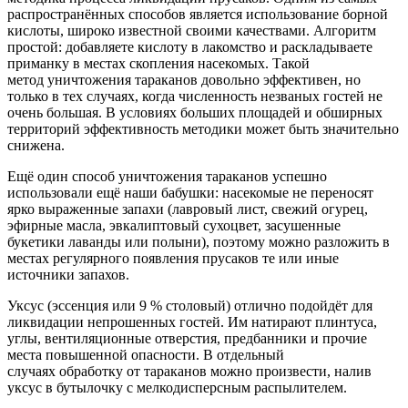
распространённых способов является использование борной
кислоты, широко известной своими качествами. Алгоритм
простой: добавляете кислоту в лакомство и раскладываете
приманку в местах скопления насекомых. Такой
метод уничтожения тараканов довольно эффективен, но
только в тех случаях, когда численность незваных гостей не
очень большая. В условиях больших площадей и обширных
территорий эффективность методики может быть значительно
снижена.
Ещё один способ уничтожения тараканов успешно
использовали ещё наши бабушки: насекомые не переносят
ярко выраженные запахи (лавровый лист, свежий огурец,
эфирные масла, эвкалиптовый сухоцвет, засушенные
букетики лаванды или полыни), поэтому можно разложить в
местах регулярного появления прусаков те или иные
источники запахов.
Уксус (эссенция или 9 % столовый) отлично подойдёт для
ликвидации непрошенных гостей. Им натирают плинтуса,
углы, вентиляционные отверстия, предбанники и прочие
места повышенной опасности. В отдельный
случаях обработку от тараканов можно произвести, налив
уксус в бутылочку с мелкодисперсным распылителем.