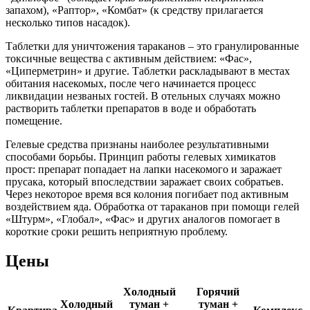
запахом), «Раптор», «Комбат» (к средству прилагается
несколько типов насадок).
Таблетки для уничтожения тараканов – это гранулированные
токсичные вещества с активным действием: «Фас»,
«Циперметрин» и другие. Таблетки раскладывают в местах
обитания насекомых, после чего начинается процесс
ликвидации незваных гостей. В отельных случаях можно
растворить таблетки препаратов в воде и обработать
помещение.
Гелевые средства признаны наиболее результативными
способами борьбы. Принцип работы гелевых химикатов
прост: препарат попадает на лапки насекомого и заражает
прусака, который впоследствии заражает своих собратьев.
Через некоторое время вся колония погибает под активным
воздействием яда. Обработка от тараканов при помощи гелей
«Штурм», «Глобал», «Фас» и других аналогов помогает в
короткие сроки решить неприятную проблему.
Цены
Холодный
Горячий
Холодный
туман +
туман +