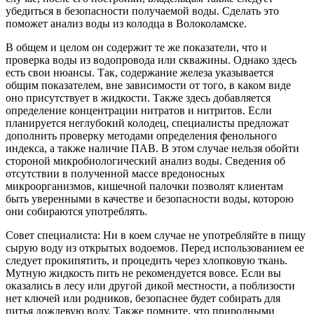
убедиться в безопасности получаемой воды. Сделать это
поможет анализ воды из колодца в Волоколамске.
В общем и целом он содержит те же показатели, что и
проверка воды из водопровода или скважины. Однако здесь
есть свои нюансы. Так, содержание железа указывается
общим показателем, вне зависимости от того, в каком виде
оно присутствует в жидкости. Также здесь добавляется
определение концентрации нитратов и нитритов. Если
планируется неглубокий колодец, специалисты предложат
дополнить проверку методами определения фенольного
индекса, а также наличие ПАВ. В этом случае нельзя обойти
стороной микробиологический анализ воды. Сведения об
отсутствии в полученной массе вредоносных
микроорганизмов, кишечной палочки позволят клиентам
быть уверенными в качестве и безопасности воды, которою
они собираются употреблять.
Совет специалиста: Ни в коем случае не употребляйте в пищу
сырую воду из открытых водоемов. Перед использованием ее
следует прокипятить, и процедить через хлопковую ткань.
Мутную жидкость пить не рекомендуется вовсе. Если вы
оказались в лесу или другой дикой местности, а поблизости
нет ключей или родников, безопаснее будет собирать для
питья дождевую воду. Также помните, что природными