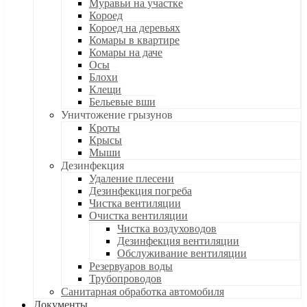
Муравьи на участке
Короед
Короед на деревьях
Комары в квартире
Комары на даче
Осы
Блохи
Клещи
Бельевые вши
Уничтожение грызунов
Кроты
Крысы
Мыши
Дезинфекция
Удаление плесени
Дезинфекция погреба
Чистка вентиляции
Очистка вентиляции
Чистка воздуховодов
Дезинфекция вентиляции
Обслуживание вентиляции
Резервуаров воды
Трубопроводов
Санитарная обработка автомобиля
Документы