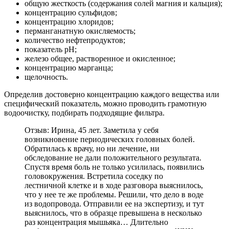
общую жесткость (содержания солей магния и кальция);
концентрацию сульфидов;
концентрацию хлоридов;
перманганатную окисляемость;
количество нефтепродуктов;
показатель рН;
железо общее, растворенное и окисленное;
концентрацию марганца;
щелочность.
Определив достоверно концентрацию каждого вещества или
специфический показатель, можно проводить грамотную
водоочистку, подбирать подходящие фильтра.
Отзыв: Ирина, 45 лет. Заметила у себя
возникновение периодических головных болей.
Обратилась к врачу, но ни лечение, ни
обследование не дали положительного результата.
Спустя время боль не только усилилась, появились
головокружения. Встретила соседку по
лестничной клетке и в ходе разговора выяснилось,
что у нее те же проблемы. Решили, что дело в воде
из водопровода. Отправили ее на экспертизу, и тут
выяснилось, что в образце превышена в несколько
раз концентрация мышьяка… Длительно