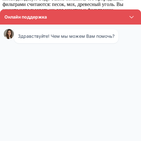
фильтрами считаются: песок, мох, древесный уголь. Вы
можете использовать их для очистки и фильтрации
поверхностных вод. Нагрев до определенной температуры
необходим для своеобразной бактериологической очистки.
Доказано, что ионы серебра также способствуют очищению от
биологического заражения. Если у Вас с собой есть предметы
из серебра, Вы можете положить их в емкость.
Анализ технической воды в
Волоколамске
Вода, применяемая для технических нужд, обязана
соответствовать целому ряду специфических норм и правил.
Повышенная жесткость, наличие углекислоты, солей нередко
становиться причиной образования наростов внутри труб и
возникновению поломок. Снижение эффективности работы
оборудования, и возникновение простоев на участках подачи
горячей или холодной воды оборачивается серьезными
проблемами, и нередко дорогостоящим ремонтом. Вот почему
периодический анализ воды из котельной – это абсолютная
норма, внедряемая наряду с иными технологиями при оценке
и улучшении качества работы коммунальных служб.
Отзыв: Сергей 35 лет. Всю жизнь ловили рыбу на