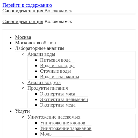
Перейти к содержанию
Санэпидемстанция
Санэпидемстанция
Москва
Московская область
Лабораторные анализы
Анализ воды
Питьевая вода
Вода из колодца
Сточные воды
Вода из скважины
Анализ воздуха
Продукты питания
Экспертиза мяса
Экспертиза пельменей
Экспертиза меда
Услуги
Уничтожение насекомых
Уничтожение клопов
Уничтожение тараканов
Моль