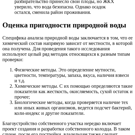
разбирательство принесло свои плоды, но ЖКХ
уверило, что вода безопасна. Однако осадок
остался, сменила район проживания.
Оценка пригодности природной воды
Специфика анализа природной воды заключается в том, что ее
химический состав напрямую зависит от местности, в которой
она получена. Для проведения такого исследования
используют целый ряд методик относящихся к разным типам
проверки:
Физические методы. Это определение мутности,
цветности, температуры, запаха, вкуса, наличия взвеси
и т.д.
Химические методы. С их помощью определяются такие
показатели как жесткость, окисляемость, сухой остаток и
прочее;
Биологические методы, когда проверяется наличие тех
или иных живых организмов, ведется подсчет бактерий,
коли-индекс и другие показатели.
Благоустройство собственного участка нередко включает
проект создания и разработки собственного колодца. В таком
случае, после его постройки, владельцам также следует