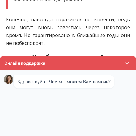
Конечно, навсегда паразитов не вывести, ведь
они могут вновь завестись через некоторое
время. Но гарантировано в ближайшие годы они
не побеспокоят.
Особенности нашей
санэпидемстанции
Что особенного в нашей санитарной службе? Мы
предлагаем клиентам, то, от чего они не могут
отказаться:
Спокойную жизнь без кусающих
кровососущих насекомых, источающих