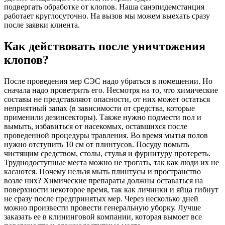
подвергать обработке от клопов. Наша санэпидемстанция
работает круглосуточно. На вызов мы можем выехать сразу
после заявки клиента.
Как действовать после уничтожения
клопов?
После проведения мер СЭС надо убраться в помещении. Но
сначала надо проветрить его. Несмотря на то, что химические
составы не представляют опасности, от них может остаться
неприятный запах (в зависимости от средства, которые
применили дезинсекторы). Также нужно подмести пол и
вымыть, избавиться от насекомых, оставшихся после
проведенной процедуры травления. Во время мытья полов
нужно отступить 10 см от плинтусов. Посуду помыть
чистящим средством, столы, стулья и фурнитуру протереть.
Труднодоступные места можно не трогать, так как люди их не
касаются. Почему нельзя мыть плинтусы и пространство
возле них? Химические препараты должны оставаться на
поверхности некоторое время, так как личинки и яйца гибнут
не сразу после предпринятых мер. Через несколько дней
можно произвести провести генеральную уборку. Лучше
заказать ее в клининговой компании, которая вымоет все