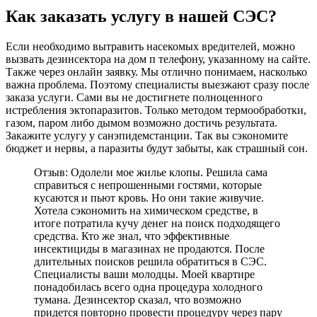
Как заказать услугу в нашей СЭС?
Если необходимо вытравить насекомых вредителей, можно
вызвать дезинсектора на дом п телефону, указанному на сайте.
Также через онлайн заявку. Мы отлично понимаем, насколько
важна проблема. Поэтому специалисты выезжают сразу после
заказа услуги. Сами вы не достигнете полноценного
истребления эктопаразитов. Только методом термообработки,
газом, паром либо дымом возможно достичь результата.
Закажите услугу у санэпидемстанции. Так вы сэкономите
бюджет и нервы, а паразиты будут забыты, как страшный сон.
Отзыв: Одолели мое жилье клопы. Решила сама
справиться с непрошенными гостями, которые
кусаются и пьют кровь. Но они такие живучие.
Хотела сэкономить на химическом средстве, в
итоге потратила кучу денег на поиск подходящего
средства. Кто же знал, что эффективные
инсектициды в магазинах не продаются. После
длительных поисков решила обратиться в СЭС.
Специалисты ваши молодцы. Моей квартире
понадобилась всего одна процедура холодного
тумана. Дезинсектор сказал, что возможно
придется повторно провести процедуру через пару