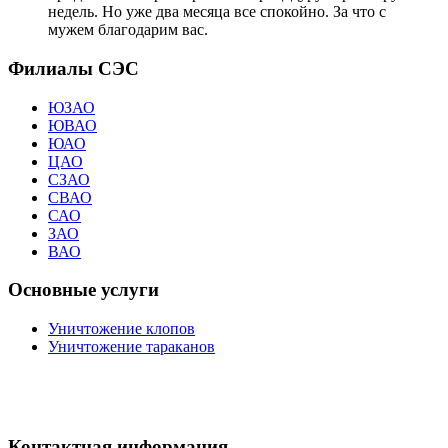
недель. Но уже два месяца все спокойно. За что с
мужем благодарим вас.
Филиалы СЭС
ЮЗАО
ЮВАО
ЮАО
ЦАО
СЗАО
СВАО
САО
ЗАО
ВАО
Основные услуги
Уничтожение клопов
Уничтожение тараканов
Контактная информация