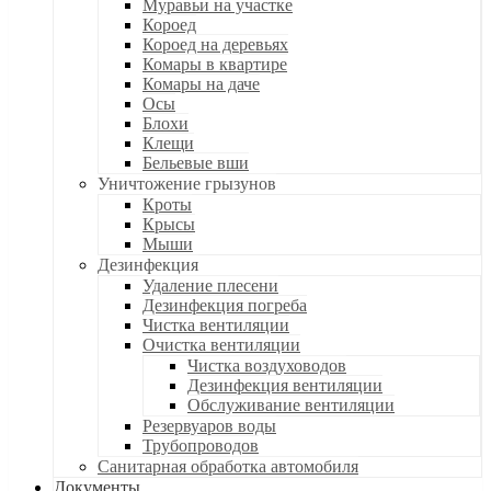
Муравьи на участке
Короед
Короед на деревьях
Комары в квартире
Комары на даче
Осы
Блохи
Клещи
Бельевые вши
Уничтожение грызунов
Кроты
Крысы
Мыши
Дезинфекция
Удаление плесени
Дезинфекция погреба
Чистка вентиляции
Очистка вентиляции
Чистка воздуховодов
Дезинфекция вентиляции
Обслуживание вентиляции
Резервуаров воды
Трубопроводов
Санитарная обработка автомобиля
Документы