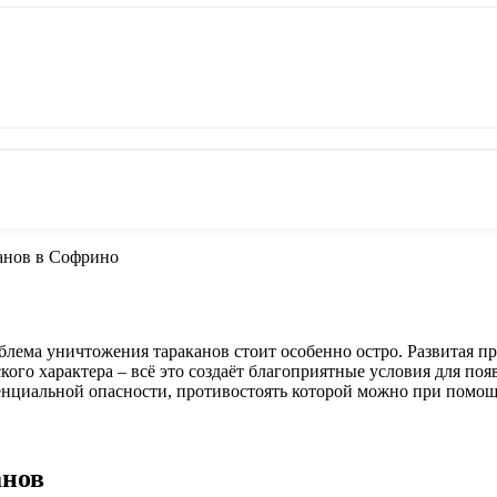
анов в Софрино
блема уничтожения тараканов стоит особенно остро. Развитая п
ого характера – всё это создаёт благоприятные условия для по
енциальной опасности, противостоять которой можно при помощ
анов