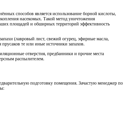
нённых способов является использование борной кислоты,
 скопления насекомых. Такой метод уничтожения
больших площадей и обширных территорий эффективность
апахи (лавровый лист, свежий огурец, эфирные масла,
 прусаков те или иные источники запахов.
тиляционные отверстия, предбанники и прочие места
персным распылителем.
предварительную подготовку помещения. Зачастую менеджер по
ы: