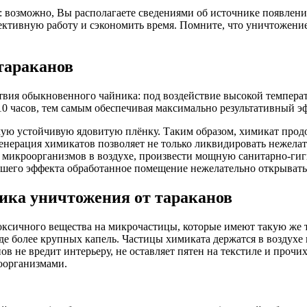
: возможно, Вы располагаете сведениями об источнике появления
ктивную работу и сэкономить время. Помните, что уничтожение 
тараканов
твия обыкновенного чайника: под воздействие высокой температ
0 часов, тем самым обеспечивая максимально результативный э
мую устойчивую ядовитую плёнку. Таким образом, химикат продо
генерация химикатов позволяет не только ликвидировать нежела
 и микроорганизмов в воздухе, произвести мощную санитарно-г
его эффекта обработанное помещение нежелательно открывать в
дика уничтожения от тараканов
сичного вещества на микрочастицы, которые имеют такую же тем
е более крупных капель. Частицы химиката держатся в воздухе в
ов не вредит интерьеру, не оставляет пятен на текстиле и прочи
оорганизмами.