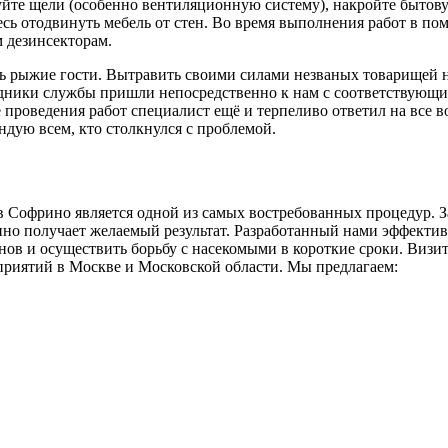
уйте щели (особенно вентиляционную систему), накройте бытов
сь отодвинуть мебель от стен. Во время выполнения работ в по
м дезинсекторам.
ь рыжие гости. Вытравить своими силами незваных товарищей н
рудники службы пришли непосредственно к нам с соответствующ
 проведения работ специалист ещё и терпеливо ответил на все 
ндую всем, кто столкнулся с проблемой.
в Софрино является одной из самых востребованных процедур. 
нно получает желаемый результат. Разработанный нами эффекти
нов и осуществить борьбу с насекомыми в короткие сроки. Визи
риятий в Москве и Московской области. Мы предлагаем: