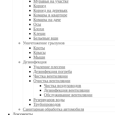
Муравьи на участке
Короед
Короед на деревьях
Комары в квартире
Комары на даче
Осы
Блохи
Клещи
Бельевые вши
Уничтожение грызунов
Кроты
Крысы
Мыши
Дезинфекция
Удаление плесени
Дезинфекция погреба
Чистка вентиляции
Очистка вентиляции
Чистка воздуховодов
Дезинфекция вентиляции
Обслуживание вентиляции
Резервуаров воды
Трубопроводов
Санитарная обработка автомобиля
Документы