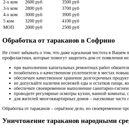
2-х ком
2600 руб
3500 руб
3-х ком
2800 руб
3700 руб
4-х ком
3000 руб
3900 руб
5 ком
3200 руб
4100 руб
МОП
2000 руб
2500 руб
Обработка от тараканов в Софрино
Не стоит забывать о том, что даже идеальная чистота в Вашем
профилактики, которые помогут защитить дом от появления н
при выполнении капитальных ремонтных работ обязател
позаботьтесь о качественном уплотнителе в местах повыш
обеспечьте качественное хранение долгосрочных продукт
не допускайте наличия несвежей еды и остатков пищи, к
обеспечьте своевременное выполнение санитарно-гигиен
проводите регулярные осмотры кухни, ванной комнаты,
для жителей многоквартирных домов – насекомые часто 
Обработка от тараканов – серьёзное дело, но своевременное 
Уничтожение тараканов народными ср