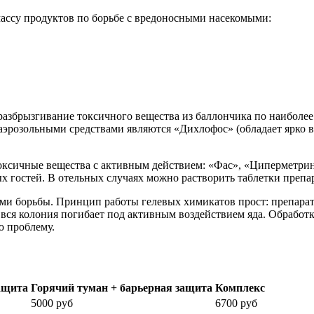
массу продуктов по борьбе с вредоносными насекомыми:
разбрызгивание токсичного вещества из баллончика по наиболее
эрозольными средствами являются «Дихлофос» (обладает ярко 
оксичные вещества с активным действием: «Фас», «Циперметрин
х гостей. В отельных случаях можно растворить таблетки препар
ми борьбы. Принцип работы гелевых химикатов прост: препарат 
я вся колония погибает под активным воздействием яда. Обработ
ю проблему.
ащита
Горячий туман + барьерная защита
Комплекс
5000 руб
6700 руб