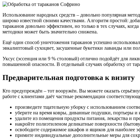
Использование народных средств – довольно популярная метод
широко известной своими качествами. Алгоритм простой: доба
тараканов довольно эффективен, но только в тех случаях, ког
методики может быть значительно снижена.
Ещё один способ уничтожения тараканов успешно использовали
эвкалиптовый сухоцвет, засушенные букетики лаванды или пол
Уксус (эссенция или 9 % столовый) отлично подойдёт для лик
повышенной опасности. В отдельный случаях обработку от тар
Предварительная подготовка к визиту
Кто предупреждён – тот вооружён. Вы можете оказать серьёзн
работе с клиентами даёт частные рекомендации соответствующ
произведите тщательную уборку с использованием соотв
уберите на время ковры, диванные подушки, портьеры и и
удалите из помещения продукты питания, лекарства и п
накройте полиэтиленом деликатные поверхности (бытовую
освободите содержимое шкафов и ящиков для наиболее э
примите индивидуальные дополнительные меры для сохра