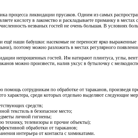
ика процесса ликвидации прусаков. Одним из самых распростра
вляете кислоту в лакомство и раскладываете приманку в местах
да численность незваных гостей не очень большая. В условиях 
 ещё наши бабушки: насекомые не переносят ярко выраженные з
ыни), поэтому можно разложить в местах регулярного появления
видации непрошенных гостей. Им натирают плинтуса, углы, вен
аканов можно произвести, налив уксус в бутылочку с мелкодис
ую помощь сотрудникам по обработке от тараканов, произведя 
его характера, среди которых отдельно выделяют следующие мер
етствующих средств;
ной текстиль в безопасное место;
редметы личной гигиены;
 технику, телевизоры и прочие объекты);
ффективной обработки от тараканов;
нения интерьера от контакта с химикатами.