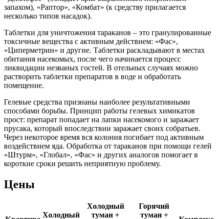
запахом), «Раптор», «Комбат» (к средству прилагается
несколько типов насадок).
Таблетки для уничтожения тараканов – это гранулированные
токсичные вещества с активным действием: «Фас»,
«Циперметрин» и другие. Таблетки раскладывают в местах
обитания насекомых, после чего начинается процесс
ликвидации незваных гостей. В отельных случаях можно
растворить таблетки препаратов в воде и обработать
помещение.
Гелевые средства признаны наиболее результативными
способами борьбы. Принцип работы гелевых химикатов
прост: препарат попадает на лапки насекомого и заражает
прусака, который впоследствии заражает своих собратьев.
Через некоторое время вся колония погибает под активным
воздействием яда. Обработка от тараканов при помощи гелей
«Штурм», «Глобал», «Фас» и других аналогов помогает в
короткие сроки решить неприятную проблему.
Цены
Холодный
Горячий
Холодный
туман +
туман +