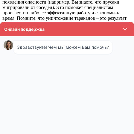
появления опасности (например, Вы знаете, что прусаки
мигрировали от соседей). Это поможет специалистам
произвести наиболее эффективную работу и сэкономить
время. Помните, что уничтожение тараканов – это результат
совместных усилий владельцев кварты (дома, офиса) и
грамотных специалистов.
Горячий туман как метод обработки от
тараканов
Работа генераторов горячего тумана напоминает принцип
действия обыкновенного чайника: под воздействие высокой
температуры образуется пар, который проникает даже в самые
труднодоступные места. Микрочастицы осаждаются в течение
10 часов, тем самым обеспечивая максимально
результативный эффект уничтожения от тараканов.
Важный нюанс: когда туман оседает, он образует
невидимую устойчивую ядовитую плёнку. Таким
образом, химикат продолжает активное действие:
паразит контактирует с плёнкой, заражается сам и
заражает популяцию. Горячая генерация
химикатов позволяет не только ликвидировать
нежелательных насекомых, но и предотвратить