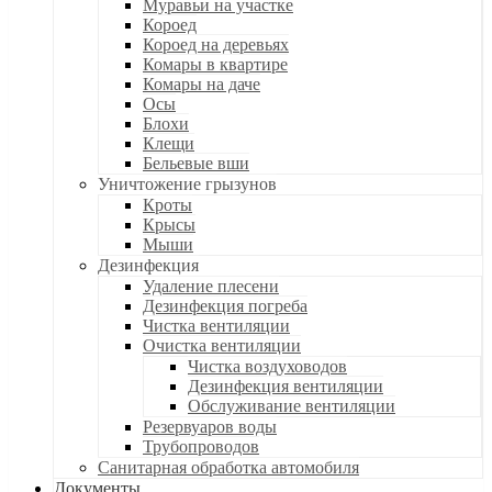
Муравьи на участке
Короед
Короед на деревьях
Комары в квартире
Комары на даче
Осы
Блохи
Клещи
Бельевые вши
Уничтожение грызунов
Кроты
Крысы
Мыши
Дезинфекция
Удаление плесени
Дезинфекция погреба
Чистка вентиляции
Очистка вентиляции
Чистка воздуховодов
Дезинфекция вентиляции
Обслуживание вентиляции
Резервуаров воды
Трубопроводов
Санитарная обработка автомобиля
Документы