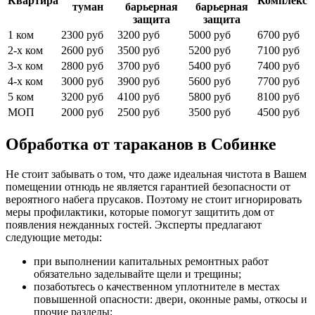
Квартира
Комплекс
туман
барьерная
барьерная
защита
защита
1 ком
2300 руб
3200 руб
5000 руб
6700 руб
2-х ком
2600 руб
3500 руб
5200 руб
7100 руб
3-х ком
2800 руб
3700 руб
5400 руб
7400 руб
4-х ком
3000 руб
3900 руб
5600 руб
7700 руб
5 ком
3200 руб
4100 руб
5800 руб
8100 руб
МОП
2000 руб
2500 руб
3500 руб
4500 руб
Обработка от тараканов в Собинке
Не стоит забывать о том, что даже идеальная чистота в Вашем
помещении отнюдь не является гарантией безопасности от
вероятного набега прусаков. Поэтому не стоит игнорировать
меры профилактики, которые помогут защитить дом от
появления нежданных гостей. Эксперты предлагают
следующие методы:
при выполнении капитальных ремонтных работ
обязательно заделывайте щели и трещины;
позаботьтесь о качественном уплотнителе в местах
повышенной опасности: двери, оконные рамы, откосы и
прочие разделы;