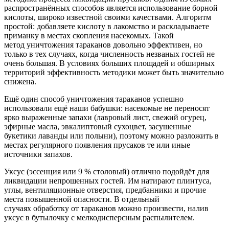
распространённых способов является использование борной
кислоты, широко известной своими качествами. Алгоритм
простой: добавляете кислоту в лакомство и раскладываете
приманку в местах скопления насекомых. Такой
метод уничтожения тараканов довольно эффективен, но
только в тех случаях, когда численность незваных гостей не
очень большая. В условиях больших площадей и обширных
территорий эффективность методики может быть значительно
снижена.
Ещё один способ уничтожения тараканов успешно
использовали ещё наши бабушки: насекомые не переносят
ярко выраженные запахи (лавровый лист, свежий огурец,
эфирные масла, эвкалиптовый сухоцвет, засушенные
букетики лаванды или полыни), поэтому можно разложить в
местах регулярного появления прусаков те или иные
источники запахов.
Уксус (эссенция или 9 % столовый) отлично подойдёт для
ликвидации непрошенных гостей. Им натирают плинтуса,
углы, вентиляционные отверстия, предбанники и прочие
места повышенной опасности. В отдельный
случаях обработку от тараканов можно произвести, налив
уксус в бутылочку с мелкодисперсным распылителем.