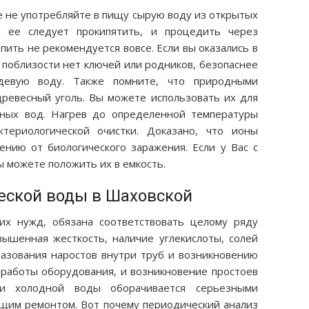
ае не употребляйте в пищу сырую воду из открытых
м ее следует прокипятить, и процедить через
пить не рекомендуется вовсе. Если вы оказались в
а поблизости нет ключей или родников, безопаснее
девую воду. Также помните, что природными
 древесный уголь. Вы можете использовать их для
тных вод. Нагрев до определенной температуры
териологической очистки. Доказано, что ионы
нию от биологического заражения. Если у Вас с
ы можете положить их в емкость.
еской воды в Шаховской
их нужд, обязана соответствовать целому ряду
ышенная жесткость, наличие углекислоты, солей
азования наростов внутри труб и возникновению
работы оборудования, и возникновение простоев
ли холодной воды оборачивается серьезными
щим ремонтом. Вот почему периодический анализ