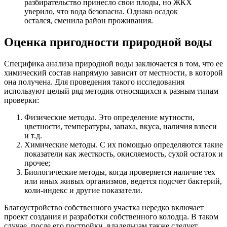
разбирательство принесло свои плоды, но ЖКХ
уверило, что вода безопасна. Однако осадок
остался, сменила район проживания.
Оценка пригодности природной воды
Специфика анализа природной воды заключается в том, что ее
химический состав напрямую зависит от местности, в которой
она получена. Для проведения такого исследования
используют целый ряд методик относящихся к разным типам
проверки:
Физические методы. Это определение мутности,
цветности, температуры, запаха, вкуса, наличия взвеси
и т.д.
Химические методы. С их помощью определяются такие
показатели как жесткость, окисляемость, сухой остаток и
прочее;
Биологические методы, когда проверяется наличие тех
или иных живых организмов, ведется подсчет бактерий,
коли-индекс и другие показатели.
Благоустройство собственного участка нередко включает
проект создания и разработки собственного колодца. В таком
случае, после его постройки, владельцам также следует