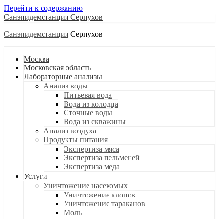
Перейти к содержанию
Санэпидемстанция
Санэпидемстанция
Москва
Московская область
Лабораторные анализы
Анализ воды
Питьевая вода
Вода из колодца
Сточные воды
Вода из скважины
Анализ воздуха
Продукты питания
Экспертиза мяса
Экспертиза пельменей
Экспертиза меда
Услуги
Уничтожение насекомых
Уничтожение клопов
Уничтожение тараканов
Моль