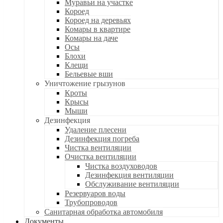
Муравьи на участке
Короед
Короед на деревьях
Комары в квартире
Комары на даче
Осы
Блохи
Клещи
Бельевые вши
Уничтожение грызунов
Кроты
Крысы
Мыши
Дезинфекция
Удаление плесени
Дезинфекция погреба
Чистка вентиляции
Очистка вентиляции
Чистка воздуховодов
Дезинфекция вентиляции
Обслуживание вентиляции
Резервуаров воды
Трубопроводов
Санитарная обработка автомобиля
Документы