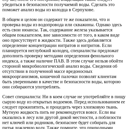
убедиться в безопасности получаемой воды. Сделать это
поможет анализ воды из колодца в Серпухове.
В общем и целом он содержит те же показатели, что и
проверка воды из водопровода или скважины. Однако здесь
есть свои нюансы. Так, содержание железа указывается
общим показателем, вне зависимости от того, в каком виде
оно присутствует в жидкости. Также здесь добавляется
определение концентрации нитратов и нитритов. Если
планируется неглубокий колодец, специалисты предложат
дополнить проверку методами определения фенольного
индекса, а также наличие ПАВ. В этом случае нельзя обойти
стороной микробиологический анализ воды. Сведения об
отсутствии в полученной массе вредоносных
микроорганизмов, кишечной палочки позволят клиентам
быть уверенными в качестве и безопасности воды, которою
они собираются употреблять.
Совет специалиста: Ни в коем случае не употребляйте в пищу
сырую воду из открытых водоемов. Перед использованием ее
следует прокипятить, и процедить через хлопковую ткань.
Мутную жидкость пить не рекомендуется вовсе. Если вы
оказались в лесу или другой дикой местности, а поблизости
нет ключей или родников, безопаснее будет собирать для
питья дождевую воду. Также помните, что природными