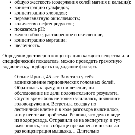
общую жесткость (содержания солей магния и кальция);
концентрацию сульфидов;
концентрацию хлоридов;
перманганатную окисляемость;
количество нефтепродуктов;
показатель рН;
железо общее, растворенное и окисленное;
концентрацию марганца;
щелочность.
Определив достоверно концентрацию каждого вещества или
специфический показатель, можно проводить грамотную
водоочистку, подбирать подходящие фильтра.
Отзыв: Ирина, 45 лет. Заметила у себя
возникновение периодических головных болей.
Обратилась к врачу, но ни лечение, ни
обследование не дали положительного результата.
Спустя время боль не только усилилась, появились
головокружения. Встретила соседку по
лестничной клетке и в ходе разговора выяснилось,
что у нее те же проблемы. Решили, что дело в воде
из водопровода. Отправили ее на экспертизу, и тут
выяснилось, что в образце превышена в несколько
раз концентрация мышьяка… Длительно