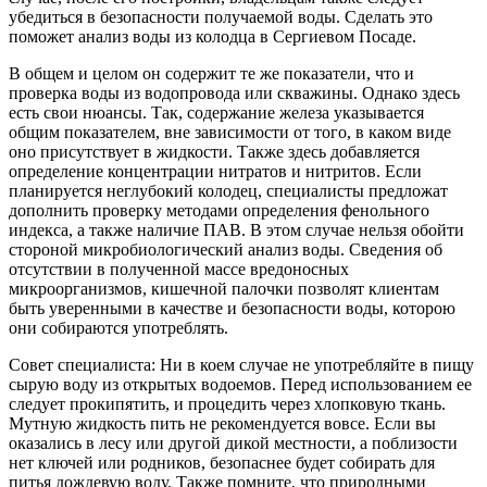
убедиться в безопасности получаемой воды. Сделать это
поможет анализ воды из колодца в Сергиевом Посаде.
В общем и целом он содержит те же показатели, что и
проверка воды из водопровода или скважины. Однако здесь
есть свои нюансы. Так, содержание железа указывается
общим показателем, вне зависимости от того, в каком виде
оно присутствует в жидкости. Также здесь добавляется
определение концентрации нитратов и нитритов. Если
планируется неглубокий колодец, специалисты предложат
дополнить проверку методами определения фенольного
индекса, а также наличие ПАВ. В этом случае нельзя обойти
стороной микробиологический анализ воды. Сведения об
отсутствии в полученной массе вредоносных
микроорганизмов, кишечной палочки позволят клиентам
быть уверенными в качестве и безопасности воды, которою
они собираются употреблять.
Совет специалиста: Ни в коем случае не употребляйте в пищу
сырую воду из открытых водоемов. Перед использованием ее
следует прокипятить, и процедить через хлопковую ткань.
Мутную жидкость пить не рекомендуется вовсе. Если вы
оказались в лесу или другой дикой местности, а поблизости
нет ключей или родников, безопаснее будет собирать для
питья дождевую воду. Также помните, что природными