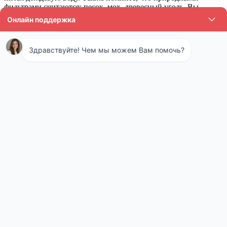
фильтрами считаются: песок, мох, древесный уголь. Вы
можете использовать их для очистки и фильтрации
поверхностных вод. Нагрев до определенной температуры
необходим для своеобразной бактериологической очистки.
Доказано, что ионы серебра также способствуют очищению от
биологического заражения. Если у Вас с собой есть предметы
из серебра, Вы можете положить их в емкость.
Анализ технической воды в Сергиевом
Посаде
Вода, применяемая для технических нужд, обязана
соответствовать целому ряду специфических норм и правил.
Повышенная жесткость, наличие углекислоты, солей нередко
становиться причиной образования наростов внутри труб и
возникновению поломок. Снижение эффективности работы
оборудования, и возникновение простоев на участках подачи
горячей или холодной воды оборачивается серьезными
проблемами, и нередко дорогостоящим ремонтом. Вот почему
периодический анализ воды из котельной – это абсолютная
норма, внедряемая наряду с иными технологиями при оценке
и улучшении качества работы коммунальных служб.
Отзыв: Сергей 35 лет. Всю жизнь ловили рыбу на