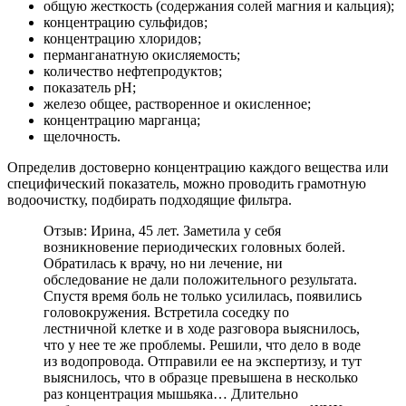
общую жесткость (содержания солей магния и кальция);
концентрацию сульфидов;
концентрацию хлоридов;
перманганатную окисляемость;
количество нефтепродуктов;
показатель рН;
железо общее, растворенное и окисленное;
концентрацию марганца;
щелочность.
Определив достоверно концентрацию каждого вещества или
специфический показатель, можно проводить грамотную
водоочистку, подбирать подходящие фильтра.
Отзыв: Ирина, 45 лет. Заметила у себя
возникновение периодических головных болей.
Обратилась к врачу, но ни лечение, ни
обследование не дали положительного результата.
Спустя время боль не только усилилась, появились
головокружения. Встретила соседку по
лестничной клетке и в ходе разговора выяснилось,
что у нее те же проблемы. Решили, что дело в воде
из водопровода. Отправили ее на экспертизу, и тут
выяснилось, что в образце превышена в несколько
раз концентрация мышьяка… Длительно