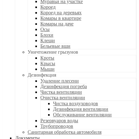
Муравьи на участке
Короед
Короед на деревьях
Комары в квартире
Комары на даче
Осы
Блохи
Клещи
Бельевые вши
Уничтожение грызунов
Кроты
Крысы
Мыши
Дезинфекция
Удаление плесени
Дезинфекция погреба
Чистка вентиляции
Очистка вентиляции
Чистка воздуховодов
Дезинфекция вентиляции
Обслуживание вентиляции
Резервуаров воды
Трубопроводов
Санитарная обработка автомобиля
Документы