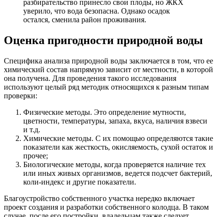
разбирательство принесло свои плоды, но ЖКХ
уверило, что вода безопасна. Однако осадок
остался, сменила район проживания.
Оценка пригодности природной воды
Специфика анализа природной воды заключается в том, что ее
химический состав напрямую зависит от местности, в которой
она получена. Для проведения такого исследования
используют целый ряд методик относящихся к разным типам
проверки:
Физические методы. Это определение мутности,
цветности, температуры, запаха, вкуса, наличия взвеси
и т.д.
Химические методы. С их помощью определяются такие
показатели как жесткость, окисляемость, сухой остаток и
прочее;
Биологические методы, когда проверяется наличие тех
или иных живых организмов, ведется подсчет бактерий,
коли-индекс и другие показатели.
Благоустройство собственного участка нередко включает
проект создания и разработки собственного колодца. В таком
случае, после его постройки, владельцам также следует