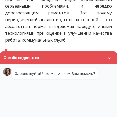
серьезными проблемами, и нередко
дорогостоящим ремонтом. Вот почему
периодический анализ воды из котельной – это
абсолютная норма, внедряемая наряду с иными
технологиями при оценке и улучшении качества
работы коммунальных служб.
Отзыв: Сергей 35 лет. Всю жизнь ловили рыбу
на озере. Но тут внезапно она вся куда-то из
него пропала. Мы решили, что все дело в воде,
которую местный завод сливает также в это
озеро с некоторых пор. Пошли на прием к
директору, но он руками развел – у нас все по
закону. Набрали эту воду и отдали на
экспертизу, оказалось, что там целый набор
химикатов и запрещенных веществ. Дело
передали в суд, сток закрыли. Теперь