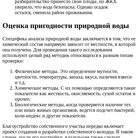
разбирательство принесло свои плоды, но ЖКХ
уверило, что вода безопасна. Однако осадок
остался, сменила район проживания.
Оценка пригодности природной воды
Специфика анализа природной воды заключается в том, что ее
химический состав напрямую зависит от местности, в которой
она получена. Для проведения такого исследования
используют целый ряд методик относящихся к разным типам
проверки:
Физические методы. Это определение мутности,
цветности, температуры, запаха, вкуса, наличия взвеси
и т.д.
Химические методы. С их помощью определяются такие
показатели как жесткость, окисляемость, сухой остаток и
прочее;
Биологические методы, когда проверяется наличие тех
или иных живых организмов, ведется подсчет бактерий,
коли-индекс и другие показатели.
Благоустройство собственного участка нередко включает
проект создания и разработки собственного колодца. В таком
случае, после его постройки, владельцам также следует