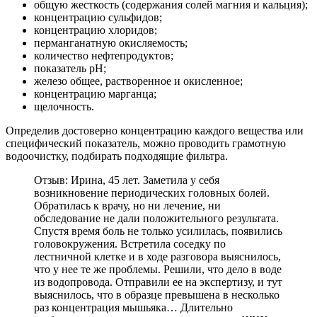
общую жесткость (содержания солей магния и кальция);
концентрацию сульфидов;
концентрацию хлоридов;
перманганатную окисляемость;
количество нефтепродуктов;
показатель рН;
железо общее, растворенное и окисленное;
концентрацию марганца;
щелочность.
Определив достоверно концентрацию каждого вещества или
специфический показатель, можно проводить грамотную
водоочистку, подбирать подходящие фильтра.
Отзыв: Ирина, 45 лет. Заметила у себя
возникновение периодических головных болей.
Обратилась к врачу, но ни лечение, ни
обследование не дали положительного результата.
Спустя время боль не только усилилась, появились
головокружения. Встретила соседку по
лестничной клетке и в ходе разговора выяснилось,
что у нее те же проблемы. Решили, что дело в воде
из водопровода. Отправили ее на экспертизу, и тут
выяснилось, что в образце превышена в несколько
раз концентрация мышьяка… Длительно