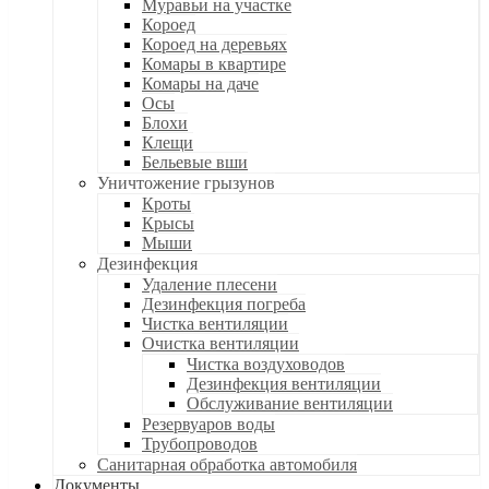
Муравьи на участке
Короед
Короед на деревьях
Комары в квартире
Комары на даче
Осы
Блохи
Клещи
Бельевые вши
Уничтожение грызунов
Кроты
Крысы
Мыши
Дезинфекция
Удаление плесени
Дезинфекция погреба
Чистка вентиляции
Очистка вентиляции
Чистка воздуховодов
Дезинфекция вентиляции
Обслуживание вентиляции
Резервуаров воды
Трубопроводов
Санитарная обработка автомобиля
Документы