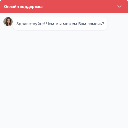
фильтрами считаются: песок, мох, древесный уголь. Вы
можете использовать их для очистки и фильтрации
поверхностных вод. Нагрев до определенной температуры
необходим для своеобразной бактериологической очистки.
Доказано, что ионы серебра также способствуют очищению от
биологического заражения. Если у Вас с собой есть предметы
из серебра, Вы можете положить их в емкость.
Анализ технической воды в Щапово
Вода, применяемая для технических нужд, обязана
соответствовать целому ряду специфических норм и правил.
Повышенная жесткость, наличие углекислоты, солей нередко
становиться причиной образования наростов внутри труб и
возникновению поломок. Снижение эффективности работы
оборудования, и возникновение простоев на участках подачи
горячей или холодной воды оборачивается серьезными
проблемами, и нередко дорогостоящим ремонтом. Вот почему
периодический анализ воды из котельной – это абсолютная
норма, внедряемая наряду с иными технологиями при оценке
и улучшении качества работы коммунальных служб.
Отзыв: Сергей 35 лет. Всю жизнь ловили рыбу на
озере. Но тут внезапно она вся куда-то из него