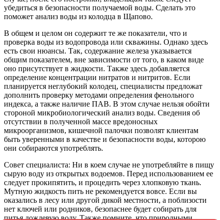
убедиться в безопасности получаемой воды. Сделать это
поможет анализ воды из колодца в Щапово.
В общем и целом он содержит те же показатели, что и
проверка воды из водопровода или скважины. Однако здесь
есть свои нюансы. Так, содержание железа указывается
общим показателем, вне зависимости от того, в каком виде
оно присутствует в жидкости. Также здесь добавляется
определение концентрации нитратов и нитритов. Если
планируется неглубокий колодец, специалисты предложат
дополнить проверку методами определения фенольного
индекса, а также наличие ПАВ. В этом случае нельзя обойти
стороной микробиологический анализ воды. Сведения об
отсутствии в полученной массе вредоносных
микроорганизмов, кишечной палочки позволят клиентам
быть уверенными в качестве и безопасности воды, которою
они собираются употреблять.
Совет специалиста: Ни в коем случае не употребляйте в пищу
сырую воду из открытых водоемов. Перед использованием ее
следует прокипятить, и процедить через хлопковую ткань.
Мутную жидкость пить не рекомендуется вовсе. Если вы
оказались в лесу или другой дикой местности, а поблизости
нет ключей или родников, безопаснее будет собирать для
питья дождевую воду. Также помните, что природными