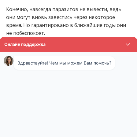
Конечно, навсегда паразитов не вывести, ведь
они могут вновь завестись через некоторое
время. Но гарантировано в ближайшие годы они
не побеспокоят.
Особенности нашей
санэпидемстанции
Что особенного в нашей санитарной службе? Мы
предлагаем клиентам, то, от чего они не могут
отказаться:
Спокойную жизнь без кусающих
кровососущих насекомых, источающих
неприятный запах.