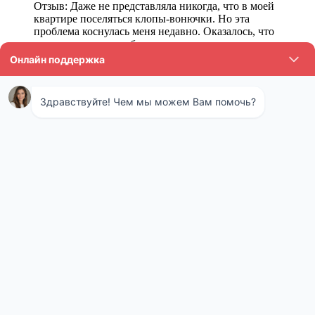
Отзыв: Даже не представляла никогда, что в моей
квартире поселяться клопы-вонючки. Но эта
проблема коснулась меня недавно. Оказалось, что
эти неприятные особы не только воняют, но и
кусаются. Самостоятельно не пыталась их
уморить, обратилась в городскую санитарную
станцию и поняла, что приняла верное решение.
Попросила соседку подсказать проверенную
компанию, она заказывала услуги для травли
таракашек. Мастер приехал быстро,
произвел обработку от клопов, которая обошлась
недорого. Уверена, самостоятельный мор обошелся
дороже, причем не только финансово, но и
морально. Решила не тратить нервы, сразу заказала
услуги профессионалов. Спасибо за
оперативность и результат.
Конечно, навсегда паразитов не вывести, ведь они могут
вновь завестись через некоторое время. Но гарантировано в
ближайшие годы они не побеспокоят.
Особенности нашей санэпидемстанции