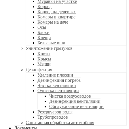
Муравьи на участке
Короед
Короед на деревьях
Комары в квартире
Комары на даче
Осы
Блохи
Клещи
Бельевые вши
Уничтожение грызунов
Кроты
Крысы
Мыши
Дезинфекция
Удаление плесени
Дезинфекция погреба
Чистка вентиляции
Очистка вентиляции
Чистка воздуховодов
Дезинфекция вентиляции
Обслуживание вентиляции
Резервуаров воды
Трубопроводов
Санитарная обработка автомобиля
Документы