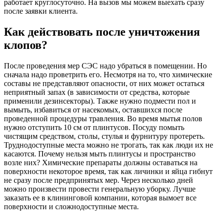
работает круглосуточно. На вызов мы можем выехать сразу
после заявки клиента.
Как действовать после уничтожения
клопов?
После проведения мер СЭС надо убраться в помещении. Но
сначала надо проветрить его. Несмотря на то, что химические
составы не представляют опасности, от них может остаться
неприятный запах (в зависимости от средства, которые
применили дезинсекторы). Также нужно подмести пол и
вымыть, избавиться от насекомых, оставшихся после
проведенной процедуры травления. Во время мытья полов
нужно отступить 10 см от плинтусов. Посуду помыть
чистящим средством, столы, стулья и фурнитуру протереть.
Труднодоступные места можно не трогать, так как люди их не
касаются. Почему нельзя мыть плинтусы и пространство
возле них? Химические препараты должны оставаться на
поверхности некоторое время, так как личинки и яйца гибнут
не сразу после предпринятых мер. Через несколько дней
можно произвести провести генеральную уборку. Лучше
заказать ее в клининговой компании, которая вымоет все
поверхности и сложнодоступные места.