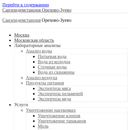
Перейти к содержанию
Санэпидемстанция
Санэпидемстанция
Москва
Московская область
Лабораторные анализы
Анализ воды
Питьевая вода
Вода из колодца
Сточные воды
Вода из скважины
Анализ воздуха
Продукты питания
Экспертиза мяса
Экспертиза пельменей
Экспертиза меда
Услуги
Уничтожение насекомых
Уничтожение клопов
Уничтожение тараканов
Моль