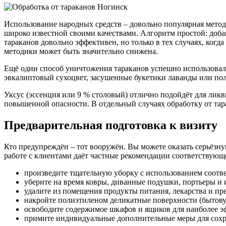
Использование народных средств – довольно популярная метод
широко известной своими качествами. Алгоритм простой: доба
тараканов довольно эффективен, но только в тех случаях, ког
методики может быть значительно снижена.
Ещё один способ уничтожения тараканов успешно использовали
эвкалиптовый сухоцвет, засушенные букетики лаванды или пол
Уксус (эссенция или 9 % столовый) отлично подойдёт для лик
повышенной опасности. В отдельный случаях обработку от тар
Предварительная подготовка к визиту
Кто предупреждён – тот вооружён. Вы можете оказать серьёзн
работе с клиентами даёт частные рекомендации соответствующ
произведите тщательную уборку с использованием соотв
уберите на время ковры, диванные подушки, портьеры и и
удалите из помещения продукты питания, лекарства и п
накройте полиэтиленом деликатные поверхности (бытовую
освободите содержимое шкафов и ящиков для наиболее э
примите индивидуальные дополнительные меры для сохра