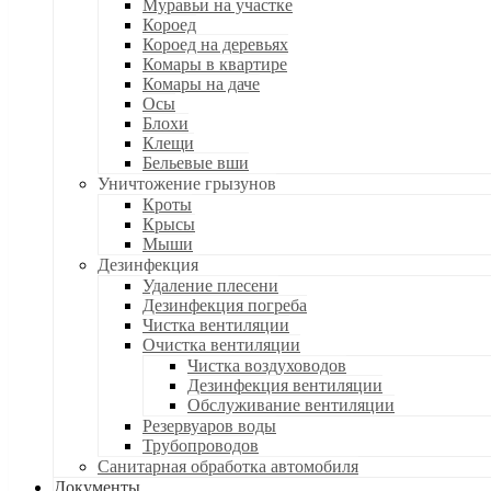
Муравьи на участке
Короед
Короед на деревьях
Комары в квартире
Комары на даче
Осы
Блохи
Клещи
Бельевые вши
Уничтожение грызунов
Кроты
Крысы
Мыши
Дезинфекция
Удаление плесени
Дезинфекция погреба
Чистка вентиляции
Очистка вентиляции
Чистка воздуховодов
Дезинфекция вентиляции
Обслуживание вентиляции
Резервуаров воды
Трубопроводов
Санитарная обработка автомобиля
Документы