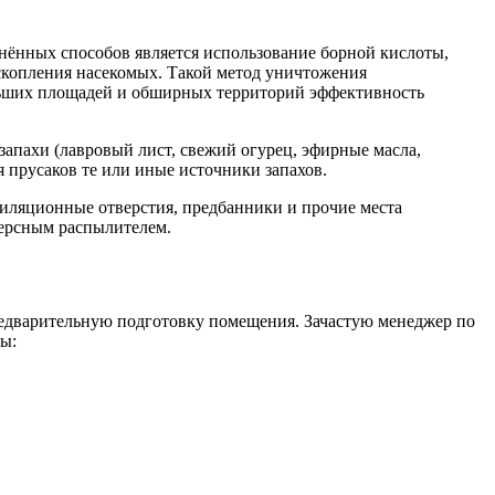
нённых способов является использование борной кислоты,
 скопления насекомых. Такой метод уничтожения
больших площадей и обширных территорий эффективность
апахи (лавровый лист, свежий огурец, эфирные масла,
 прусаков те или иные источники запахов.
тиляционные отверстия, предбанники и прочие места
персным распылителем.
предварительную подготовку помещения. Зачастую менеджер по
ы: