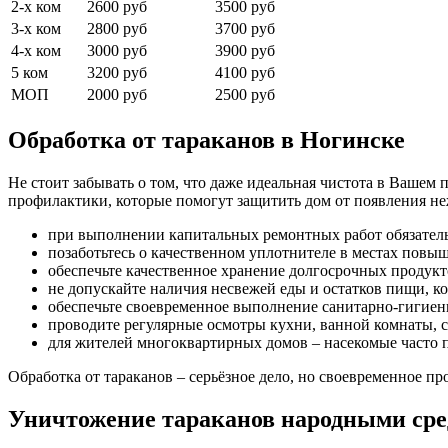
2-х ком
2600 руб
3500 руб
3-х ком
2800 руб
3700 руб
4-х ком
3000 руб
3900 руб
5 ком
3200 руб
4100 руб
МОП
2000 руб
2500 руб
Обработка от тараканов в Ногинске
Не стоит забывать о том, что даже идеальная чистота в Вашем
профилактики, которые помогут защитить дом от появления н
при выполнении капитальных ремонтных работ обязател
позаботьтесь о качественном уплотнителе в местах повыш
обеспечьте качественное хранение долгосрочных продукт
не допускайте наличия несвежей еды и остатков пищи, к
обеспечьте своевременное выполнение санитарно-гигиен
проводите регулярные осмотры кухни, ванной комнаты,
для жителей многоквартирных домов – насекомые часто 
Обработка от тараканов – серьёзное дело, но своевременное 
Уничтожение тараканов народными ср