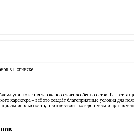
анов в Ногинске
блема уничтожения тараканов стоит особенно остро. Развитая п
ого характера – всё это создаёт благоприятные условия для по
енциальной опасности, противостоять которой можно при помощ
анов