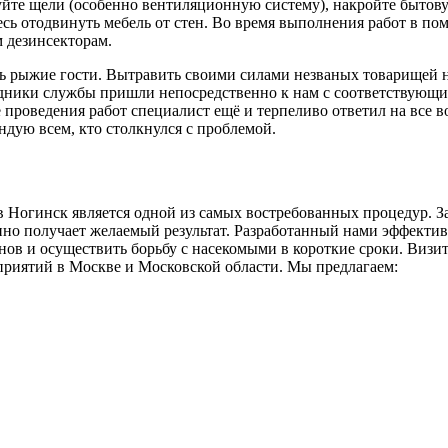
уйте щели (особенно вентиляционную систему), накройте бытов
сь отодвинуть мебель от стен. Во время выполнения работ в по
м дезинсекторам.
ь рыжие гости. Вытравить своими силами незваных товарищей н
рудники службы пришли непосредственно к нам с соответствующ
 проведения работ специалист ещё и терпеливо ответил на все 
ндую всем, кто столкнулся с проблемой.
в Ногинск является одной из самых востребованных процедур. 
нно получает желаемый результат. Разработанный нами эффекти
нов и осуществить борьбу с насекомыми в короткие сроки. Визи
риятий в Москве и Московской области. Мы предлагаем: