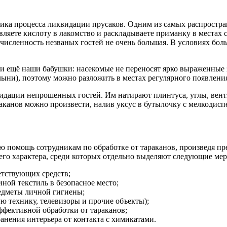
ика процесса ликвидации прусаков. Одним из самых распростра
вляете кислоту в лакомство и раскладываете приманку в местах
да численность незваных гостей не очень большая. В условиях 
 ещё наши бабушки: насекомые не переносят ярко выраженные з
ыни), поэтому можно разложить в местах регулярного появления
видации непрошенных гостей. Им натирают плинтуса, углы, вен
аканов можно произвести, налив уксус в бутылочку с мелкодис
ую помощь сотрудникам по обработке от тараканов, произведя 
его характера, среди которых отдельно выделяют следующие мер
етствующих средств;
ной текстиль в безопасное место;
редметы личной гигиены;
 технику, телевизоры и прочие объекты);
ффективной обработки от тараканов;
нения интерьера от контакта с химикатами.