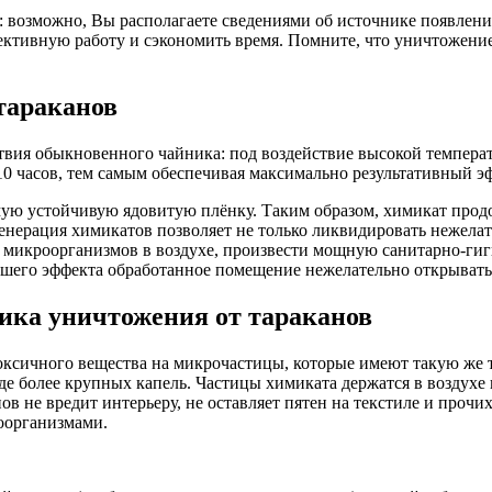
: возможно, Вы располагаете сведениями об источнике появления
ктивную работу и сэкономить время. Помните, что уничтожение 
тараканов
твия обыкновенного чайника: под воздействие высокой температ
0 часов, тем самым обеспечивая максимально результативный э
мую устойчивую ядовитую плёнку. Таким образом, химикат продо
генерация химикатов позволяет не только ликвидировать нежела
 и микроорганизмов в воздухе, произвести мощную санитарно-г
его эффекта обработанное помещение нежелательно открывать в
дика уничтожения от тараканов
сичного вещества на микрочастицы, которые имеют такую же тем
е более крупных капель. Частицы химиката держатся в воздухе в
ов не вредит интерьеру, не оставляет пятен на текстиле и прочи
оорганизмами.