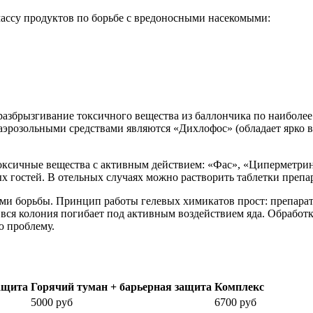
массу продуктов по борьбе с вредоносными насекомыми:
разбрызгивание токсичного вещества из баллончика по наиболее
эрозольными средствами являются «Дихлофос» (обладает ярко 
оксичные вещества с активным действием: «Фас», «Циперметрин
х гостей. В отельных случаях можно растворить таблетки препар
ми борьбы. Принцип работы гелевых химикатов прост: препарат 
я вся колония погибает под активным воздействием яда. Обработ
ю проблему.
ащита
Горячий туман + барьерная защита
Комплекс
5000 руб
6700 руб