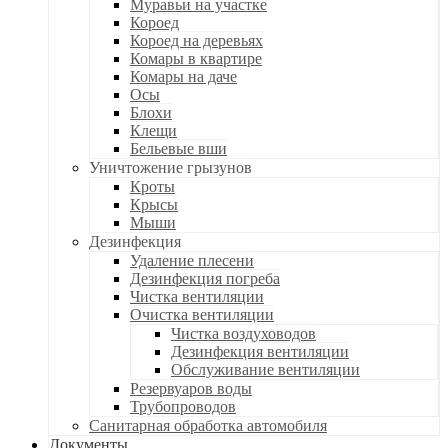
Муравьи на участке
Короед
Короед на деревьях
Комары в квартире
Комары на даче
Осы
Блохи
Клещи
Бельевые вши
Уничтожение грызунов
Кроты
Крысы
Мыши
Дезинфекция
Удаление плесени
Дезинфекция погреба
Чистка вентиляции
Очистка вентиляции
Чистка воздуховодов
Дезинфекция вентиляции
Обслуживание вентиляции
Резервуаров воды
Трубопроводов
Санитарная обработка автомобиля
Документы