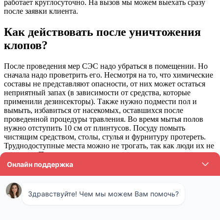
работает круглосуточно. На вызов мы можем выехать сразу
после заявки клиента.
Как действовать после уничтожения
клопов?
После проведения мер СЭС надо убраться в помещении. Но
сначала надо проветрить его. Несмотря на то, что химические
составы не представляют опасности, от них может остаться
неприятный запах (в зависимости от средства, которые
применили дезинсекторы). Также нужно подмести пол и
вымыть, избавиться от насекомых, оставшихся после
проведенной процедуры травления. Во время мытья полов
нужно отступить 10 см от плинтусов. Посуду помыть
чистящим средством, столы, стулья и фурнитуру протереть.
Труднодоступные места можно не трогать, так как люди их не
касаются. Почему нельзя мыть плинтусы и пространство
возле них? Химические препараты должны оставаться на
поверхности некоторое время, так как личинки и яйца гибнут
не сразу после предпринятых мер. Через несколько дней
можно произвести провести генеральную уборку. Лучше
заказать ее в клининговой компании, которая вымоет все
поверхности и сложнодоступные места.