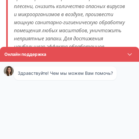
плесени, снизить количество опасных вирусов
и микроорганизмов в воздухе, произвести
мощную санитарно-гигиеническую обработку
помещения любых масштабов, уничтожить
неприятные запахи. Для достижения
наибольшего эффекта обработанное
помещение нежелательно открывать в
течение нескольких часов после парового
воздействия.
Технология холодного тумана как
методика уничтожения от
тараканов
Принцип действия холодного тумана основан на
разложении токсичного вещества на
микрочастицы, которые имеют такую же