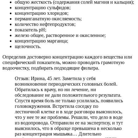
общую жесткость (содержания солей магния и кальция);
концентрацию сульфидов;
концентрацию хлоридов;
перманганатную окисляемость;
количество нефтепродуктов;
показатель рН;
железо общее, растворенное и окисленное;
концентрацию марганца;
щелочность.
Определив достоверно концентрацию каждого вещества или
специфический показатель, можно проводить грамотную
водоочистку, подбирать подходящие фильтра.
Отзыв: Ирина, 45 лет. Заметила у себя
возникновение периодических головных болей.
Обратилась к врачу, но ни лечение, ни
обследование не дали положительного результата.
Спустя время боль не только усилилась, появились
головокружения. Встретила соседку по
лестничной клетке и в ходе разговора выяснилось,
что у нее те же проблемы. Решили, что дело в воде
из водопровода. Отправили ее на экспертизу, и тут
выяснилось, что в образце превышена в несколько
раз концентрация мышьяка… Длительно