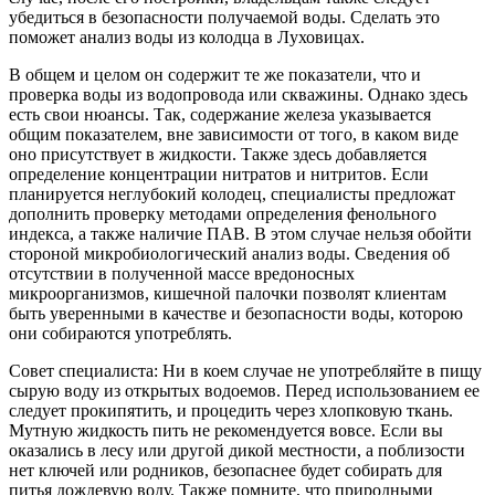
убедиться в безопасности получаемой воды. Сделать это
поможет анализ воды из колодца в Луховицах.
В общем и целом он содержит те же показатели, что и
проверка воды из водопровода или скважины. Однако здесь
есть свои нюансы. Так, содержание железа указывается
общим показателем, вне зависимости от того, в каком виде
оно присутствует в жидкости. Также здесь добавляется
определение концентрации нитратов и нитритов. Если
планируется неглубокий колодец, специалисты предложат
дополнить проверку методами определения фенольного
индекса, а также наличие ПАВ. В этом случае нельзя обойти
стороной микробиологический анализ воды. Сведения об
отсутствии в полученной массе вредоносных
микроорганизмов, кишечной палочки позволят клиентам
быть уверенными в качестве и безопасности воды, которою
они собираются употреблять.
Совет специалиста: Ни в коем случае не употребляйте в пищу
сырую воду из открытых водоемов. Перед использованием ее
следует прокипятить, и процедить через хлопковую ткань.
Мутную жидкость пить не рекомендуется вовсе. Если вы
оказались в лесу или другой дикой местности, а поблизости
нет ключей или родников, безопаснее будет собирать для
питья дождевую воду. Также помните, что природными