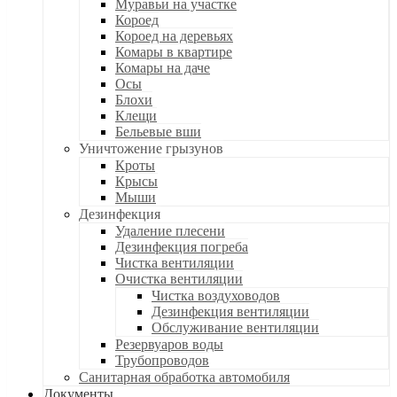
Муравьи на участке
Короед
Короед на деревьях
Комары в квартире
Комары на даче
Осы
Блохи
Клещи
Бельевые вши
Уничтожение грызунов
Кроты
Крысы
Мыши
Дезинфекция
Удаление плесени
Дезинфекция погреба
Чистка вентиляции
Очистка вентиляции
Чистка воздуховодов
Дезинфекция вентиляции
Обслуживание вентиляции
Резервуаров воды
Трубопроводов
Санитарная обработка автомобиля
Документы