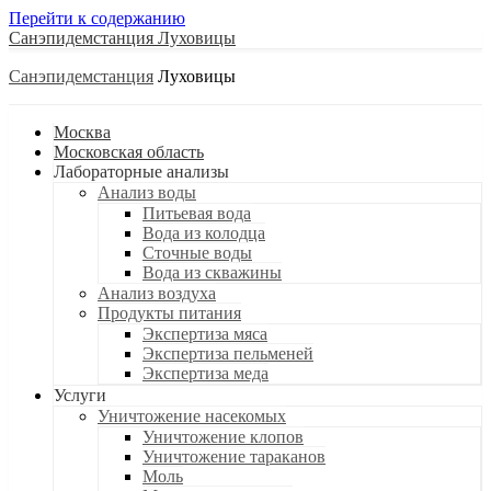
Перейти к содержанию
Санэпидемстанция
Санэпидемстанция
Москва
Московская область
Лабораторные анализы
Анализ воды
Питьевая вода
Вода из колодца
Сточные воды
Вода из скважины
Анализ воздуха
Продукты питания
Экспертиза мяса
Экспертиза пельменей
Экспертиза меда
Услуги
Уничтожение насекомых
Уничтожение клопов
Уничтожение тараканов
Моль