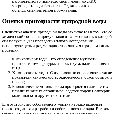
разбирательство принесло свои плоды, но ЖКХ
уверило, что вода безопасна. Однако осадок
остался, сменила район проживания.
Оценка пригодности природной воды
Специфика анализа природной воды заключается в том, что ее
химический состав напрямую зависит от местности, в которой
она получена. Для проведения такого исследования
используют целый ряд методик относящихся к разным типам
проверки:
Физические методы. Это определение мутности,
цветности, температуры, запаха, вкуса, наличия взвеси
и т.д.
Химические методы. С их помощью определяются такие
показатели как жесткость, окисляемость, сухой остаток и
прочее;
Биологические методы, когда проверяется наличие тех
или иных живых организмов, ведется подсчет бактерий,
коли-индекс и другие показатели.
Благоустройство собственного участка нередко включает
проект создания и разработки собственного колодца. В таком
случае, после его постройки, владельцам также следует