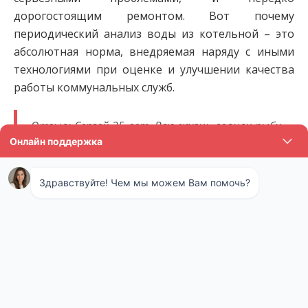
дорогостоящим ремонтом. Вот почему
периодический анализ воды из котельной – это
абсолютная норма, внедряемая наряду с иными
технологиями при оценке и улучшении качества
работы коммунальных служб.
Отзыв: Сергей 35 лет. Всю жизнь ловили рыбу
на озере. Но тут внезапно она вся куда-то из
него пропала. Мы решили, что все дело в воде,
которую местный завод сливает также в это
озеро с некоторых пор. Пошли на прием к
директору, но он руками развел – у нас все по
закону. Набрали эту воду и отдали на
экспертизу, оказалось, что там целый набор
химикатов и запрещенных веществ. Дело
передали в суд, сток закрыли. Теперь
потихоньку разводим рыбу заново, очень