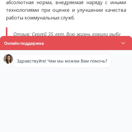
абсолютная норма, внедряемая наряду с иными
технологиями при оценке и улучшении качества
работы коммунальных служб.
Отзыв: Сергей 35 лет. Всю жизнь ловили рыбу
на озере. Но тут внезапно она вся куда-то из
него пропала. Мы решили, что все дело в воде,
которую местный завод сливает также в это
озеро с некоторых пор. Пошли на прием к
директору, но он руками развел – у нас все по
закону. Набрали эту воду и отдали на
экспертизу, оказалось, что там целый набор
химикатов и запрещенных веществ. Дело
передали в суд, сток закрыли. Теперь
потихоньку разводим рыбу заново, очень
благодарны за помощь и быструю проверку.