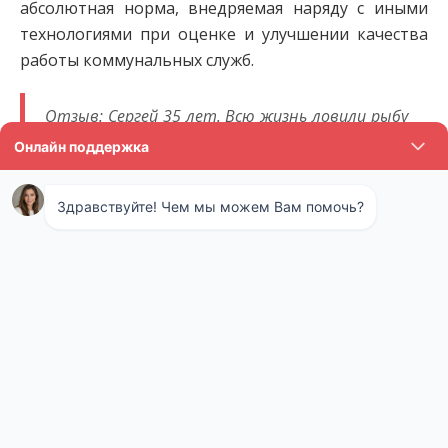
абсолютная норма, внедряемая наряду с иными
технологиями при оценке и улучшении качества
работы коммунальных служб.
Отзыв: Сергей 35 лет. Всю жизнь ловили рыбу
на озере. Но тут внезапно она вся куда-то из
него пропала. Мы решили, что все дело в воде,
которую местный завод сливает также в это
озеро с некоторых пор. Пошли на прием к
директору, но он руками развел – у нас все по
закону. Набрали эту воду и отдали на
экспертизу, оказалось, что там целый набор
химикатов и запрещенных веществ. Дело
передали в суд, сток закрыли. Теперь
потихоньку разводим рыбу заново, очень
благодарны за помощь и быструю проверку.