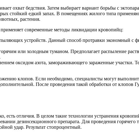
вает охват бедствия. Затем выбирает вариант борьбы с эктопар
рых стойкий едкий запах. В помещениях жилого типа применяются
ивотных, растения.
е применяет современные методы ликвидации кровопийц:
пыляющих устройств. Данный способ протравки экономный с фи
орячим или холодным туманом. Предполагает распыление раствор
.
нением оксидом азота, замораживающего зараженные участки. Т
ожению клопов. Если необходимо, специалисты могут выполнит
 дополнительной. После проведения такой обработки от клопов 
о, есть отличия. В целом такие технологии устранения кровопи
ревании дезинсекционного препарата. Для проведения горячего 
ойной удар. Результат стопроцентный.