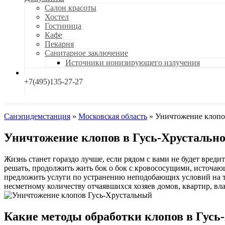
Салон красоты
Хостел
Гостиница
Кафе
Пекарня
Санитарное заключение
Источники ионизирующего излучения
+7(495)135-27-27
Санэпидемстанция
»
Московская область
»
Уничтожение клопо
Уничтожение клопов в Гусь-Хрустальн
Жизнь станет гораздо лучше, если рядом с вами не будет вред
решать, продолжить жить бок о бок с кровососущими, источающ
предложить услуги по устранению неподобающих условий на т
несметному количеству отчаявшихся хозяев домов, квартир, вл
Какие методы обработки клопов в Гус