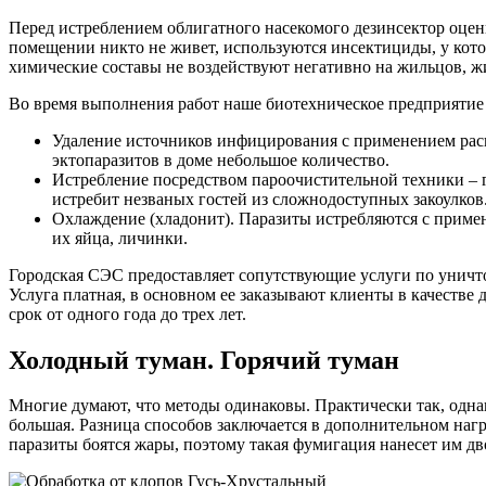
Перед истреблением облигатного насекомого дезинсектор оцени
помещении никто не живет, используются инсектициды, у кото
химические составы не воздействуют негативно на жильцов, ж
Во время выполнения работ наше биотехническое предприяти
Удаление источников инфицирования с применением рас
эктопаразитов в доме небольшое количество.
Истребление посредством пароочистительной техники – г
истребит незваных гостей из сложнодоступных закоулков
Охлаждение (хладонит). Паразиты истребляются с приме
их яйца, личинки.
Городская СЭС предоставляет сопутствующие услуги по уничт
Услуга платная, в основном ее заказывают клиенты в качестве
срок от одного года до трех лет.
Холодный туман. Горячий туман
Многие думают, что методы одинаковы. Практически так, однак
большая. Разница способов заключается в дополнительном наг
паразиты боятся жары, поэтому такая фумигация нанесет им дв