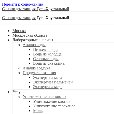
Перейти к содержанию
Санэпидемстанция
Санэпидемстанция
Москва
Московская область
Лабораторные анализы
Анализ воды
Питьевая вода
Вода из колодца
Сточные воды
Вода из скважины
Анализ воздуха
Продукты питания
Экспертиза мяса
Экспертиза пельменей
Экспертиза меда
Услуги
Уничтожение насекомых
Уничтожение клопов
Уничтожение тараканов
Моль