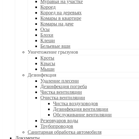
Муравьи на участке
Короед
Короед на деревьях
Комары в квартире
Комары на даче
Осы
Блохи
Клещи
Бельевые вши
Уничтожение грызунов
Кроты
Крысы
Мыши
Дезинфекция
Удаление плесени
Дезинфекция погреба
Чистка вентиляции
Очистка вентиляции
Чистка воздуховодов
Дезинфекция вентиляции
Обслуживание вентиляции
Резервуаров воды
Трубопроводов
Санитарная обработка автомобиля
Документы