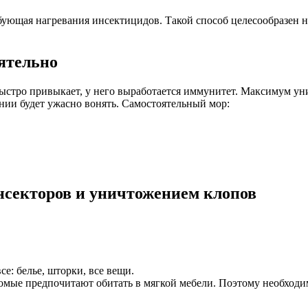
ебующая нагревания инсектицидов. Такой способ целесообразен 
оятельно
быстро привыкает, у него выработается иммунитет. Максимум ун
ении будет ужасно вонять. Самостоятельный мор:
нсекторов и уничтожением клопов
се: белье, шторки, все вещи.
омые предпочитают обитать в мягкой мебели. Поэтому необходимо