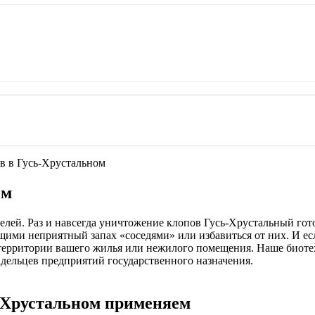
в в Гусь-Хрустальном
ом
ителей. Раз и навсегда уничтожение клопов Гусь-Хрустальный го
ими неприятный запах «соседями» или избавиться от них. И есл
ерритории вашего жилья или нежилого помещения. Наше биотех
адельцев предприятий государственного назначения.
ь-Хрустальном применяем