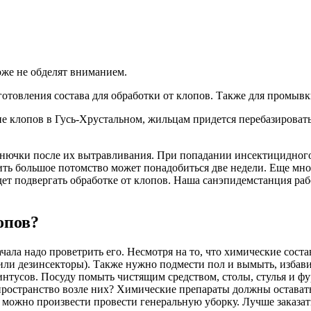
оже не обделят вниманием.
отовления состава для обработки от клопов. Также для промывки
 клопов в Гусь-Хрустальном, жильцам придется перебазироватьс
онючки после их вытравливания. При попадании инсектицидного
ить большое потомство может понадобиться две недели. Еще мног
удет подвергать обработке от клопов. Наша санэпидемстанция ра
опов?
ала надо проветрить его. Несмотря на то, что химические соста
нили дезинсекторы). Также нужно подмести пол и вымыть, избав
интусов. Посуду помыть чистящим средством, столы, стулья и ф
пространство возле них? Химические препараты должны оставать
й можно произвести провести генеральную уборку. Лучше заказа