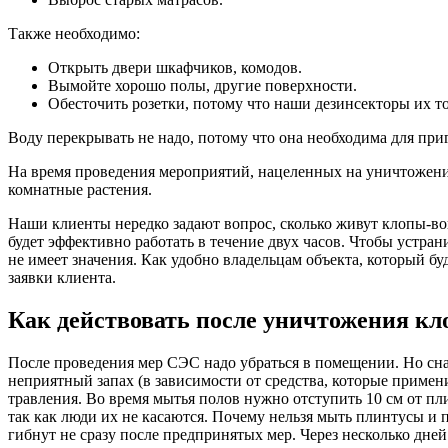
Также необходимо:
Открыть двери шкафчиков, комодов.
Вымойте хорошо полы, другие поверхности.
Обесточить розетки, потому что наши дезинсекторы их т
Воду перекрывать не надо, потому что она необходима для приг
На время проведения мероприятий, нацеленных на уничтожение
комнатные растения.
Наши клиенты нередко задают вопрос, сколько живут клопы-в
будет эффективно работать в течение двух часов. Чтобы устран
не имеет значения. Как удобно владельцам объекта, который б
заявки клиента.
Как действовать после уничтожения кл
После проведения мер СЭС надо убраться в помещении. Но снач
неприятный запах (в зависимости от средства, которые приме
травления. Во время мытья полов нужно отступить 10 см от пл
так как люди их не касаются. Почему нельзя мыть плинтусы и 
гибнут не сразу после предпринятых мер. Через несколько дне