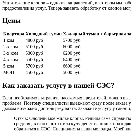
Уничтожение клопов – одно из направлений, в котором мы рабо
предоставления услуг. Теперь заказать обработку от клопов м
Цены
Квартира
Холодный туман
Холодный туман + барьерная з
1 ком
4800 руб
5700 руб
2-х ком
5100 руб
6000 руб
3-х ком
5300 руб
6200 руб
4-х ком
5500 руб
6400 руб
5 ком
5700 руб
6600 руб
МОП
4500 руб
5000 руб
Как заказать услугу в нашей СЭС?
Если необходимо вытравить насекомых вредителей, можно вызва
проблема. Поэтому специалисты выезжают сразу после заказа у
дымом возможно достичь результата. Закажите услугу у санэпи
Отзыв: Одолели мое жилье клопы. Решила сама справитьс
средстве, в итоге потратила кучу денег на поиск подход
обратиться в СЭС. Специалисты ваши молодцы. Моей квар