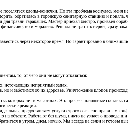
ре поселяться клопы-вонючки. Но эта проблема коснулась меня не
уморить, обратилась в городскую санитарную станцию и поняла, 
 для травли таракашек. Мастер приехал быстро, произвел обрабо
финансово, но и морально. Решила не тратить нервы, сразу зака
 завестись через некоторое время. Но гарантировано в ближайши
нтам, то, от чего они не могут отказаться:
х, источающих неприятный запах.
в, но и заботимся об их здоровье. Уничтожение клопов происход
ты, которых нет в магазинах. Это профессиональные составы, 
ргические реакции.
идеальная, предоставляем услуги строго согласно правилам ко
о на объекте. Работают без шума, никто не узнает о проведении
ратиться в утром, днем, ночью. Мы всегда на связи и готовы вые