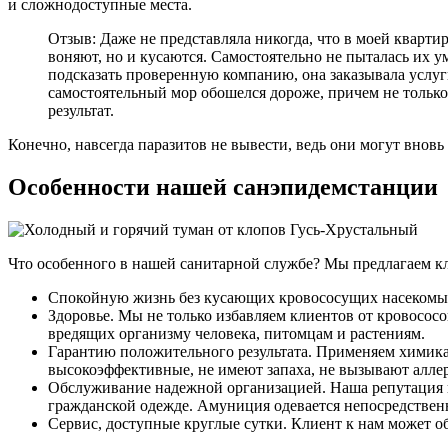
и сложнодоступные места.
Отзыв: Даже не представляла никогда, что в моей кварти
воняют, но и кусаются. Самостоятельно не пыталась их 
подсказать проверенную компанию, она заказывала услуги
самостоятельный мор обошелся дороже, причем не только 
результат.
Конечно, навсегда паразитов не вывести, ведь они могут вновь
Особенности нашей санэпидемстанции
Что особенного в нашей санитарной службе? Мы предлагаем клие
Спокойную жизнь без кусающих кровососущих насекомы
Здоровье. Мы не только избавляем клиентов от кровососо
вредящих организму человека, питомцам и растениям.
Гарантию положительного результата. Применяем химика
высокоэффективные, не имеют запаха, не вызывают алле
Обслуживание надежной организацией. Наша репутация 
гражданской одежде. Амуниция одевается непосредственн
Сервис, доступные круглые сутки. Клиент к нам может об