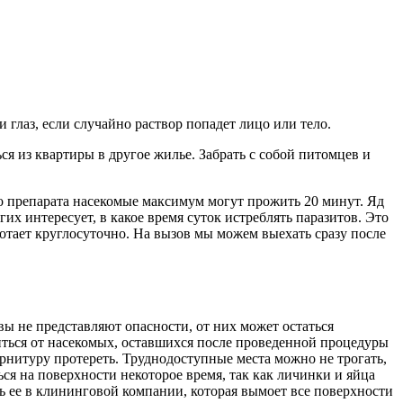
 глаз, если случайно раствор попадет лицо или тело.
я из квартиры в другое жилье. Забрать с собой питомцев и
 препарата насекомые максимум могут прожить 20 минут. Яд
их интересует, в какое время суток истреблять паразитов. Это
ботает круглосуточно. На вызов мы можем выехать сразу после
вы не представляют опасности, от них может остаться
иться от насекомых, оставшихся после проведенной процедуры
урнитуру протереть. Труднодоступные места можно не трогать,
ся на поверхности некоторое время, так как личинки и яйца
ть ее в клининговой компании, которая вымоет все поверхности