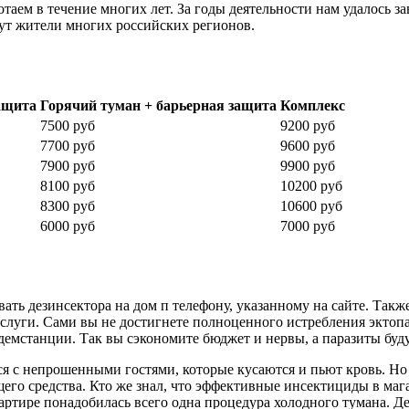
таем в течение многих лет. За годы деятельности нам удалось 
огут жители многих российских регионов.
ащита
Горячий туман + барьерная защита
Комплекс
7500 руб
9200 руб
7700 руб
9600 руб
7900 руб
9900 руб
8100 руб
10200 руб
8300 руб
10600 руб
6000 руб
7000 руб
ть дезинсектора на дом п телефону, указанному на сайте. Такж
слуги. Сами вы не достигнете полноценного истребления эктопа
демстанции. Так вы сэкономите бюджет и нервы, а паразиты буд
я с непрошенными гостями, которые кусаются и пьют кровь. Но
ящего средства. Кто же знал, что эффективные инсектициды в ма
тире понадобилась всего одна процедура холодного тумана. Де