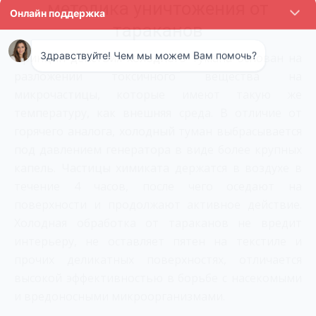
методика уничтожения от
тараканов
Принцип действия холодного тумана основан на
разложении токсичного вещества на
микрочастицы, которые имеют такую же
температуру, как внешняя среда. В отличие от
горячего аналога, холодный туман выбрасывается
под давлением генератора в виде более крупных
капель. Частицы химиката держатся в воздухе в
течение 4 часов, после чего оседают на
поверхности и продолжают активное действие.
Холодная обработка от тараканов не вредит
интерьеру, не оставляет пятен на текстиле и
прочих деликатных поверхностях, отличается
высокой эффективностью в борьбе с насекомыми
и вредоносными микроорганизмами.