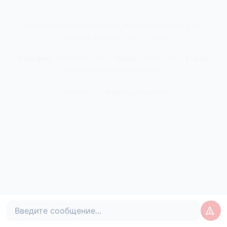
© 2001-2018 Официальная Санэпидемстанция (СЭС)
Москвы и Московской области.
Телефон
:
+7(495)135-27-27
ПН-ВС
: 08:00 - 21:00
E-mail
:
sanepidemstancya@yandex.ru
Политика конфиденциальности