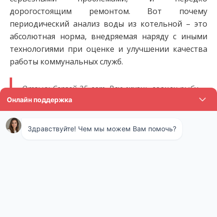
дорогостоящим ремонтом. Вот почему
периодический анализ воды из котельной – это
абсолютная норма, внедряемая наряду с иными
технологиями при оценке и улучшении качества
работы коммунальных служб.
Отзыв: Сергей 35 лет. Всю жизнь ловили рыбу
на озере. Но тут внезапно она вся куда-то из
него пропала. Мы решили, что все дело в воде,
которую местный завод сливает также в это
озеро с некоторых пор. Пошли на прием к
директору, но он руками развел – у нас все по
закону. Набрали эту воду и отдали на
экспертизу, оказалось, что там целый набор
химикатов и запрещенных веществ. Дело
передали в суд, сток закрыли. Теперь
потихоньку разводим рыбу заново, очень