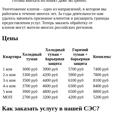
готовы выехать на объект даже экстренно.
Уничтожение клопов – одно из направлений, в котором мы
работаем в течение многих лет. За годы деятельности нам
удалось завоевать признание клиентов и расширить границы
предоставления услуг. Теперь заказать обработку от
клопов могут жители многих российских регионов.
Цены
Холодный
Горячий
Холодный
туман +
туман +
Квартира
Комплекс
туман
барьерная
барьерная
защита
защита
1 ком
3000 руб
3900 руб
5700 руб
7400 руб
2-х ком
3300 руб
4200 руб
5900 руб
7800 руб
3-х ком
3500 руб
4400 руб
6100 руб
8100 руб
4-х ком
3700 руб
4600 руб
6300 руб
8400 руб
5 ком
3900 руб
4800 руб
6500 руб
8800 руб
МОП
2700 руб
3200 руб
4200 руб
5200 руб
Как заказать услугу в нашей СЭС?