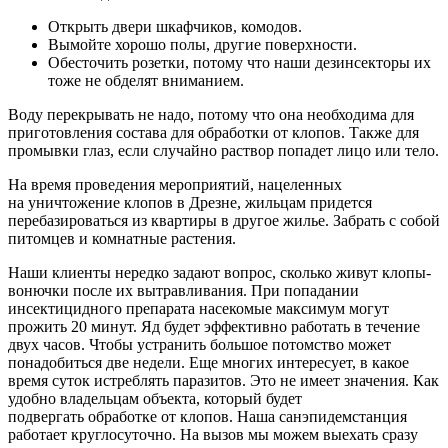
Открыть двери шкафчиков, комодов.
Вымойте хорошо полы, другие поверхности.
Обесточить розетки, потому что наши дезинсекторы их
тоже не обделят вниманием.
Воду перекрывать не надо, потому что она необходима для
приготовления состава для обработки от клопов. Также для
промывки глаз, если случайно раствор попадет лицо или тело.
На время проведения мероприятий, нацеленных
на уничтожение клопов в Дрезне, жильцам придется
перебазироваться из квартиры в другое жилье. Забрать с собой
питомцев и комнатные растения.
Наши клиенты нередко задают вопрос, сколько живут клопы-
вонючки после их вытравливания. При попадании
инсектицидного препарата насекомые максимум могут
прожить 20 минут. Яд будет эффективно работать в течение
двух часов. Чтобы устранить большое потомство может
понадобиться две недели. Еще многих интересует, в какое
время суток истреблять паразитов. Это не имеет значения. Как
удобно владельцам объекта, который будет
подвергать обработке от клопов. Наша санэпидемстанция
работает круглосуточно. На вызов мы можем выехать сразу