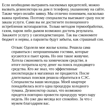
Если необходимо вытравить насекомых вредителей, можно
вызвать дезинсектора на дом п телефону, указанному на сайте.
Также через онлайн заявку. Мы отлично понимаем, насколько
важна проблема. Поэтому специалисты выезжают сразу после
заказа услуги. Сами вы не достигнете полноценного
истребления эктопаразитов. Только методом термообработки,
газом, паром либо дымом возможно достичь результата.
Закажите услугу у санэпидемстанции. Так вы сэкономите
бюджет и нервы, а паразиты будут забыты, как страшный сон.
Отзыв: Одолели мое жилье клопы. Решила сама
справиться с непрошенными гостями, которые
кусаются и пьют кровь. Но они такие живучие.
Хотела сэкономить на химическом средстве, в
итоге потратила кучу денег на поиск подходящего
средства. Кто же знал, что эффективные
инсектициды в магазинах не продаются. После
длительных поисков решила обратиться в СЭС.
Специалисты ваши молодцы. Моей квартире
понадобилась всего одна процедура холодного
тумана. Дезинсектор сказал, что возможно
придется повторно провести процедуру через пару
недель. Но уже два месяца все спокойно. За что с
мужем благодарим вас.