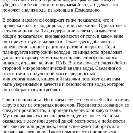
убедиться в безопасности получаемой воды. Сделать это
поможет анализ воды из колодца в Домодедово.
В общем и целом он содержит те же показатели, что и
проверка воды из водопровода или скважины. Однако здесь
есть свои нюансы. Так, содержание железа указывается
общим показателем, вне зависимости от того, в каком виде
оно присутствует в жидкости. Также здесь добавляется
определение концентрации нитратов и нитритов. Если
планируется неглубокий колодец, специалисты предложат
дополнить проверку методами определения фенольного
индекса, а также наличие ПАВ. В этом случае нельзя обойти
стороной микробиологический анализ воды. Сведения об
отсутствии в полученной массе вредоносных
микроорганизмов, кишечной палочки позволят клиентам
быть уверенными в качестве и безопасности воды, которою
они собираются употреблять.
Совет специалиста: Ни в коем случае не употребляйте в пищу
сырую воду из открытых водоемов. Перед использованием ее
следует прокипятить, и процедить через хлопковую ткань.
Мутную жидкость пить не рекомендуется вовсе. Если вы
оказались в лесу или другой дикой местности, а поблизости
нет ключей или родников, безопаснее будет собирать для
питья дождевую воду. Также помните, что природными