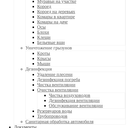
Муравьи на участке
Короед
Короед на деревьях
Комары в квартире
Комары на даче
Осы
Блохи
Клещи
Бельевые вши
Уничтожение грызунов
Кроты
Крысы
Мыши
Дезинфекция
Удаление плесени
Дезинфекция погреба
Чистка вентиляции
Очистка вентиляции
Чистка воздуховодов
Дезинфекция вентиляции
Обслуживание вентиляции
Резервуаров воды
Трубопроводов
Санитарная обработка автомобиля
Документы