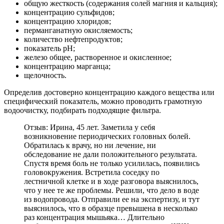
общую жесткость (содержания солей магния и кальция);
концентрацию сульфидов;
концентрацию хлоридов;
перманганатную окисляемость;
количество нефтепродуктов;
показатель рН;
железо общее, растворенное и окисленное;
концентрацию марганца;
щелочность.
Определив достоверно концентрацию каждого вещества или
специфический показатель, можно проводить грамотную
водоочистку, подбирать подходящие фильтра.
Отзыв: Ирина, 45 лет. Заметила у себя
возникновение периодических головных болей.
Обратилась к врачу, но ни лечение, ни
обследование не дали положительного результата.
Спустя время боль не только усилилась, появились
головокружения. Встретила соседку по
лестничной клетке и в ходе разговора выяснилось,
что у нее те же проблемы. Решили, что дело в воде
из водопровода. Отправили ее на экспертизу, и тут
выяснилось, что в образце превышена в несколько
раз концентрация мышьяка… Длительно