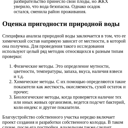
разбирательство принесло свои плоды, но ЖКХ
уверило, что вода безопасна. Однако осадок
остался, сменила район проживания.
Оценка пригодности природной воды
Специфика анализа природной воды заключается в том, что ее
химический состав напрямую зависит от местности, в которой
она получена. Для проведения такого исследования
используют целый ряд методик относящихся к разным типам
проверки:
Физические методы. Это определение мутности,
цветности, температуры, запаха, вкуса, наличия взвеси
и т.д.
Химические методы. С их помощью определяются такие
показатели как жесткость, окисляемость, сухой остаток и
прочее;
Биологические методы, когда проверяется наличие тех
или иных живых организмов, ведется подсчет бактерий,
коли-индекс и другие показатели.
Благоустройство собственного участка нередко включает
проект создания и разработки собственного колодца. В таком
случае, после его постройки, владельцам также следует