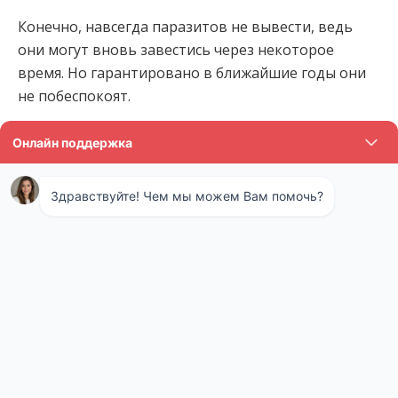
Конечно, навсегда паразитов не вывести, ведь
они могут вновь завестись через некоторое
время. Но гарантировано в ближайшие годы они
не побеспокоят.
Особенности нашей
санэпидемстанции
Что особенного в нашей санитарной службе? Мы
предлагаем клиентам, то, от чего они не могут
отказаться:
Спокойную жизнь без кусающих
кровососущих насекомых, источающих