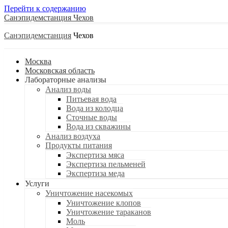
Перейти к содержанию
Санэпидемстанция
Санэпидемстанция
Москва
Московская область
Лабораторные анализы
Анализ воды
Питьевая вода
Вода из колодца
Сточные воды
Вода из скважины
Анализ воздуха
Продукты питания
Экспертиза мяса
Экспертиза пельменей
Экспертиза меда
Услуги
Уничтожение насекомых
Уничтожение клопов
Уничтожение тараканов
Моль