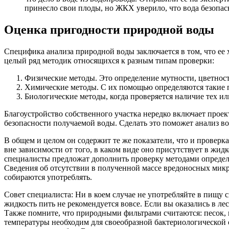
принесло свои плоды, но ЖКХ уверило, что вода безопас
Оценка пригодности природной воды
Специфика анализа природной воды заключается в том, что ее 
целый ряд методик относящихся к разным типам проверки:
Физические методы. Это определение мутности, цветности,
Химические методы. С их помощью определяются такие пок
Биологические методы, когда проверяется наличие тех ил
Благоустройство собственного участка нередко включает проект
безопасности получаемой воды. Сделать это поможет анализ во
В общем и целом он содержит те же показатели, что и проверк
вне зависимости от того, в каком виде оно присутствует в жид
специалисты предложат дополнить проверку методами определе
Сведения об отсутствии в полученной массе вредоносных микр
собираются употреблять.
Совет специалиста: Ни в коем случае не употребляйте в пищу 
жидкость пить не рекомендуется вовсе. Если вы оказались в ле
Также помните, что природными фильтрами считаются: песок, 
температуры необходим для своеобразной бактериологической о