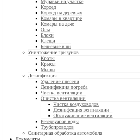
Муравьи на участке
Короед
Короед на деревьях
Комары в квартире
Комары на даче
Осы
Блохи
Клещи
Бельевые вши
Уничтожение грызунов
Кроты
Крысы
Мыши
Дезинфекция
Удаление плесени
Дезинфекция погреба
Чистка вентиляции
Очистка вентиляции
Чистка воздуховодов
Дезинфекция вентиляции
Обслуживание вентиляции
Резервуаров воды
Трубопроводов
Санитарная обработка автомобиля
Документы