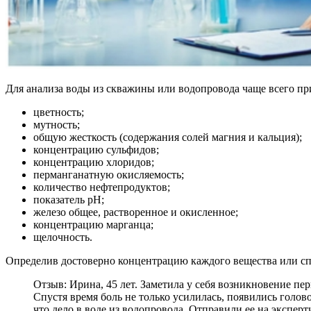
Для анализа воды из скважины или водопровода чаще всего п
цветность;
мутность;
общую жесткость (содержания солей магния и кальция);
концентрацию сульфидов;
концентрацию хлоридов;
перманганатную окисляемость;
количество нефтепродуктов;
показатель рН;
железо общее, растворенное и окисленное;
концентрацию марганца;
щелочность.
Определив достоверно концентрацию каждого вещества или сп
Отзыв: Ирина, 45 лет. Заметила у себя возникновение пе
Спустя время боль не только усилилась, появились голов
что дело в воде из водопровода. Отправили ее на экспер