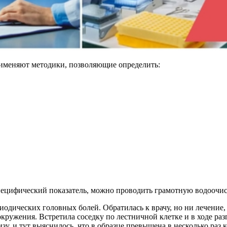
рименяют методики, позволяющие определить:
ецифический показатель, можно проводить грамотную водоочист
риодических головных болей. Обратилась к врачу, но ни лечение,
окружения. Встретила соседку по лестничной клетке и в ходе раз
тизу, и тут выяснилось, что в образце превышена в несколько р