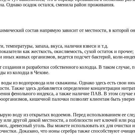
на. Однако осадок остался, сменила район проживания.
химический состав напрямую зависит от местности, в которой о
 температуры, запаха, вкуса, наличия взвеси и т.д.
азатели как жесткость, окисляемость, сухой остаток и прочее;
и иных живых организмов, ведется подсчет бактерий, коли-индек
 создания и разработки собственного колодца. В таком случае, п
ды из колодца в Чехове.
а воды из водопровода или скважины. Однако здесь есть свои ню
кости. Также здесь добавляется определение концентрации нитра
ния фенольного индекса, а также наличие ПАВ. В этом случае 
оорганизмов, кишечной палочки позволят клиентам быть уверен
сырую воду из открытых водоемов. Перед использованием ее сле
су или другой дикой местности, а поблизости нет ключей или род
мох, древесный уголь. Вы можете использовать их для очистки 
чистки. Доказано, что ионы серебра также способствуют очищен