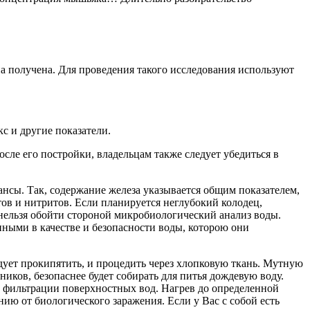
на получена. Для проведения такого исследования используют
с и другие показатели.
осле его постройки, владельцам также следует убедиться в
ансы. Так, содержание железа указывается общим показателем,
тов и нитритов. Если планируется неглубокий колодец,
нельзя обойти стороной микробиологический анализ воды.
ными в качестве и безопасности воды, которою они
дует прокипятить, и процедить через хлопковую ткань. Мутную
ников, безопаснее будет собирать для питья дождевую воду.
и фильтрации поверхностных вод. Нагрев до определенной
ию от биологического заражения. Если у Вас с собой есть