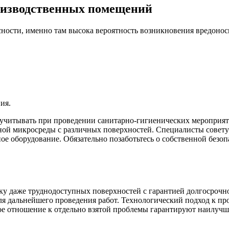
оизводственных помещений
асности, именно там высока вероятность возникновения вредонос
ия.
т учитывать при проведении санитарно-гигиенических мероприя
сной микросреды с различных поверхностей. Специалисты совет
ое оборудование. Обязательно позаботьтесь о собственной безо
у даже труднодоступных поверхностей с гарантией долгосрочног
для дальнейшего проведения работ. Технологический подход к п
е отношение к отдельно взятой проблемы гарантируют наилучши