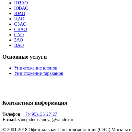
ЮЗАО
ЮВАО
ЮАО
ЦАО
СЗАО
СВАО
САО
ЗАО
ВАО
Основные услуги
Уничтожение клопов
Уничтожение тараканов
Контактная информация
Телефон
:
+7(495)135-27-27
E-mail
: sanepidemstancya
@yandex.ru
© 2001-2018 Официальная Санэпидемстанция (СЭС) Москвы и 