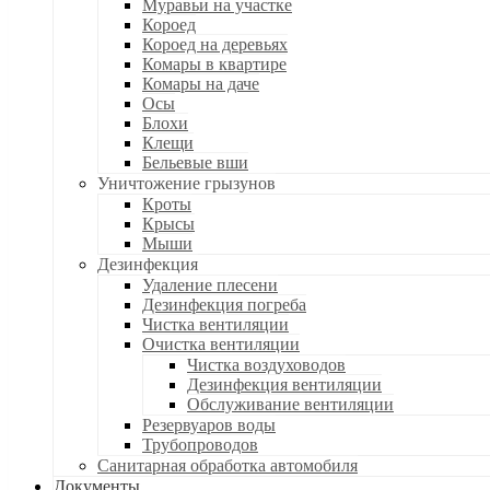
Муравьи на участке
Короед
Короед на деревьях
Комары в квартире
Комары на даче
Осы
Блохи
Клещи
Бельевые вши
Уничтожение грызунов
Кроты
Крысы
Мыши
Дезинфекция
Удаление плесени
Дезинфекция погреба
Чистка вентиляции
Очистка вентиляции
Чистка воздуховодов
Дезинфекция вентиляции
Обслуживание вентиляции
Резервуаров воды
Трубопроводов
Санитарная обработка автомобиля
Документы