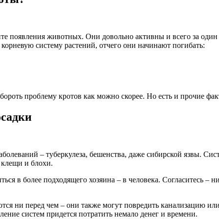
тите появления животных. Они довольно активны и всего за один
 корневую систему растений, отчего они начинают погибать:
ороть проблему кротов как можно скорее. Но есть и прочие фак
осадки
аболеваний – туберкулеза, бешенства, даже сибирской язвы. Сис
 клещи и блохи.
ься в более подходящего хозяина – в человека. Согласитесь – ни
тся ни перед чем – они также могут повредить канализацию или
ление систем придется потратить немало денег и времени.