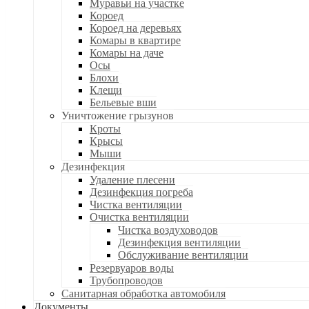
Муравьи на участке
Короед
Короед на деревьях
Комары в квартире
Комары на даче
Осы
Блохи
Клещи
Бельевые вши
Уничтожение грызунов
Кроты
Крысы
Мыши
Дезинфекция
Удаление плесени
Дезинфекция погреба
Чистка вентиляции
Очистка вентиляции
Чистка воздуховодов
Дезинфекция вентиляции
Обслуживание вентиляции
Резервуаров воды
Трубопроводов
Санитарная обработка автомобиля
Документы