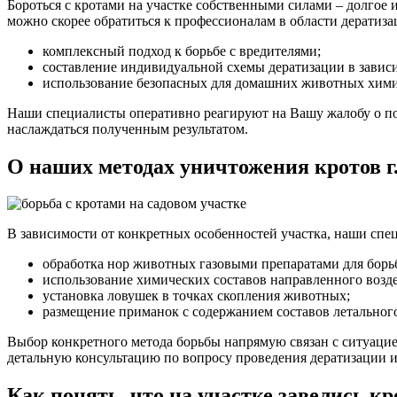
Бороться с кротами на участке собственными силами – долгое и
можно скорее обратиться к профессионалам в области дератиз
комплексный подход к борьбе с вредителями;
составление индивидуальной схемы дератизации в завис
использование безопасных для домашних животных химич
Наши специалисты оперативно реагируют на Вашу жалобу о поя
наслаждаться полученным результатом.
О наших методах уничтожения кротов 
В зависимости от конкретных особенностей участка, наши сп
обработка нор животных газовыми препаратами для борь
использование химических составов направленного возд
установка ловушек в точках скопления животных;
размещение приманок с содержанием составов летального
Выбор конкретного метода борьбы напрямую связан с ситуаци
детальную консультацию по вопросу проведения дератизации и
Как понять, что на участке завелись к