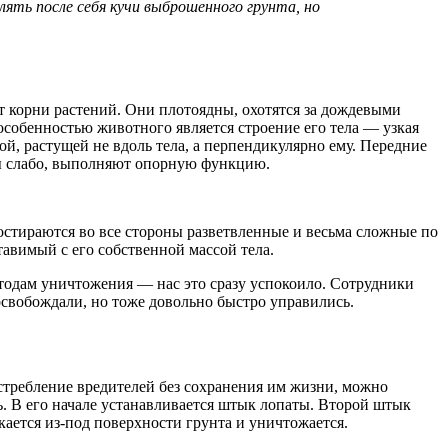
ять после себя кучи выброшенного грунта, но
т корни растений. Они плотоядны, охотятся за дождевыми
собенностью животного является строение его тела — узкая
, растущей не вдоль тела, а перпендикулярно ему. Передние
ы слабо, выполняют опорную функцию.
остираются во все стороны разветвленные и весьма сложные по
тавимый с его собственной массой тела.
етодам уничтожения — нас это сразу успокоило. Сотрудники
освобождали, но тоже довольно быстро управились.
стребление вредителей без сохранения им жизни, можно
. В его начале устанавливается штык лопаты. Второй штык
екается из-под поверхности грунта и уничтожается.