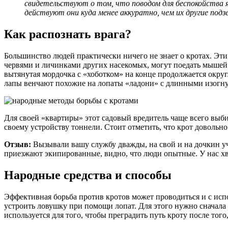
свидетельствуют о том, что поводом для беспокойства 
действуют они куда менее аккуратно, чем их другие подз
Как распознать врага?
Большинство людей практически ничего не знает о кротах. Эт
червями и личинками других насекомых, могут поедать мышей 
вытянутая мордочка с «хоботком» на конце продолжается окру
лапы венчают похожие на лопаты «ладони» с длинными изогн
Для своей «квартиры» этот садовый вредитель чаще всего выб
своему устройству тоннели. Стоит отметить, что крот довольн
Отзыв:
Вызывали вашу службу дважды, на свой и на дочкин уч
приезжают экипированные, видно, что люди опытные. У нас хва
Народные средства и способы
Эффективная борьба против кротов может проводиться и с исп
устроить ловушку при помощи лопат. Для этого нужно сначала
используется для того, чтобы преградить путь кроту после тог