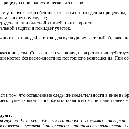
Процедура проводится в несколько шагов:
и и уточняет все особенности участка и проведения процедуры;
ашем конкретном случае;
орудованием и бытовой химией против кротов;
уальной защиты и покидает участок.
вотных и людей, а также для культурных растений. Однако, по
азание услуг. Согласно его условиям, на дератизацию действует
нии кротов без возможности их повторного возвращения. При о
иться в том, что оставленные следы жизнедеятельности в виде в
его существования способны оставлять и суслики или полевые 
дуют:
 грунта. Если речь идет о вулканообразных холмах с отверсти
 появления сусликов. Отсутствие значительного количества вы