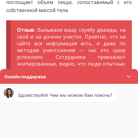
поглощает объем пищи, сопоставимый с его
собственной массой тела.
Отзыв:
Вызывали вашу службу дважды, на
свой и на дочкин участок. Приятно, что на
сайте вся информация есть, и даже по
методам уничтожения — нас это сразу
успокоило. Сотрудники приезжают
экипированные, видно, что люди опытные.
У нас хватило газации, у дочери на участке
ставили ловушки, потом их освобождали,
но тоже довольно быстро управились.
Народные средства и способы
Эффективная борьба против кротов может
проводиться и с использованием народных
средств воздействия. Если целью стоит