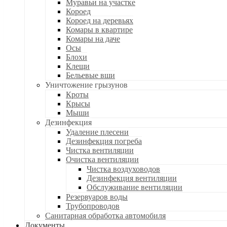
Муравьи на участке
Короед
Короед на деревьях
Комары в квартире
Комары на даче
Осы
Блохи
Клещи
Бельевые вши
Уничтожение грызунов
Кроты
Крысы
Мыши
Дезинфекция
Удаление плесени
Дезинфекция погреба
Чистка вентиляции
Очистка вентиляции
Чистка воздуховодов
Дезинфекция вентиляции
Обслуживание вентиляции
Резервуаров воды
Трубопроводов
Санитарная обработка автомобиля
Документы