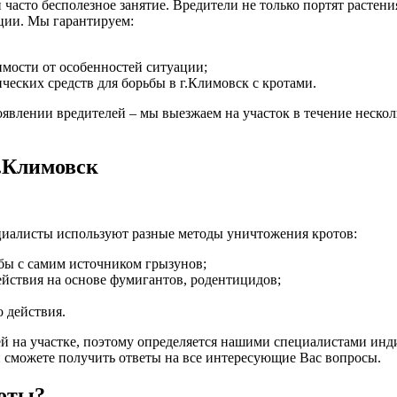
 часто бесполезное занятие. Вредители не только портят растен
ации. Мы гарантируем:
имости от особенностей ситуации;
еских средств для борьбы в г.Климовск с кротами.
влении вредителей – мы выезжаем на участок в течение несколь
г.Климовск
ециалисты используют разные методы уничтожения кротов:
бы с самим источником грызунов;
ействия на основе фумигантов, родентицидов;
 действия.
ей на участке, поэтому определяется нашими специалистами ин
 сможете получить ответы на все интересующие Вас вопросы.
роты?