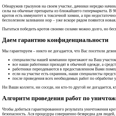
Обнаружив грызунов на своем участке, дачники нередко начина
силы на обычные препараты из ближайшего гипермаркета. В 90
кротов есть иммунитет к токсичной химии, а при недостаточн
бесполезном заливании нор – уже вскоре рядом появится новая
Пытаться победить кротов своими силами можно долго, но бе
Даем гарантию конфиденциальности
Мы гарантируем – никто не догадается, что Вас посетили дез
специалисты нашей компании приезжают на Ваш участок 
все наши работники приходят в обычной одежде, а средс
работники переодеваются в предоставленном Вами поме
если на участке есть охранник, наши специалисты предс
после проведения всех необходимых работ по обработке 
Ни Ваши коллеги, ни соседи, ни кто-то другой не догадается, к
Алгоритм проведения работ по уничто
Чтобы добиться гарантированного результата уничтожения кр
безопасность. Ася процедура совершенно безвредна для людей