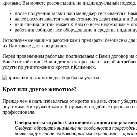
кротами, Вы можете рассчитывать на индивидуальный подход. 
после получения заявки наш менеджер связывается с Вам
далее рассчитывается точная стоимость дератизации в В
наш специалист выезжает к Вам со всем необходимым об
работник собирает все оборудование и средства индивид
Используемые нашими работниками препараты безопасны для жи
их Вам также даст специалист.
Перед проведением работ мы подписываем с Вами договор на ок
Ваше спокойствие! Наши дезинфекторы знают все об истребле
услуги по уничтожению кротов г.Климовск.
Крот или другое животное?
Прежде чем начать избавляться от кротов на даче, стоит убед
неутомимыми тружениками. К примеру, подобные признаки сво
профессионала.
Специалисты службы Санэпидемстанция.com рекомен
Следует обращать внимание на особенности повреждения
почве, окруженное подковообразным «хребтом» — признак