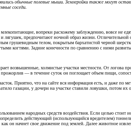
явились обычные полевые мыши. Землеройки также могут оставл
емные соседи.
и млекопитающие, вопреки расхожему заблуждению, вовсе не едя
и лягушек, предпочитают ночной образ жизни. Отличительной о
глым грушевидным телом, покрытым бархатистой черной шерсткой
утыми когтями. Задние конечности по сравнению с ними развит
ирает возвышенные, холмистые участки местности. От логова пр
о прожорлив — в течение суток он поглощает объем пищи, сопос
асток. Приятно, что на сайте вся информация есть, и даже по м
тило газации, у дочери на участке ставили ловушки, потом их 
ользованием народных средств воздействия. Если целью стоит и
 определить действующий (использующийся вредителем) тоннель
о, как он начнет свое движение под землей. Далее животное извл