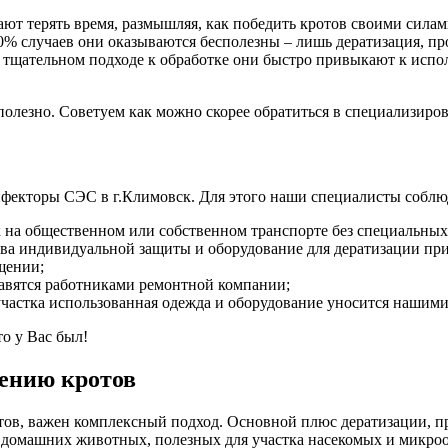
ют терять время, размышляя, как победить кротов своими силами
% случаев они оказываются бесполезны – лишь дератизация, пр
о тщательном подходе к обработке они быстро привыкают к исп
.
сполезно. Советуем как можно скорее обратиться в специализи
инфекторы СЭС в г.Климовск. Для этого наши специалисты соблю
на общественном или собственном транспорте без специальных 
тва индивидуальной защиты и оборудование для дератизации при
щении;
тавятся работниками ремонтной компании;
участка использованная одежда и оборудование уносится нашим
то у Вас был!
жению кротов
отов, важен комплексный подход. Основной плюс дератизации, 
, домашних животных, полезных для участка насекомых и микро