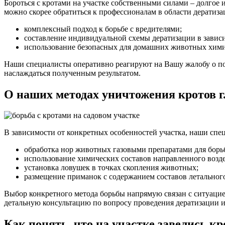
Бороться с кротами на участке собственными силами – долгое и
можно скорее обратиться к профессионалам в области дератиз
комплексный подход к борьбе с вредителями;
составление индивидуальной схемы дератизации в завис
использование безопасных для домашних животных химич
Наши специалисты оперативно реагируют на Вашу жалобу о поя
наслаждаться полученным результатом.
О наших методах уничтожения кротов 
В зависимости от конкретных особенностей участка, наши сп
обработка нор животных газовыми препаратами для борь
использование химических составов направленного возд
установка ловушек в точках скопления животных;
размещение приманок с содержанием составов летального
Выбор конкретного метода борьбы напрямую связан с ситуаци
детальную консультацию по вопросу проведения дератизации и
Как понять, что на участке завелись к