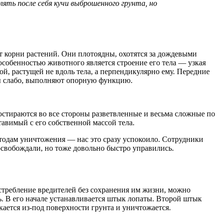
ять после себя кучи выброшенного грунта, но
т корни растений. Они плотоядны, охотятся за дождевыми
собенностью животного является строение его тела — узкая
, растущей не вдоль тела, а перпендикулярно ему. Передние
ы слабо, выполняют опорную функцию.
остираются во все стороны разветвленные и весьма сложные по
тавимый с его собственной массой тела.
етодам уничтожения — нас это сразу успокоило. Сотрудники
освобождали, но тоже довольно быстро управились.
стребление вредителей без сохранения им жизни, можно
. В его начале устанавливается штык лопаты. Второй штык
екается из-под поверхности грунта и уничтожается.