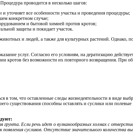
Процедура проводится в несколько шагов:
и и уточняет все особенности участка и проведения процедуры;
ашем конкретном случае;
орудованием и бытовой химией против кротов;
уальной защиты и покидает участок.
вотных и людей, а также для культурных растений. Однако, по
азание услуг. Согласно его условиям, на дератизацию действует
нии кротов без возможности их повторного возвращения. При о
иться в том, что оставленные следы жизнедеятельности в виде в
его существования способны оставлять и суслики или полевые 
дуют:
 грунта. Если речь идет о вулканообразных холмах с отверсти
 появления сусликов. Отсутствие значительного количества вы