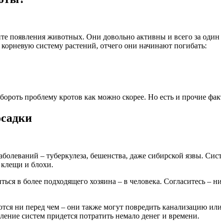
тите появления животных. Они довольно активны и всего за один
 корневую систему растений, отчего они начинают погибать:
ороть проблему кротов как можно скорее. Но есть и прочие фак
осадки
аболеваний – туберкулеза, бешенства, даже сибирской язвы. Сис
 клещи и блохи.
ься в более подходящего хозяина – в человека. Согласитесь – ни
тся ни перед чем – они также могут повредить канализацию или
ление систем придется потратить немало денег и времени.