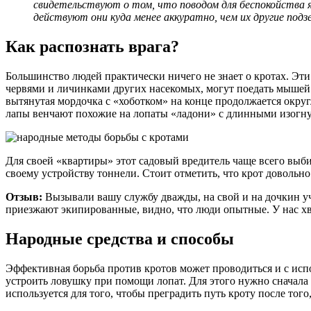
свидетельствуют о том, что поводом для беспокойства 
действуют они куда менее аккуратно, чем их другие подз
Как распознать врага?
Большинство людей практически ничего не знает о кротах. Эт
червями и личинками других насекомых, могут поедать мышей 
вытянутая мордочка с «хоботком» на конце продолжается окру
лапы венчают похожие на лопаты «ладони» с длинными изогн
Для своей «квартиры» этот садовый вредитель чаще всего выб
своему устройству тоннели. Стоит отметить, что крот довольн
Отзыв:
Вызывали вашу службу дважды, на свой и на дочкин уч
приезжают экипированные, видно, что люди опытные. У нас хва
Народные средства и способы
Эффективная борьба против кротов может проводиться и с исп
устроить ловушку при помощи лопат. Для этого нужно сначала
используется для того, чтобы преградить путь кроту после тог