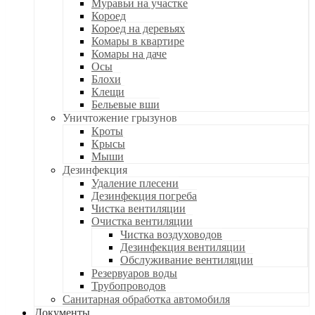
Муравьи на участке
Короед
Короед на деревьях
Комары в квартире
Комары на даче
Осы
Блохи
Клещи
Бельевые вши
Уничтожение грызунов
Кроты
Крысы
Мыши
Дезинфекция
Удаление плесени
Дезинфекция погреба
Чистка вентиляции
Очистка вентиляции
Чистка воздуховодов
Дезинфекция вентиляции
Обслуживание вентиляции
Резервуаров воды
Трубопроводов
Санитарная обработка автомобиля
Документы