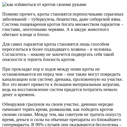
Помимо прочего, кроты становятся переносчиками серьезных
заболеваний – туберкулеза, бешенства, даже сибирской язвы.
Система пищеварения кротов богата множеством паразитов –
глистами, ленточными червями. А в шкуре животного
обитают клещи и блохи.
Для самих паразитов кроты становятся лишь способом
переселиться в более подходящего хозяина – в человека.
Согласитесь – никому не захочется подвергать себя такой
опасности и терпеть близость кротов.
При прокладке нор и ходов между ними кроты не
останавливаются ни перед чем – они также могут повредить
канализацию или систему дренажа, проложенную на участке.
Все это может привести к большим материальным затратам,
ведь на восстановление систем придется потратить немало
денег и времени.
Обнаружив грызунов на своем участке, дачники нередко
начинают терять время, размышляя, как победить кротов
своими силами. Между тем, мы советуем не тратить попусту
время, деньги и силы на обычные препараты из ближайшего
гипермаркета. В 90% случаев они оказываются бесполезны –