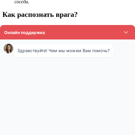
соседи.
Как распознать врага?
Большинство людей практически ничего не знает о кротах.
Эти млекопитающие, вопреки расхожему заблуждению, вовсе
не едят корни растений. Они плотоядны, охотятся за
дождевыми червями и личинками других насекомых, могут
поедать мышей и лягушек, предпочитают ночной образ
жизни. Отличительной особенностью животного является
строение его тела — узкая вытянутая мордочка с «хоботком»
на конце продолжается округлым грушевидным телом,
покрытым бархатистой черной шерсткой, растущей не вдоль
тела, а перпендикулярно ему. Передние лапы венчают
похожие на лопаты «ладони» с длинными изогнутыми
когтями. Задние конечности по сравнению с ними развиты
слабо, выполняют опорную функцию.
Для своей «квартиры» этот садовый вредитель чаще всего
выбирает возвышенные, холмистые участки местности. От
логова простираются во все стороны разветвленные и весьма
сложные по своему устройству тоннели. Стоит отметить, что
крот довольно прожорлив — в течение суток он поглощает