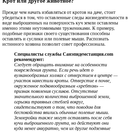
Крот или другое животное?
Прежде чем начать избавляться от кротов на даче, стоит
убедиться в том, что оставленные следы жизнедеятельности в
виде выброшенных на поверхность куч земли оставлены
именно этими неутомимыми тружениками. К примеру,
подобные признаки своего существования способны
оставлять и суслики или полевые мыши. Распознать
истинного хозяина позволит совет профессионала.
Специалисты службы Санэпидемстанция.com
рекомендуют:
Следует обращать внимание на особенности
повреждения грунта. Если речь идет о
вулканообразных холмах с отверстием в центре —
участок навестили кроты. Отверстие в почве,
окруженное подковообразным «хребтом» —
признак появления сусликов. Отсутствие
значительного количества выброшенной земли,
огрызки травяных стеблей вокруг,
свидетельствуют о том, что поводом для
беспокойства явились обычные полевые мыши.
Землеройки также могут оставлять после себя
кучи выброшенного грунта, но действуют они
куда менее аккуратно, чем их другие подземные