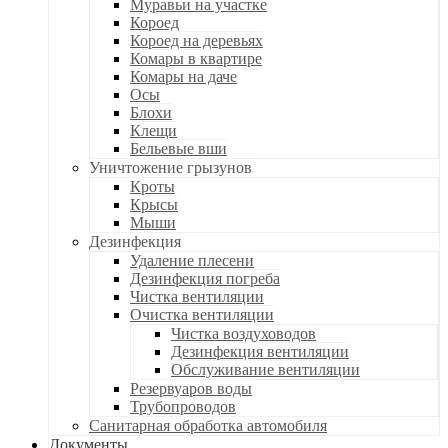
Муравьи на участке
Короед
Короед на деревьях
Комары в квартире
Комары на даче
Осы
Блохи
Клещи
Бельевые вши
Уничтожение грызунов
Кроты
Крысы
Мыши
Дезинфекция
Удаление плесени
Дезинфекция погреба
Чистка вентиляции
Очистка вентиляции
Чистка воздуховодов
Дезинфекция вентиляции
Обслуживание вентиляции
Резервуаров воды
Трубопроводов
Санитарная обработка автомобиля
Документы