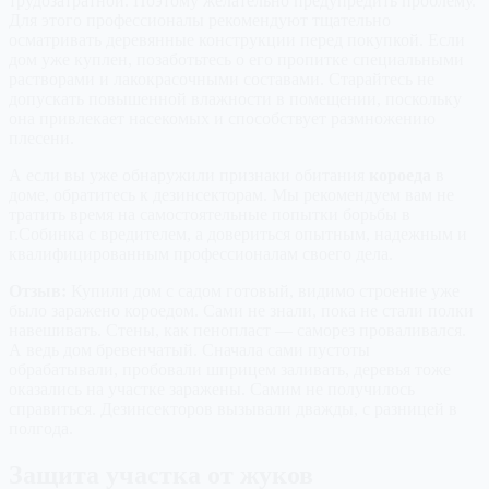
трудозатратной. Поэтому желательно предупредить проблему.
Для этого профессионалы рекомендуют тщательно
осматривать деревянные конструкции перед покупкой. Если
дом уже куплен, позаботьтесь о его пропитке специальными
растворами и лакокрасочными составами. Старайтесь не
допускать повышенной влажности в помещении, поскольку
она привлекает насекомых и способствует размножению
плесени.
А если вы уже обнаружили признаки обитания
короеда
в
доме, обратитесь к дезинсекторам. Мы рекомендуем вам не
тратить время на самостоятельные попытки борьбы в
г.Собинка с вредителем, а довериться опытным, надежным и
квалифицированным профессионалам своего дела.
Отзыв:
Купили дом с садом готовый, видимо строение уже
было заражено короедом. Сами не знали, пока не стали полки
навешивать. Стены, как пенопласт — саморез проваливался.
А ведь дом бревенчатый. Сначала сами пустоты
обрабатывали, пробовали шприцем заливать, деревья тоже
оказались на участке заражены. Самим не получилось
справиться. Дезинсекторов вызывали дважды, с разницей в
полгода.
Защита участка от жуков