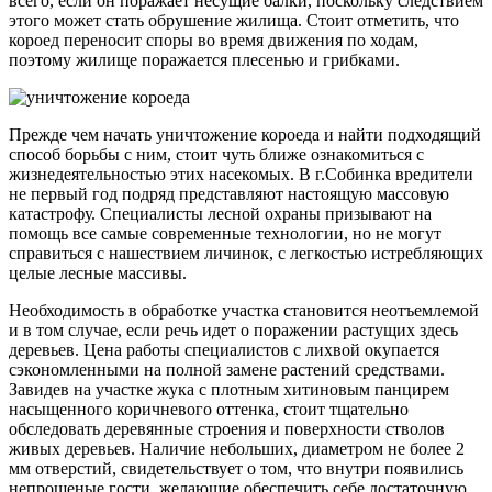
всего, если он поражает несущие балки, поскольку следствием
этого может стать обрушение жилища. Стоит отметить, что
короед переносит споры во время движения по ходам,
поэтому жилище поражается плесенью и грибками.
Прежде чем начать уничтожение короеда и найти подходящий
способ борьбы с ним, стоит чуть ближе ознакомиться с
жизнедеятельностью этих насекомых. В г.Собинка вредители
не первый год подряд представляют настоящую массовую
катастрофу. Специалисты лесной охраны призывают на
помощь все самые современные технологии, но не могут
справиться с нашествием личинок, с легкостью истребляющих
целые лесные массивы.
Необходимость в обработке участка становится неотъемлемой
и в том случае, если речь идет о поражении растущих здесь
деревьев. Цена работы специалистов с лихвой окупается
сэкономленными на полной замене растений средствами.
Завидев на участке жука с плотным хитиновым панцирем
насыщенного коричневого оттенка, стоит тщательно
обследовать деревянные строения и поверхности стволов
живых деревьев. Наличие небольших, диаметром не более 2
мм отверстий, свидетельствует о том, что внутри появились
непрошеные гости, желающие обеспечить себе достаточную