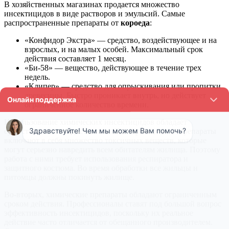
В хозяйственных магазинах продается множество
инсектицидов в виде растворов и эмульсий. Самые
распространенные препараты от
короеда
:
«Конфидор Экстра» — средство, воздействующее и на
взрослых, и на малых особей. Максимальный срок
действия составляет 1 месяц.
«Би-58» — вещество, действующее в течение трех
недель.
«Клипер» — средство для опрыскивания или пропитки
древесины. Быстро проникает внутрь, но действует
ограниченное количество времени.
Использование химических инсектицидов обладает
существенными недостатками. Во-первых, такие препараты
включают в себя множество токсичных веществ, которые
могут серьезно навредить всем обитателям жилища. Поэтому
работа с ними требует использования респиратора и
защитного костюма. Во время обработки все жильцы и
питомцы должны покинуть жилище.
Во-вторых, химические препараты обладают ограниченным
сроком действия. Профессионалы ставят под большой вопрос
эффективность инсектицидов, поскольку их реальное
действие часто отличается от обещанного производителем.