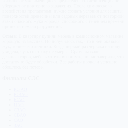
жилище от уже имеющиеся вредителей. Но дезинсекция не
убережет от повторного заражения. После химического
воздействия препаратами нужно создать условия для защиты
поверхностей древесины или садовых деревьев от повторной
атаки опасного жука короеда, способного с течением времени
принести немало разрушений.
Отзыв:
В квартиру купили мебель в комиссионном магазине,
хорошую из массива. Но получилось так, что в ней оказался
жук, точнее его личинки. Когда первый раз червяка на полу
увидела, чуть со страху не умерла. Сразу вызвали
дезинсекторов, мебель хотели выкинуть, но нас заверили, что
достаточно будет обработки. Все работы провели успешно,
обошлось без потерь.
Филиалы СЭС
ЮЗАО
ЮВАО
ЮАО
ЦАО
СЗАО
СВАО
САО
ЗАО