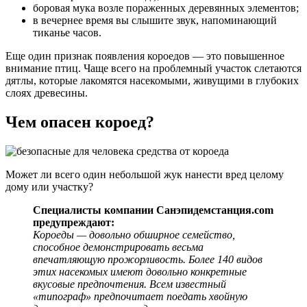
боровая мука возле пораженных деревянных элементов;
в вечернее время вы слышите звук, напоминающий
тиканье часов.
Еще один признак появления короедов — это повышенное
внимание птиц. Чаще всего на проблемный участок слетаются
дятлы, которые лакомятся насекомыми, живущими в глубоких
слоях древесины.
Чем опасен короед?
Может ли всего один небольшой жук нанести вред целому
дому или участку?
Специалисты компании Санэпидемстанция.com
предупреждают:
Короеды — довольно обширное семейство,
способное демонстрировать весьма
впечатляющую прожорливость. Более 140 видов
этих насекомых имеют довольно конкретные
вкусовые предпочтения. Всем известный
«типограф» предпочитает поедать хвойную