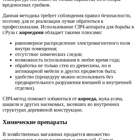
вредоносных грибков.
Данная методика требует соблюдения правил безопасности,
поэтому для ее реализации лучше обратиться к
профессионалам. Использование СВЧ-аппарата для борьбы в
г.Руза с
короедами
обладает такими плюсами:
равномерное распределение электромагнитного поля
внутри помещения;
отсутствие химических следов;
возможность использования в любое время года;
обработка не только стен из древесины, но и
антикварной мебели и других предметов быта;
удобство (процедуру можно использовать без
предварительного разрушения внешней и внутренней
отделки).
СВЧ-метод поможет избавиться от
короеда,
жука-усача,
шашеля и других насекомых, засевших во внутренних
структурах деревянной конструкции.
Химические препараты
В хозяйственных магазинах продается множество
инсектицидов в виде растворов и эмульсий. Самые