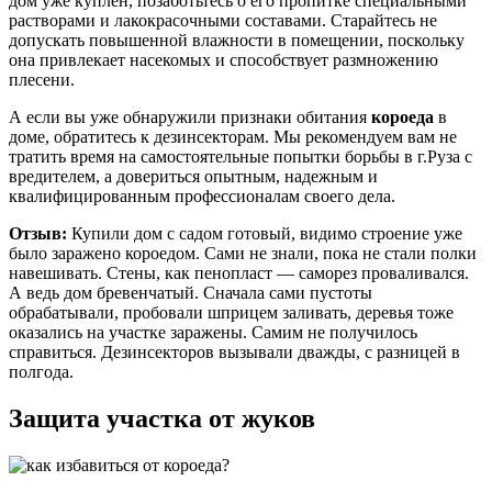
дом уже куплен, позаботьтесь о его пропитке специальными
растворами и лакокрасочными составами. Старайтесь не
допускать повышенной влажности в помещении, поскольку
она привлекает насекомых и способствует размножению
плесени.
А если вы уже обнаружили признаки обитания
короеда
в
доме, обратитесь к дезинсекторам. Мы рекомендуем вам не
тратить время на самостоятельные попытки борьбы в г.Руза с
вредителем, а довериться опытным, надежным и
квалифицированным профессионалам своего дела.
Отзыв:
Купили дом с садом готовый, видимо строение уже
было заражено короедом. Сами не знали, пока не стали полки
навешивать. Стены, как пенопласт — саморез проваливался.
А ведь дом бревенчатый. Сначала сами пустоты
обрабатывали, пробовали шприцем заливать, деревья тоже
оказались на участке заражены. Самим не получилось
справиться. Дезинсекторов вызывали дважды, с разницей в
полгода.
Защита участка от жуков