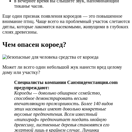
в вечернее время вы слышите звук, напоминающий
тиканье часов.
Еще один признак появления короедов — это повышенное
внимание птиц. Чаще всего на проблемный участок слетаются
дятлы, которые лакомятся насекомыми, живущими в глубоких
слоях древесины.
Чем опасен короед?
Может ли всего один небольшой жук нанести вред целому
дому или участку?
Специалисты компании Санэпидемстанция.com
предупреждают:
Короеды — довольно обширное семейство,
способное демонстрировать весьма
впечатляющую прожорливость. Более 140 видов
этих насекомых имеют довольно конкретные
вкусовые предпочтения. Всем известный
«типограф» предпочитает поедать хвойную
древесину, лиственные деревья становятся его
жертвой лишь в крайнем случае. Личинки