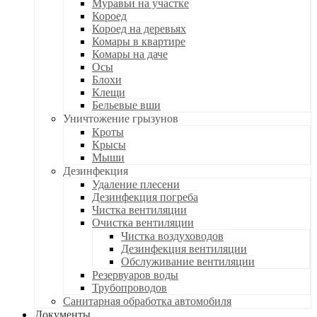
Муравьи на участке
Короед
Короед на деревьях
Комары в квартире
Комары на даче
Осы
Блохи
Клещи
Бельевые вши
Уничтожение грызунов
Кроты
Крысы
Мыши
Дезинфекция
Удаление плесени
Дезинфекция погреба
Чистка вентиляции
Очистка вентиляции
Чистка воздуховодов
Дезинфекция вентиляции
Обслуживание вентиляции
Резервуаров воды
Трубопроводов
Санитарная обработка автомобиля
Документы