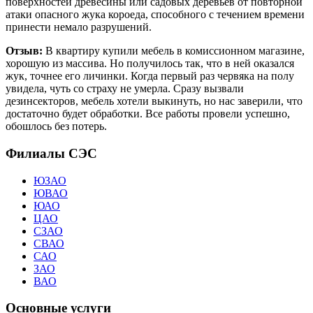
поверхностей древесины или садовых деревьев от повторной
атаки опасного жука короеда, способного с течением времени
принести немало разрушений.
Отзыв:
В квартиру купили мебель в комиссионном магазине,
хорошую из массива. Но получилось так, что в ней оказался
жук, точнее его личинки. Когда первый раз червяка на полу
увидела, чуть со страху не умерла. Сразу вызвали
дезинсекторов, мебель хотели выкинуть, но нас заверили, что
достаточно будет обработки. Все работы провели успешно,
обошлось без потерь.
Филиалы СЭС
ЮЗАО
ЮВАО
ЮАО
ЦАО
СЗАО
СВАО
САО
ЗАО
ВАО
Основные услуги