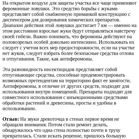
На открытом воздухе для защиты участка все чаще применяют
феромонные ловушки. Это средство борьбы с жуками
представляет собой снабженную приманкой конструкцию с
диспенсером для дозирования химических препаратов.
Диапазон действия этой ловушки достигает 7 км — именно на
этом расстоянии взрослые жуки будут отправляться навстречу
своей гибели. Важно понимать, что феромоны действуют на
половозрелых особей довольно интенсивно. Использовать их
следует с учетом всех мер предосторожности, если на участке
нет жуков, следует избрать более безопасные средства отлова
и отпугивания. Такие, как антиферомоны.
Эта разновидность инсектицидов представляет собой
отпугивающие средства, способные продемонстрировать
возможных претендентам на территорию факт ее занятости.
Антиферомоны, в отличие от других средств, подходят для
использования внутри помещений. Препараты подходят для
совместного использования с инъекционными средствами
обработки растений и древесины, просты и удобны в
использовании.
Отзыв:
На звуки древоточца в стенах первое время не
обращали внимания. Потом стали ремонт делать,
обнаружилось что одна стена полностью почти в труху
превратилась. Стали искать решение, пришлось большую