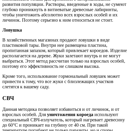
развития популяции. Растворы, введенные в ходы, не сумеют
глубоко проникнуть в витиеватые древесные лабиринты,
чтобы уничтожить абсолютно всех взрослых особей и их
личинок. Поэтому серьезно к ним относиться не стоит.
Ловушка
В хозяйственных магазинах продают ловушки в виде
пластиковой тары. Внутри нее размещена пластина,
пропитанная запахом, который привлекает короедов. Изделие
располагается на дереве. Жуки залетают внутрь и не могут
выбраться. Этот метод рассчитан только на взрослых особей,
поэтому его эффективность не слишком высока.
Кроме того, использование гормональный ловушек может
привести к тому, что все жуки с близлежащих участков
слетятся к вашему саду.
СВЧ
Данная методика позволяет избавиться и от личинок, и от
взрослых особей. Для
уничтожения короеда
используют
специальный СВЧ-излучатель, который нагревает древесину
до 60°C и проникает на глубину от 40 см. При такой
температуре погибают не только паразиты, но и споры