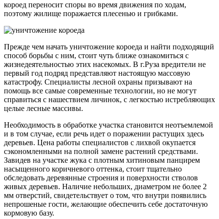
короед переносит споры во время движения по ходам,
поэтому жилище поражается плесенью и грибками.
Прежде чем начать уничтожение короеда и найти подходящий
способ борьбы с ним, стоит чуть ближе ознакомиться с
жизнедеятельностью этих насекомых. В г.Руза вредители не
первый год подряд представляют настоящую массовую
катастрофу. Специалисты лесной охраны призывают на
помощь все самые современные технологии, но не могут
справиться с нашествием личинок, с легкостью истребляющих
целые лесные массивы.
Необходимость в обработке участка становится неотъемлемой
и в том случае, если речь идет о поражении растущих здесь
деревьев. Цена работы специалистов с лихвой окупается
сэкономленными на полной замене растений средствами.
Завидев на участке жука с плотным хитиновым панцирем
насыщенного коричневого оттенка, стоит тщательно
обследовать деревянные строения и поверхности стволов
живых деревьев. Наличие небольших, диаметром не более 2
мм отверстий, свидетельствует о том, что внутри появились
непрошеные гости, желающие обеспечить себе достаточную
кормовую базу.