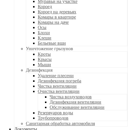
Муравьи на участке
Короед
Короед на деревьях
Комары в квартире
Комары на даче
Осы
Блохи
Клещи
Бельевые вши
Уничтожение грызунов
Кроты
Крысы
Мыши
Дезинфекция
Удаление плесени
Дезинфекция погреба
Чистка вентиляции
Очистка вентиляции
Чистка воздуховодов
Дезинфекция вентиляции
Обслуживание вентиляции
Резервуаров воды
Трубопроводов
Санитарная обработка автомобиля
Документы