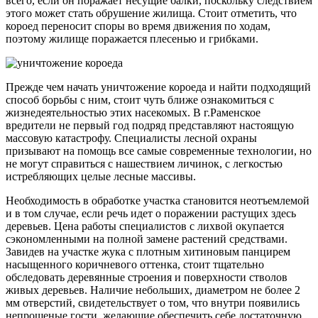
всего, если он поражает несущие балки, поскольку следствием
этого может стать обрушение жилища. Стоит отметить, что
короед переносит споры во время движения по ходам,
поэтому жилище поражается плесенью и грибками.
Прежде чем начать уничтожение короеда и найти подходящий
способ борьбы с ним, стоит чуть ближе ознакомиться с
жизнедеятельностью этих насекомых. В г.Раменское
вредители не первый год подряд представляют настоящую
массовую катастрофу. Специалисты лесной охраны
призывают на помощь все самые современные технологии, но
не могут справиться с нашествием личинок, с легкостью
истребляющих целые лесные массивы.
Необходимость в обработке участка становится неотъемлемой
и в том случае, если речь идет о поражении растущих здесь
деревьев. Цена работы специалистов с лихвой окупается
сэкономленными на полной замене растений средствами.
Завидев на участке жука с плотным хитиновым панцирем
насыщенного коричневого оттенка, стоит тщательно
обследовать деревянные строения и поверхности стволов
живых деревьев. Наличие небольших, диаметром не более 2
мм отверстий, свидетельствует о том, что внутри появились
непрошеные гости, желающие обеспечить себе достаточную