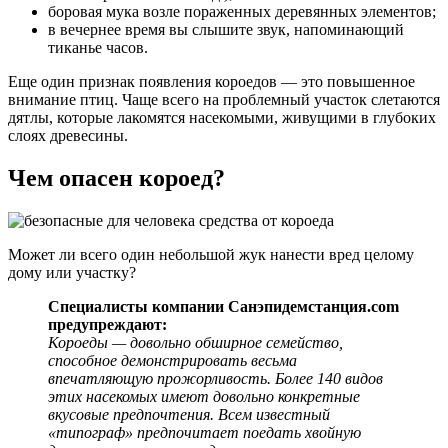
боровая мука возле пораженных деревянных элементов;
в вечернее время вы слышите звук, напоминающий
тиканье часов.
Еще один признак появления короедов — это повышенное
внимание птиц. Чаще всего на проблемный участок слетаются
дятлы, которые лакомятся насекомыми, живущими в глубоких
слоях древесины.
Чем опасен короед?
Может ли всего один небольшой жук нанести вред целому
дому или участку?
Специалисты компании Санэпидемстанция.com
предупреждают:
Короеды — довольно обширное семейство,
способное демонстрировать весьма
впечатляющую прожорливость. Более 140 видов
этих насекомых имеют довольно конкретные
вкусовые предпочтения. Всем известный
«типограф» предпочитает поедать хвойную