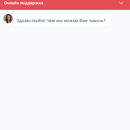
В хозяйственных магазинах продается множество
инсектицидов в виде растворов и эмульсий. Самые
распространенные препараты от
короеда
:
«Конфидор Экстра» — средство, воздействующее и на
взрослых, и на малых особей. Максимальный срок
действия составляет 1 месяц.
«Би-58» — вещество, действующее в течение трех
недель.
«Клипер» — средство для опрыскивания или пропитки
древесины. Быстро проникает внутрь, но действует
ограниченное количество времени.
Использование химических инсектицидов обладает
существенными недостатками. Во-первых, такие препараты
включают в себя множество токсичных веществ, которые
могут серьезно навредить всем обитателям жилища. Поэтому
работа с ними требует использования респиратора и
защитного костюма. Во время обработки все жильцы и
питомцы должны покинуть жилище.
Во-вторых, химические препараты обладают ограниченным
сроком действия. Профессионалы ставят под большой вопрос
эффективность инсектицидов, поскольку их реальное
действие часто отличается от обещанного производителем.