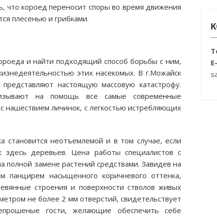
, что короед переносит споры во время движения
ся плесенью и грибками.
К
Т
роеда и найти подходящий способ борьбы с ним,
E
жизнедеятельностью этих насекомых. В г.Можайск
s
 представляют настоящую массовую катастрофу.
ризывают на помощь все самые современные
я с нашествием личинок, с легкостью истребляющих
а становится неотъемлемой и в том случае, если
 здесь деревьев. Цена работы специалистов с
а полной замене растений средствами. Завидев на
ым панцирем насыщенного коричневого оттенка,
евянные строения и поверхности стволов живых
метром не более 2 мм отверстий, свидетельствует
епрошеные гости, желающие обеспечить себе