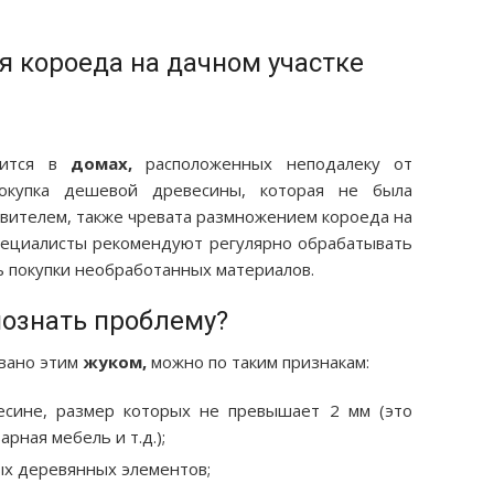
 короеда на дачном участке
лится в
домах,
расположенных неподалеку от
окупка дешевой древесины, которая не была
овителем, также чревата размножением короеда на
пециалисты рекомендуют регулярно обрабатывать
ь покупки необработанных материалов.
познать проблему?
овано этим
жуком,
можно по таким признакам:
есине, размер которых не превышает 2 мм (это
рная мебель и т.д.);
ых деревянных элементов;