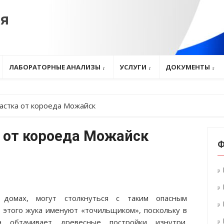
ия
ЛАБОРАТОРНЫЕ АНАЛИЗЫ
УСЛУГИ
ДОКУМЕНТЫ
астка от короеда Можайск
 от короеда Можайск
Ф
домах, могут столкнуться с таким опасным
е этого жука именуют «точильщиком», поскольку в
н обтачивает древесные постройки изнутри.