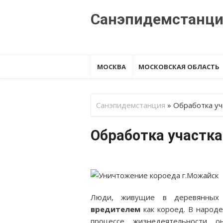
Перейти
Санэпидемстанц
к
содержанию
МОСКВА
МОСКОВСКАЯ ОБЛАСТЬ
Санэпидемстанция
»
Обработка уч
Обработка участка
Люди, живущие в деревянных 
вредителем
как короед. В народ
процессе жизнедеятельности о