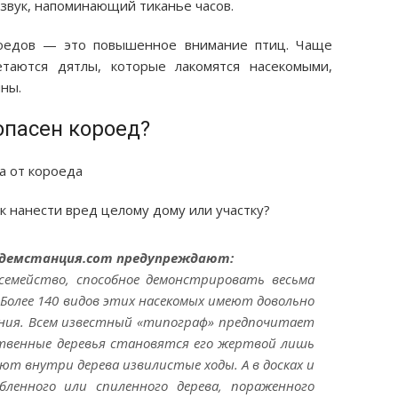
звук, напоминающий тиканье часов.
роедов — это повышенное внимание птиц. Чаще
етаются дятлы, которые лакомятся насекомыми,
ны.
опасен короед?
 нанести вред целому дому или участку?
идемстанция.com предупреждают:
семейство, способное демонстрировать весьма
олее 140 видов этих насекомых имеют довольно
ния. Всем известный «типограф» предпочитает
ственные деревья становятся его жертвой лишь
уют внутри дерева извилистые ходы. А в досках и
бленного или спиленного дерева, пораженного