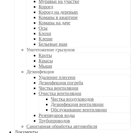
Муравьи на участке
Короед
Короед на деревьях
Комары в квартире
Комары на даче
Осы
Блохи
Клещи
Бельевые вши
Уничтожение грызунов
Кроты
Крысы
Мыши
Дезинфекция
Удаление плесени
Дезинфекция погреба
Чистка вентиляции
Очистка вентиляции
Чистка воздуховодов
Дезинфекция вентиляции
Обслуживание вентиляции
Резервуаров воды
Трубопроводов
Санитарная обработка автомобиля
Документы