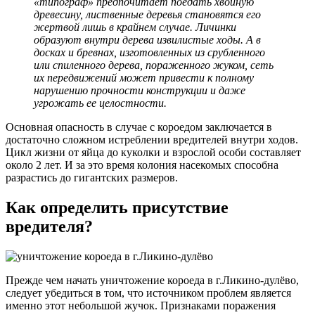
«типограф» предпочитает поедать хвойную
древесину, лиственные деревья становятся его
жертвой лишь в крайнем случае. Личинки
образуют внутри дерева извилистые ходы. А в
досках и бревнах, изготовленных из срубленного
или спиленного дерева, пораженного жуком, сеть
их передвижений может привести к полному
нарушению прочности конструкции и даже
угрожать ее целостности.
Основная опасность в случае с короедом заключается в
достаточно сложном истреблении вредителей внутри ходов.
Цикл жизни от яйца до куколки и взрослой особи составляет
около 2 лет. И за это время колония насекомых способна
разрастись до гигантских размеров.
Как определить присутствие
вредителя?
Прежде чем начать уничтожение короеда в г.Ликино-дулёво,
следует убедиться в том, что источником проблем является
именно этот небольшой жучок. Признаками поражения