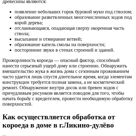
древесины являются:
появление небольших горок буровой муки под стволом;
образование разветвленных многочисленных ходов под
корой дерева;
отслаивающаяся, опадающая сверху окоренная часть
ствола;
высыхание и отмирание ветвей;
образование капель смолы на поверхности;
посторонние звуки в стенах строений и зданий.
Прожорливость короеда — опасный фактор, способный
нанести серьезный ущерб дому или строению. Обнаружить
вмешательство жука в жизнь дома с сезонным проживанием
часто удается лишь спустя длительное время, когда элементам
конструкции требуется полная замена, а не косметический
ремонт. Обнаружение внутри досок или бревен ходов с
причудливым рисунком является поводом для того, чтобы
начать борьбу с вредителем, провести необходимую обработку
поверхностей.
Как осуществляется обработка от
короеда в доме в г.Ликино-дулёво