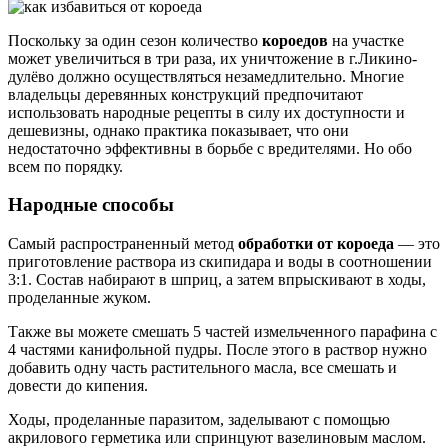
Поскольку за один сезон количество
короедов
на участке
может увеличиться в три раза, их уничтожение в г.Ликино-
дулёво должно осуществляться незамедлительно. Многие
владельцы деревянных конструкций предпочитают
использовать народные рецепты в силу их доступности и
дешевизны, однако практика показывает, что они
недостаточно эффективны в борьбе с вредителями. Но обо
всем по порядку.
Народные способы
Самый распространенный метод
обработки от короеда
— это
приготовление раствора из скипидара и воды в соотношении
3:1. Состав набирают в шприц, а затем впрыскивают в ходы,
проделанные жуком.
Также вы можете смешать 5 частей измельченного парафина с
4 частями канифольной пудры. После этого в раствор нужно
добавить одну часть растительного масла, все смешать и
довести до кипения.
Ходы, проделанные паразитом, заделывают с помощью
акрилового герметика или спринцуют вазелиновым маслом.