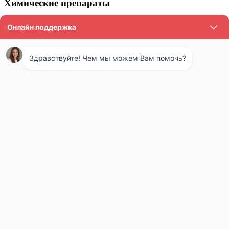
Химические препараты
В хозяйственных магазинах продается множество
инсектицидов в виде растворов и эмульсий. Самые
распространенные препараты от
короеда
:
«Конфидор Экстра» — средство, воздействующее и на
взрослых, и на малых особей. Максимальный срок
действия составляет 1 месяц.
«Би-58» — вещество, действующее в течение трех
недель.
«Клипер» — средство для опрыскивания или пропитки
древесины. Быстро проникает внутрь, но действует
ограниченное количество времени.
Использование химических инсектицидов обладает
существенными недостатками. Во-первых, такие препараты
включают в себя множество токсичных веществ, которые
могут серьезно навредить всем обитателям жилища. Поэтому
работа с ними требует использования респиратора и
защитного костюма. Во время обработки все жильцы и
питомцы должны покинуть жилище.
Во-вторых, химические препараты обладают ограниченным
сроком действия. Профессионалы ставят под большой вопрос