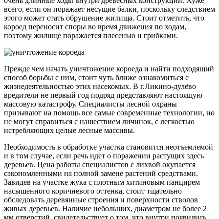
очень длинные ходы внутри древесных конструкций. Хуже
всего, если он поражает несущие балки, поскольку следствием
этого может стать обрушение жилища. Стоит отметить, что
короед переносит споры во время движения по ходам,
поэтому жилище поражается плесенью и грибками.
Прежде чем начать уничтожение короеда и найти подходящий
способ борьбы с ним, стоит чуть ближе ознакомиться с
жизнедеятельностью этих насекомых. В г.Ликино-дулёво
вредители не первый год подряд представляют настоящую
массовую катастрофу. Специалисты лесной охраны
призывают на помощь все самые современные технологии, но
не могут справиться с нашествием личинок, с легкостью
истребляющих целые лесные массивы.
Необходимость в обработке участка становится неотъемлемой
и в том случае, если речь идет о поражении растущих здесь
деревьев. Цена работы специалистов с лихвой окупается
сэкономленными на полной замене растений средствами.
Завидев на участке жука с плотным хитиновым панцирем
насыщенного коричневого оттенка, стоит тщательно
обследовать деревянные строения и поверхности стволов
живых деревьев. Наличие небольших, диаметром не более 2
мм отверстий, свидетельствует о том, что внутри появились