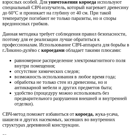
взрослых особей. Для
уничтожения короеда
используют
специальный СВЧ-излучатель, который нагревает древесину
до 60°C и проникает на глубину от 40 см. При такой
температуре погибают не только паразиты, но и споры
вредоносных грибков.
Данная методика требует соблюдения правил безопасности,
поэтому для ее реализации лучше обратиться к
профессионалам. Использование СВЧ-аппарата для борьбы в
г.Ликино-дулёво с
короедами
обладает такими плюсами:
равномерное распределение электромагнитного поля
внутри помещения;
отсутствие химических следов;
возможность использования в любое время года;
обработка не только стен из древесины, но и
антикварной мебели и других предметов быта;
удобство (процедуру можно использовать без
предварительного разрушения внешней и внутренней
отделки).
СВЧ-метод поможет избавиться от
короеда,
жука-усача,
шашеля и других насекомых, засевших во внутренних
структурах деревянной конструкции.