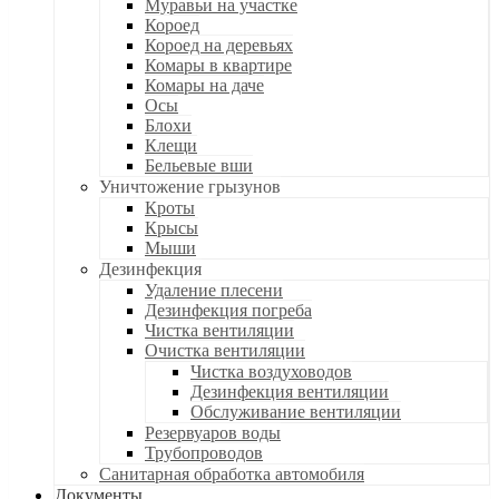
Муравьи на участке
Короед
Короед на деревьях
Комары в квартире
Комары на даче
Осы
Блохи
Клещи
Бельевые вши
Уничтожение грызунов
Кроты
Крысы
Мыши
Дезинфекция
Удаление плесени
Дезинфекция погреба
Чистка вентиляции
Очистка вентиляции
Чистка воздуховодов
Дезинфекция вентиляции
Обслуживание вентиляции
Резервуаров воды
Трубопроводов
Санитарная обработка автомобиля
Документы