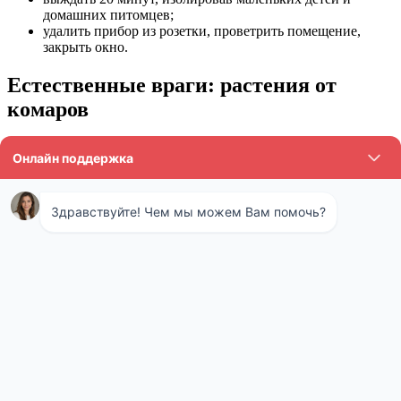
домашних питомцев;
удалить прибор из розетки, проветрить помещение,
закрыть окно.
Естественные враги: растения от
комаров
Природа неплохо позаботилась о том, чтобы создать для
человека естественную защиту от опасных кровососущих
паразитов. Многие популярные растения, богатые эфирными
маслами, можно назвать природными фумигаторами, столь же
эффективными, что и их традиционные версии. Например,
подобными свойствами обладают самые обычные томаты,
можно посадить даже их декоративные разновидности.
Еще один природный враг летающих насекомых —
обыкновенная герань. Эти цветы не только обладают
внушительным запасом ароматических масел в своем составе,
но и могут выступать в роли природного дезодоранта,
ароматизируя воздух в помещении. А многообразие видов
растений в этом семействе позволяет с легкостью подбирать
подходящие к случаю варианты каждому владельцу дома или