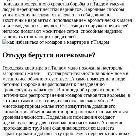
поисках проверенного средства борьбы в г.Талдом тысячи
людей перебирают десятки вариантов. Народные способы
уничтожения насекомых включают в себя довольно
экзотичные варианты с использованием ароматических масел
или самодельных ловушек. От летящих снаружи вредителей
неплохо помогают москитные сетки, способные надежно
защищать от летающих вредителей.
Откуда берутся насекомые?
Городская квартира в г.Талдом мало похожа на пастораль
загородной жизни — густая растительность за окном дома в
мегаполисе обычно отсутствует. А само помещение в виде
бетонной коробки не располагает к гнездованию
кровососущих паразитов. В природной среде основным
источником распространения комаров становятся водоемы, в
которых самки этого вредителя откладывают яйца. В
многоквартирном жилье этот возмутитель домашнего
спокойствия обычно живет в пространствах с повышенным
уровнем влажности. Подвальные помещения создают
идеальную среду для размножения насекомых. А наличие
протекающих труб или скапливающегося конденсата
гарантированно добавит эту проблему в перечень насущных