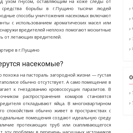
ад ухом гнусом, оставляющим на коже следы от
о средства борьбы в г.Пущино тысячи людей
родные способы уничтожения насекомых включают
анты с использованием ароматических масел или
снаружи вредителей неплохо помогают москитные
ь от летающих вредителей.
ерутся насекомые?
о похожа на пастораль загородной жизни — густая
О
гаполисе обычно отсутствует. А само помещение в
агает к гнездованию кровососущих паразитов. В
чником распространения комаров становятся
вредителя откладывают яйца. В многоквартирном
о спокойствия обычно живет в пространствах с
Подвальные помещения создают идеальную среду
аличие протекающих труб или скапливающегося
т эту проблему в перечень насущных источников