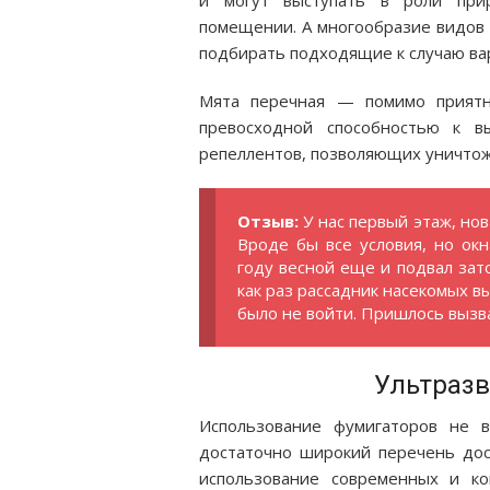
и могут выступать в роли прир
помещении. А многообразие видов 
подбирать подходящие к случаю ва
Мята перечная — помимо приятно
превосходной способностью к 
репеллентов, позволяющих уничтож
Отзыв:
У нас первый этаж, но
Вроде бы все условия, но окн
году весной еще и подвал зато
как раз рассадник насекомых 
было не войти. Пришлось вызва
Ультразв
Использование фумигаторов не в
достаточно широкий перечень дост
использование современных и ко