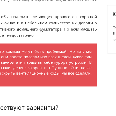
К
тобы наделить летающих кровососов хорошей
ых окнах и в небольшом количестве их довольно
Т
тивного домашнего фумигатора. Но если масштаб
E
дет недостаточно.
s
что комары могут быть проблемой. Но вот, мы
 они просто полезли изо всех щелей. Какие там
 ванной эти паразиты себе курорт устроили. В
вали дезинсекторов в г.Пущино. Они после
й скрыть вентиляционные ходы, мы все сделали,
ществуют варианты?