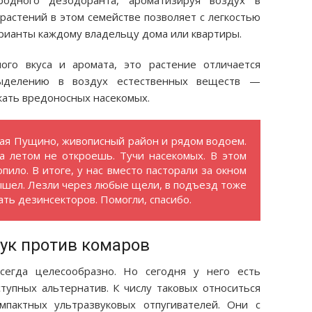
одного дезодоранта, ароматизируя воздух в
растений в этом семействе позволяет с легкостью
рианты каждому владельцу дома или квартиры.
го вкуса и аромата, это растение отличается
выделению в воздух естественных веществ —
ать вредоносных насекомых.
вая Пущино, живописный район и рядом водоем.
а летом не откроешь. Тучи насекомых. В этом
пило. В итоге, у нас вместо пасторали за окном
вышел. Лезли через любые щели, в подъезд тоже
ть дезинсекторов. Помогли, спасибо.
ук против комаров
сегда целесообразно. Но сегодня у него есть
упных альтернатив. К числу таковых относиться
мпактных ультразвуковых отпугивателей. Они с