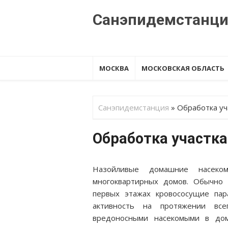
Перейти
Санэпидемстанц
к
содержанию
МОСКВА
МОСКОВСКАЯ ОБЛАСТЬ
Санэпидемстанция
»
Обработка уч
Обработка участк
Назойливые домашние насеко
многоквартирных домов. Обычно 
первых этажах кровососущие пар
активность на протяжении все
вредоносными насекомыми в дом