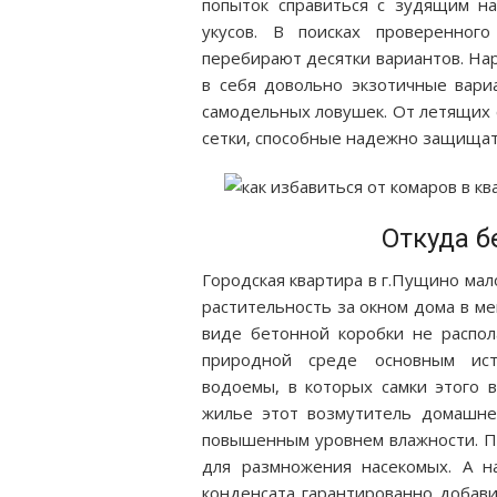
попыток справиться с зудящим н
укусов. В поисках проверенног
перебирают десятки вариантов. На
в себя довольно экзотичные вари
самодельных ловушек. От летящих 
сетки, способные надежно защищат
Откуда б
Городская квартира в г.Пущино мал
растительность за окном дома в ме
виде бетонной коробки не распол
природной среде основным исто
водоемы, в которых самки этого 
жилье этот возмутитель домашнег
повышенным уровнем влажности. 
для размножения насекомых. А н
конденсата гарантированно добави