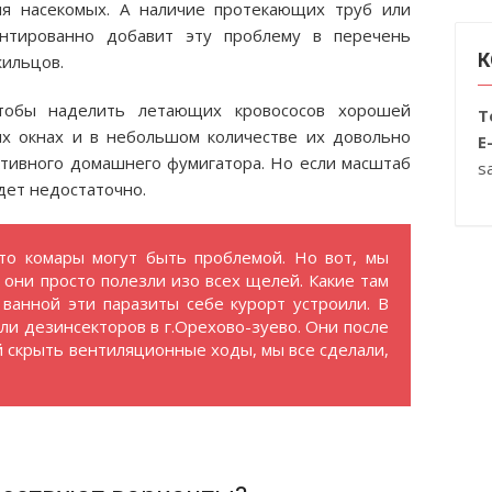
я насекомых. А наличие протекающих труб или
антированно добавит эту проблему в перечень
К
жильцов.
тобы наделить летающих кровососов хорошей
Т
ых окнах и в небольшом количестве их довольно
E
тивного домашнего фумигатора. Но если масштаб
s
дет недостаточно.
что комары могут быть проблемой. Но вот, мы
 они просто полезли изо всех щелей. Какие там
 ванной эти паразиты себе курорт устроили. В
ли дезинсекторов в г.Орехово-зуево. Они после
й скрыть вентиляционные ходы, мы все сделали,