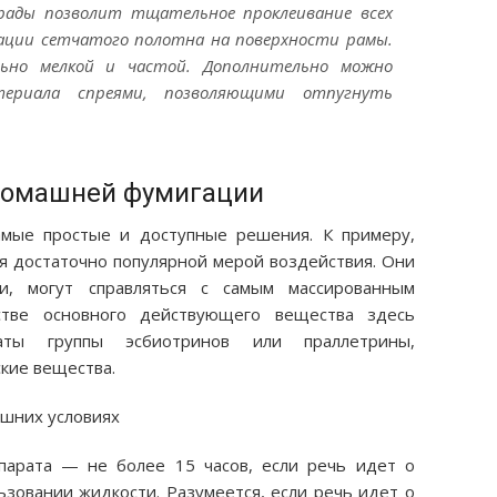
рады позволит тщательное проклеивание всех
ации сетчатого полотна на поверхности рамы.
ьно мелкой и частой. Дополнительно можно
териала спреями, позволяющими отпугнуть
домашней фумигации
амые простые и доступные решения. К примеру,
я достаточно популярной мерой воздействия. Они
и, могут справляться с самым массированным
стве основного действующего вещества здесь
аты группы эсбиотринов или праллетрины,
кие вещества.
парата — не более 15 часов, если речь идет о
льзовании жидкости. Разумеется, если речь идет о