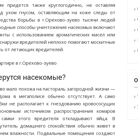
е придется также круглогодично, не оставляя
ад ухом гнусом, оставляющим на коже следы от
редства борьбы в г.Орехово-зуево тысячи людей
родные способы уничтожения насекомых включают
анты с использованием ароматических масел или
снаружи вредителей неплохо помогают москитные
ь от летающих вредителей.
ерутся насекомые?
О
ево мало похожа на пастораль загородной жизни —
дома в мегаполисе обычно отсутствует. А само
ки не располагает к гнездованию кровососущих
основным источником распространения комаров
 самки этого вредителя откладывают яйца. В
утитель домашнего спокойствия обычно живет в
внем влажности. Подвальные помещения создают