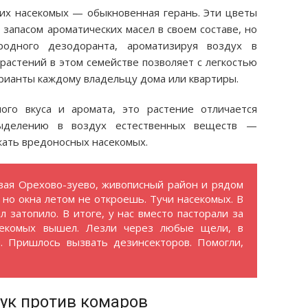
х насекомых — обыкновенная герань. Эти цветы
запасом ароматических масел в своем составе, но
одного дезодоранта, ароматизируя воздух в
растений в этом семействе позволяет с легкостью
рианты каждому владельцу дома или квартиры.
го вкуса и аромата, это растение отличается
выделению в воздух естественных веществ —
ать вредоносных насекомых.
овая Орехово-зуево, живописный район и рядом
 но окна летом не откроешь. Тучи насекомых. В
 затопило. В итоге, у нас вместо пасторали за
секомых вышел. Лезли через любые щели, в
. Пришлось вызвать дезинсекторов. Помогли,
ук против комаров