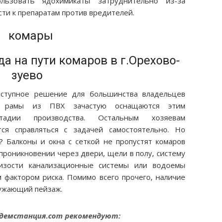
ользовать ядохимикаты затруднительно из-за
сти к препаратам против вредителей.
а на пути комаров в г.Орехово-
зуево
оступное решение для большинства владельцев
е рамы из ПВХ зачастую оснащаются этим
адии производства. Остальным хозяевам
ся справляться с задачей самостоятельно. Но
? Балконы и окна с сеткой не пропустят комаров
 проникновении через двери, щели в полу, систему
лизости канализационные системы или водоемы
 фактором риска. Помимо всего прочего, наличие
ружающий пейзаж.
идемстанция.com рекомендуют: