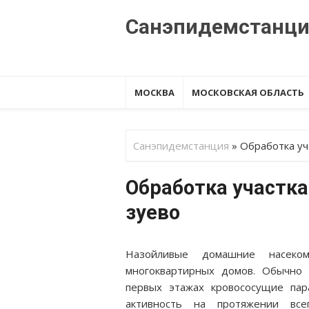
Перейти
Санэпидемстанц
к
содержанию
МОСКВА
МОСКОВСКАЯ ОБЛАСТЬ
Санэпидемстанция
»
Обработка уч
Обработка участка
зуево
Назойливые домашние насеко
многоквартирных домов. Обычно 
первых этажах кровососущие пар
активность на протяжении все