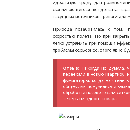
идеальную среду для размножени
скапливающегося конденсата гар
насущных источников тревоги для 
Природа позаботилась о том, ч
скоростью полета. Но при закрыт
легко устранить при помощи эффек
проблемы серьезнее, этого явно бу
Отзыв:
Никогда не думала, 
переехали в новую квартиру, и
фумигаторы, когда на стене в
общем, мы помучились и вызва
обработки посоветовали сетко
теперь ни одного комара.