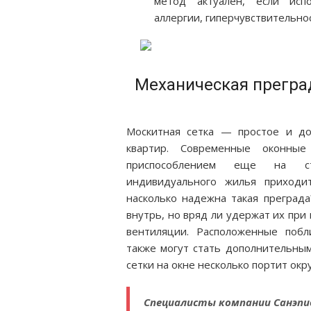
метод актуален, если исп
аллергии, гиперчувствительно
Механическая преград
Москитная сетка — простое и д
квартир. Современные оконны
приспособлением еще на ст
индивидуального жилья приходит
насколько надежна такая преграда
внутрь, но вряд ли удержат их при
вентиляции. Расположенные поб
также могут стать дополнительным
сетки на окне несколько портит ок
Специалисты компании Санэп