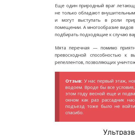
Еще один природный враг летающи
не только обладают внушительным 
и могут выступать в роли прир
помещении. А многообразие видов 
подбирать подходящие к случаю ва
Мята перечная — помимо приятно
превосходной способностью к 
репеллентов, позволяющих уничтож
Отзыв:
У нас первый этаж, н
водоем. Вроде бы все условия,
этом году весной еще и подвал
окном как раз рассадник на
подъезд тоже было не войти
спасибо.
Ультразв